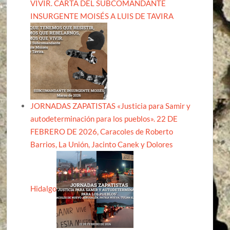
VIVIR. CARTA DEL SUBCOMANDANTE
INSURGENTE MOISÉS A LUIS DE TAVIRA
JORNADAS ZAPATISTAS «Justicia para Samir y
autodeterminación para los pueblos». 22 DE
FEBRERO DE 2026, Caracoles de Roberto
Barrios, La Unión, Jacinto Canek y Dolores
Hidalgo