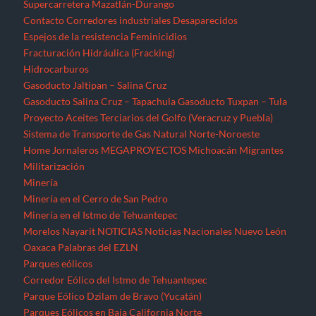
Supercarretera Mazatlán-Durango
Contacto
Corredores industriales
Desaparecidos
Espejos de la resistencia
Feminicidios
Fracturación Hidráulica (Fracking)
Hidrocarburos
Gasoducto Jaltipan – Salina Cruz
Gasoducto Salina Cruz – Tapachula
Gasoducto Tuxpan – Tula
Proyecto Aceites Terciarios del Golfo (Veracruz y Puebla)
Sistema de Transporte de Gas Natural Norte-Noroeste
Home
Jornaleros
MEGAPROYECTOS
Michoacán
Migrantes
Militarización
Minería
Minería en el Cerro de San Pedro
Minería en el Istmo de Tehuantepec
Morelos
Nayarit
NOTICIAS
Noticias Nacionales
Nuevo León
Oaxaca
Palabras del EZLN
Parques eólicos
Corredor Eólico del Istmo de Tehuantepec
Parque Eólico Dzilam de Bravo (Yucatán)
Parques Eólicos en Baja California Norte