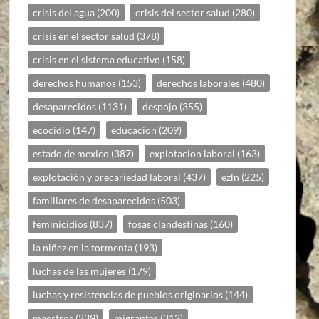
crisis del agua
(200)
crisis del sector salud
(280)
crisis en el sector salud
(378)
crisis en el sistema educativo
(158)
derechos humanos
(153)
derechos laborales
(480)
desaparecidos
(1131)
despojo
(355)
ecocidio
(147)
educacion
(209)
estado de mexico
(387)
explotacion laboral
(163)
explotación y precariedad laboral
(437)
ezln
(225)
familiares de desaparecidos
(503)
feminicidios
(837)
fosas clandestinas
(160)
la niñez en la tormenta
(193)
luchas de las mujeres
(179)
luchas y resistencias de pueblos originarios
(144)
maestros
(239)
migrantes
(312)