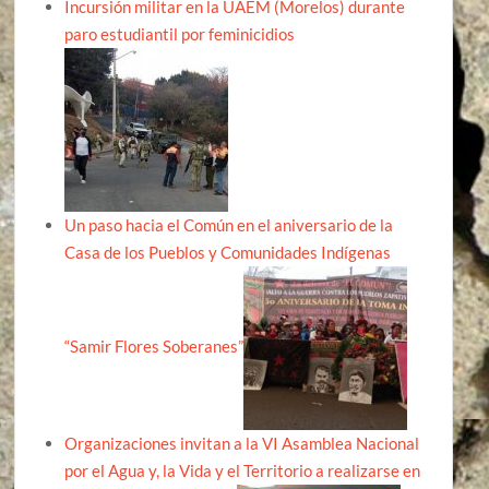
Incursión militar en la UAEM (Morelos) durante
paro estudiantil por feminicidios
Un paso hacia el Común en el aniversario de la
Casa de los Pueblos y Comunidades Indígenas
“Samir Flores Soberanes”
Organizaciones invitan a la VI Asamblea Nacional
por el Agua y, la Vida y el Territorio a realizarse en