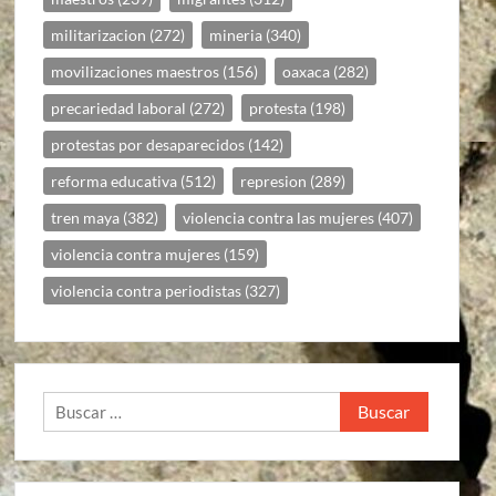
militarizacion
(272)
mineria
(340)
movilizaciones maestros
(156)
oaxaca
(282)
precariedad laboral
(272)
protesta
(198)
protestas por desaparecidos
(142)
reforma educativa
(512)
represion
(289)
tren maya
(382)
violencia contra las mujeres
(407)
violencia contra mujeres
(159)
violencia contra periodistas
(327)
Buscar: