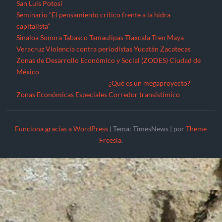
San Luis Potosí
Seminario “El pensamiento crítico frente a la hidra
capitalista”
Sinaloa
Sonora
Tabasco
Tamaulipas
Tlaxcala
Tren Maya
Veracruz
Violencia contra periodistas
Yucatán
Zacatecas
Zonas de Desarrollo Económico y Social (ZODES) Ciudad de
México
¿Qué es un megaproyecto?
Zonas Económicas Especiales
Corredor transístimico
Funciona gracias a WordPress
|
Tema: TimesNews
|
por
Theme
Freesia
.