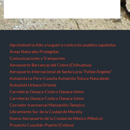
Agroindustria
Alto a la guerra contra los pueblos zapatistas
Áreas Naturales Protegidas
Comunicaciones y Transportes
Aeropuerto Barrancas del Cobre (Chihuahua)
Aeropuerto Internacional de Santa Lucía “Felipe Ángeles”
Autopista La Pera-Cuautla
Autopista Toluca-Naucalpán
Autopista Urbana Oriente
Carreteras Oaxaca-Costa y Oaxaca-Istmo
Carreteras Oaxaca-Costa y Oaxaca-Istmo
Corredor transversal Manzanillo-Tampico
Libramiento Sur de la Ciudad de Morelia
Nuevo Aeropuerto de la Ciudad de México (México)
Proyecto Cuyutlán-Puerto (Colima)