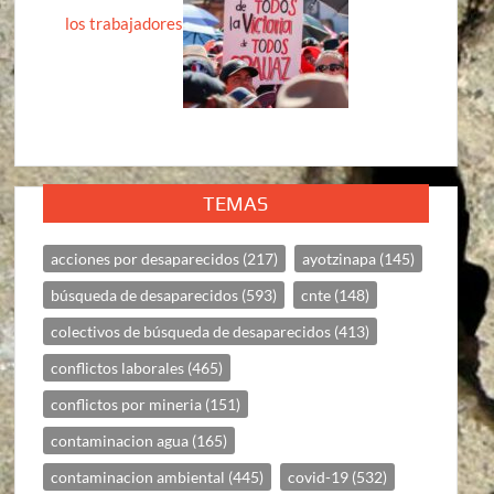
los trabajadores
TEMAS
acciones por desaparecidos
(217)
ayotzinapa
(145)
búsqueda de desaparecidos
(593)
cnte
(148)
colectivos de búsqueda de desaparecidos
(413)
conflictos laborales
(465)
conflictos por mineria
(151)
contaminacion agua
(165)
contaminacion ambiental
(445)
covid-19
(532)