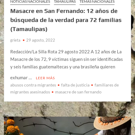
NOTICIAS NACIONALES
TAMAULIPAS
TEMAS NACIONALES
Masacre en San Fernando: 12 años de
búsqueda de la verdad para 72 familias
(Tamaulipas)
grieta
29 agosto, 2022
Redacción/La Silla Rota 29 agosto 2022 A 12 años de La
Masacre de los 72, 9 víctimas siguen sin ser identificadas
y seis familias guatemaltecas y una brasileña quieren
exhumar …
LEER MÁS
abusos contra migrantes
falta de justicia
familiares de
migrantes asesinados
masacre de san fernando