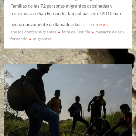
Familias de las 72 personas migrantes asesinadas y
torturadas en San Fernando, Tamaulipas, en el 2010 han
hecho nuevamente un llamado a las …
LEER MÁS
abusos contra migrantes
falta de justicia
masacre de san
fernando
migrantes