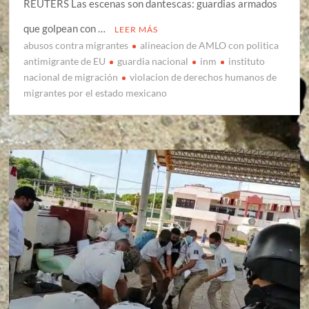
REUTERS Las escenas son dantescas: guardias armados
que golpean con …
LEER MÁS
abusos contra migrantes
alineacion de AMLO con politica
antimigrante de EU
guardia nacional
inm
instituto
nacional de migración
violacion de derechos humanos de
migrantes por el estado mexicano