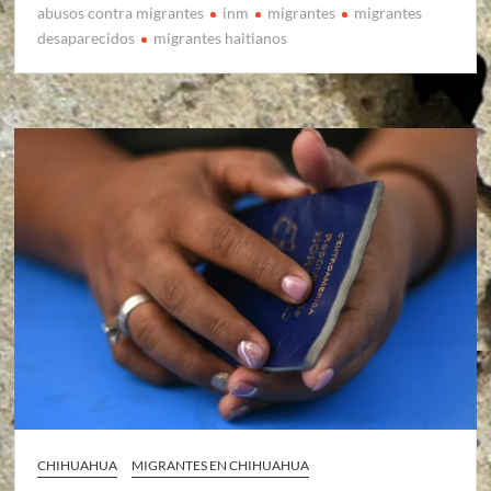
abusos contra migrantes
inm
migrantes
migrantes
desaparecidos
migrantes haitianos
CHIHUAHUA
MIGRANTES EN CHIHUAHUA