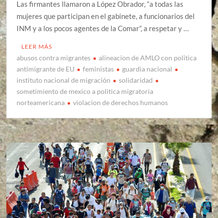
Las firmantes llamaron a López Obrador, “a todas las
mujeres que participan en el gabinete, a funcionarios del
INM y a los pocos agentes de la Comar”, a respetar y …
LEER MÁS
abusos contra migrantes
alineacion de AMLO con politica
antimigrante de EU
feministas
guardia nacional
instituto nacional de migración
solidaridad
sometimiento de mexico a politica migratoria
norteamericana
violacion de derechos humanos