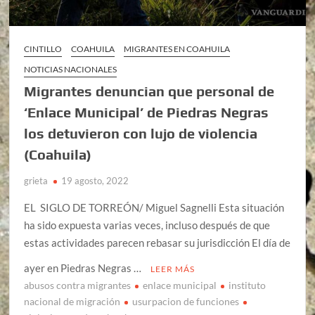
CINTILLO
COAHUILA
MIGRANTES EN COAHUILA
NOTICIAS NACIONALES
Migrantes denuncian que personal de
‘Enlace Municipal’ de Piedras Negras
los detuvieron con lujo de violencia
(Coahuila)
grieta
19 agosto, 2022
EL SIGLO DE TORREÓN/ Miguel Sagnelli Esta situación
ha sido expuesta varias veces, incluso después de que
estas actividades parecen rebasar su jurisdicción El día de
ayer en Piedras Negras …
LEER MÁS
abusos contra migrantes
enlace municipal
instituto
nacional de migración
usurpacion de funciones