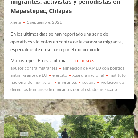
migrantes, activistas y periodistas en
Mapastepec, Chiapas
grieta
1 septiembre, 2021
En los últimos días se han reportado una serie de
operativos violentos en contra de la caravana migrante,
especialmente en su paso por el municipio de
Mapastepec. En esta última …
LEER MÁS
abusos contra migrantes
alineacion de AMLO con politica
antimigrante de EU
ejercito
guardia nacional
instituto
nacional de migración
migrantes
sedena
violacion de
derechos humanos de migrantes por el estado mexicano