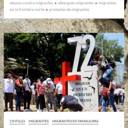
abusos contra migrantes
albergues migrantes
migrantes
en la frontera norte
protestas de migrantes
CINTILLO
MIGRANTES
MIGRANTES EN TAMAULIPAS