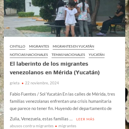
CINTILLO
MIGRANTES
MIGRANTES EN YUCATÁN
NOTICIAS NACIONALES
TEMAS NACIONALES
YUCATÁN
El laberinto de los migrantes
venezolanos en Mérida (Yucatán)
grieta
22 noviembre, 2024
Fabio Fuentes / Sol Yucatán En las calles de Mérida, tres
familias venezolanas enfrentan una crisis humanitaria
que parece no tener fin. Huyendo del departamento de
Zulia, Venezuela, estas familias …
LEER MÁS
abusos contra migrantes
migrantes