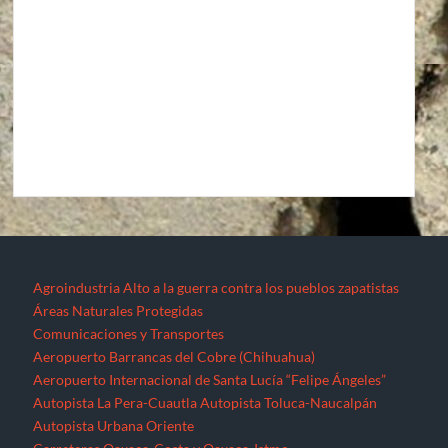
Agroindustria
Alto a la guerra contra los pueblos zapatistas
Áreas Naturales Protegidas
Comunicaciones y Transportes
Aeropuerto Barrancas del Cobre (Chihuahua)
Aeropuerto Internacional de Santa Lucía “Felipe Ángeles”
Autopista La Pera-Cuautla
Autopista Toluca-Naucalpán
Autopista Urbana Oriente