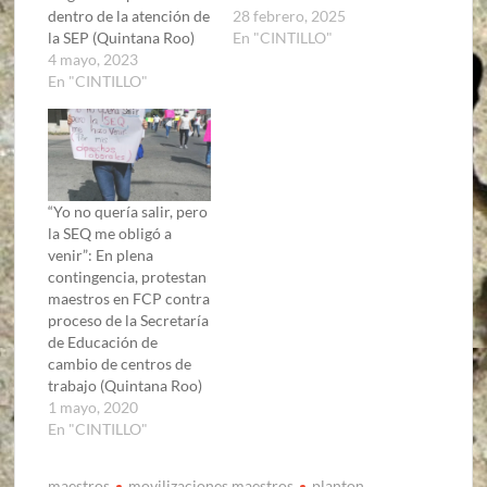
dentro de la atención de
28 febrero, 2025
la SEP (Quintana Roo)
En "CINTILLO"
4 mayo, 2023
En "CINTILLO"
“Yo no quería salir, pero
la SEQ me obligó a
venir”: En plena
contingencia, protestan
maestros en FCP contra
proceso de la Secretaría
de Educación de
cambio de centros de
trabajo (Quintana Roo)
1 mayo, 2020
En "CINTILLO"
maestros
movilizaciones maestros
planton