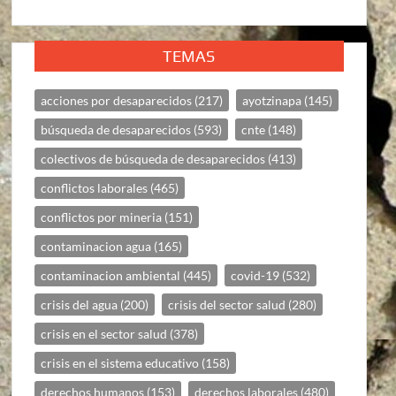
TEMAS
acciones por desaparecidos
(217)
ayotzinapa
(145)
búsqueda de desaparecidos
(593)
cnte
(148)
colectivos de búsqueda de desaparecidos
(413)
conflictos laborales
(465)
conflictos por mineria
(151)
contaminacion agua
(165)
contaminacion ambiental
(445)
covid-19
(532)
crisis del agua
(200)
crisis del sector salud
(280)
crisis en el sector salud
(378)
crisis en el sistema educativo
(158)
derechos humanos
(153)
derechos laborales
(480)