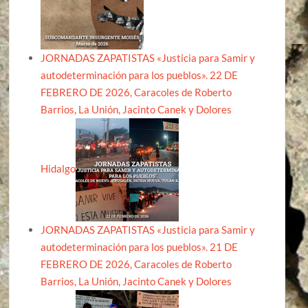
JORNADAS ZAPATISTAS «Justicia para Samir y
autodeterminación para los pueblos». 22 DE
FEBRERO DE 2026, Caracoles de Roberto
Barrios, La Unión, Jacinto Canek y Dolores
Hidalgo
JORNADAS ZAPATISTAS «Justicia para Samir y
autodeterminación para los pueblos». 21 DE
FEBRERO DE 2026, Caracoles de Roberto
Barrios, La Unión, Jacinto Canek y Dolores