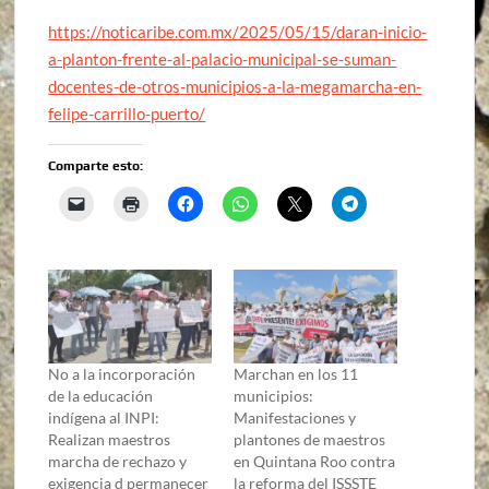
https://noticaribe.com.mx/2025/05/15/daran-inicio-
a-planton-frente-al-palacio-municipal-se-suman-
docentes-de-otros-municipios-a-la-megamarcha-en-
felipe-carrillo-puerto/
Comparte esto:
No a la incorporación
Marchan en los 11
de la educación
municipios:
indígena al INPI:
Manifestaciones y
Realizan maestros
plantones de maestros
marcha de rechazo y
en Quintana Roo contra
exigencia d permanecer
la reforma del ISSSTE