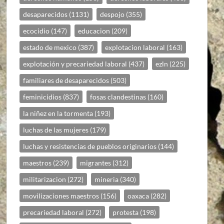
desaparecidos
(1131)
despojo
(355)
ecocidio
(147)
educacion
(209)
estado de mexico
(387)
explotacion laboral
(163)
explotación y precariedad laboral
(437)
ezln
(225)
familiares de desaparecidos
(503)
feminicidios
(837)
fosas clandestinas
(160)
la niñez en la tormenta
(193)
luchas de las mujeres
(179)
luchas y resistencias de pueblos originarios
(144)
maestros
(239)
migrantes
(312)
militarizacion
(272)
mineria
(340)
movilizaciones maestros
(156)
oaxaca
(282)
precariedad laboral
(272)
protesta
(198)