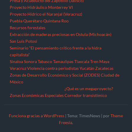
Presa y Acueducto del Zapotillo (Jalisco)
Proyecto Hidráulico Monterrey VI
Proyecto Hídrico el Naranjal (Veracruz)
Puebla
Querétaro
Quintana Roo
Recursos forestales
Extracción de maderas preciosas en Ostula (Michoacán)
San Luis Potosí
Seminario “El pensamiento crítico frente a la hidra
capitalista”
Sinaloa
Sonora
Tabasco
Tamaulipas
Tlaxcala
Tren Maya
Veracruz
Violencia contra periodistas
Yucatán
Zacatecas
Zonas de Desarrollo Económico y Social (ZODES) Ciudad de
México
¿Qué es un megaproyecto?
Zonas Económicas Especiales
Corredor transístimico
Funciona gracias a WordPress
|
Tema: TimesNews
|
por
Theme
Freesia
.