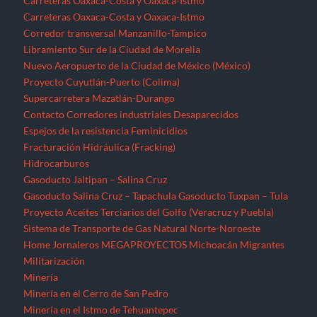
Carreteras Oaxaca-Costa y Oaxaca-Istmo
Carreteras Oaxaca-Costa y Oaxaca-Istmo
Corredor transversal Manzanillo-Tampico
Libramiento Sur de la Ciudad de Morelia
Nuevo Aeropuerto de la Ciudad de México (México)
Proyecto Cuyutlán-Puerto (Colima)
Supercarretera Mazatlán-Durango
Contacto
Corredores industriales
Desaparecidos
Espejos de la resistencia
Feminicidios
Fracturación Hidráulica (Fracking)
Hidrocarburos
Gasoducto Jaltipan – Salina Cruz
Gasoducto Salina Cruz – Tapachula
Gasoducto Tuxpan – Tula
Proyecto Aceites Terciarios del Golfo (Veracruz y Puebla)
Sistema de Transporte de Gas Natural Norte-Noroeste
Home
Jornaleros
MEGAPROYECTOS
Michoacán
Migrantes
Militarización
Minería
Minería en el Cerro de San Pedro
Minería en el Istmo de Tehuantepec