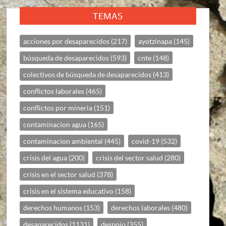
TEMAS
acciones por desaparecidos
(217)
ayotzinapa
(145)
búsqueda de desaparecidos
(593)
cnte
(148)
colectivos de búsqueda de desaparecidos
(413)
conflictos laborales
(465)
conflictos por mineria
(151)
contaminacion agua
(165)
contaminacion ambiental
(445)
covid-19
(532)
crisis del agua
(200)
crisis del sector salud
(280)
crisis en el sector salud
(378)
crisis en el sistema educativo
(158)
derechos humanos
(153)
derechos laborales
(480)
desaparecidos
(1131)
despojo
(355)