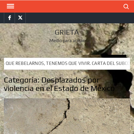
Saltar
Buscar
al
Facebook
Twitter
contenido
GRIETA
Medio para armar
 TENEMOS QUE VIVIR. CARTA DEL SUBCOMANDANTE INSURGENT
 TENEMOS QUE VIVIR. CARTA DEL SUBCOMANDANTE INSURGENT
Categoría:
Desplazados por
violencia en el Estado de México