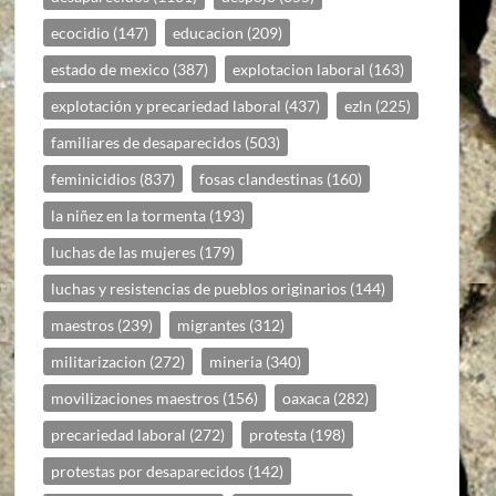
ecocidio
(147)
educacion
(209)
estado de mexico
(387)
explotacion laboral
(163)
explotación y precariedad laboral
(437)
ezln
(225)
familiares de desaparecidos
(503)
feminicidios
(837)
fosas clandestinas
(160)
la niñez en la tormenta
(193)
luchas de las mujeres
(179)
luchas y resistencias de pueblos originarios
(144)
maestros
(239)
migrantes
(312)
militarizacion
(272)
mineria
(340)
movilizaciones maestros
(156)
oaxaca
(282)
precariedad laboral
(272)
protesta
(198)
protestas por desaparecidos
(142)