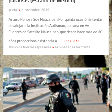
parálisis (Estado de México)
grieta
4 noviembre, 2019
Arturo Ponce / Soy Naucalpan Por quinta ocasión intentan
desalojar a la institución Autismax, ubicada en Av.
Fuentes de Satélite Naucalpan, que desde hace más de 30
años proporciona asistencia a …
LEER MÁS
abuso de fuerzas represivas
la niñez en la tormenta