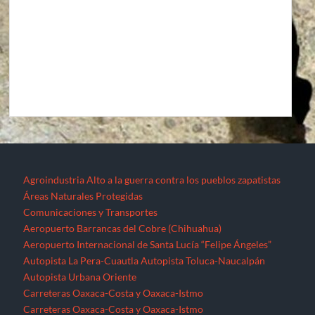
Agroindustria
Alto a la guerra contra los pueblos zapatistas
Áreas Naturales Protegidas
Comunicaciones y Transportes
Aeropuerto Barrancas del Cobre (Chihuahua)
Aeropuerto Internacional de Santa Lucía “Felipe Ángeles”
Autopista La Pera-Cuautla
Autopista Toluca-Naucalpán
Autopista Urbana Oriente
Carreteras Oaxaca-Costa y Oaxaca-Istmo
Carreteras Oaxaca-Costa y Oaxaca-Istmo
Corredor transversal Manzanillo-Tampico
Libramiento Sur de la Ciudad de Morelia
Nuevo Aeropuerto de la Ciudad de México (México)
Proyecto Cuyutlán-Puerto (Colima)
Supercarretera Mazatlán-Durango
Contacto
Corredores industriales
Desaparecidos
Espejos de la resistencia
Feminicidios
Fracturación Hidráulica (Fracking)
Hidrocarburos
Gasoducto Jaltipan – Salina Cruz
Gasoducto Salina Cruz – Tapachula
Gasoducto Tuxpan – Tula