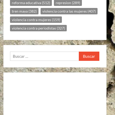
reforma educativa
(512)
represion
(289)
tren maya
(382)
violencia contra las mujeres
(407)
violencia contra mujeres
(159)
violencia contra periodistas
(327)
Buscar: