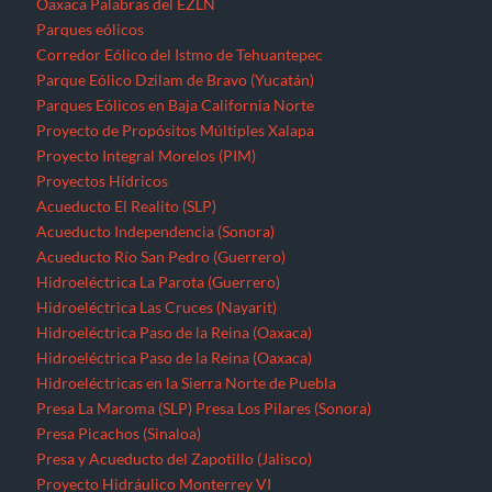
Hidroeléctrica La Parota (Guerrero)
Hidroeléctrica Las Cruces (Nayarit)
Hidroeléctrica Paso de la Reina (Oaxaca)
Hidroeléctrica Paso de la Reina (Oaxaca)
Hidroeléctricas en la Sierra Norte de Puebla
Presa La Maroma (SLP)
Presa Los Pilares (Sonora)
Presa Picachos (Sinaloa)
Presa y Acueducto del Zapotillo (Jalisco)
Proyecto Hidráulico Monterrey VI
Proyecto Hídrico el Naranjal (Veracruz)
Puebla
Querétaro
Quintana Roo
Recursos forestales
Extracción de maderas preciosas en Ostula (Michoacán)
San Luis Potosí
Seminario “El pensamiento crítico frente a la hidra
capitalista”
Sinaloa
Sonora
Tabasco
Tamaulipas
Tlaxcala
Tren Maya
Veracruz
Violencia contra periodistas
Yucatán
Zacatecas
Zonas de Desarrollo Económico y Social (ZODES) Ciudad de
México