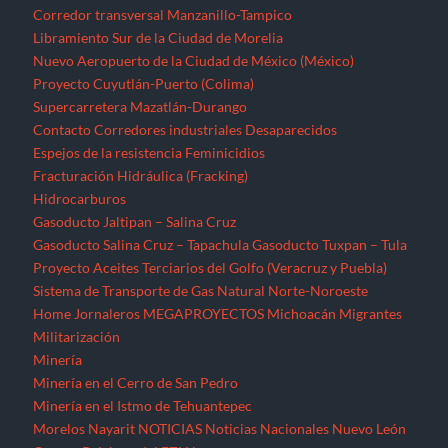
Proyecto Aceites Terciarios del Golfo (Veracruz y Puebla)
Sistema de Transporte de Gas Natural Norte-Noroeste
Home
Jornaleros
MEGAPROYECTOS
Michoacán
Migrantes
Militarización
Minería
Minería en el Cerro de San Pedro
Minería en el Istmo de Tehuantepec
Morelos
Nayarit
NOTICIAS
Noticias Nacionales
Nuevo León
Oaxaca
Palabras del EZLN
Parques eólicos
Corredor Eólico del Istmo de Tehuantepec
Parque Eólico Dzilam de Bravo (Yucatán)
Parques Eólicos en Baja California Norte
Proyecto de Propósitos Múltiples Xalapa
Proyecto Integral Morelos (PIM)
Proyectos Hídricos
Acueducto El Realito (SLP)
Acueducto Independencia (Sonora)
Acueducto Río San Pedro (Guerrero)