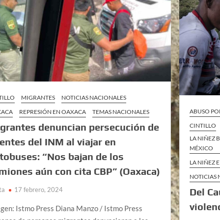
TILLO
MIGRANTES
NOTICIAS NACIONALES
ABUSO POL
XACA
REPRESIÓN EN OAXACA
TEMAS NACIONALES
grantes denuncian persecución de
CINTILLO
LA NIÑEZ 
entes del INM al viajar en
MÉXICO
tobuses: “Nos bajan de los
LA NIÑEZ 
miones aún con cita CBP” (Oaxaca)
NOTICIAS
ta
17 febrero, 2024
Del Ca
violen
gen: Istmo Press Diana Manzo / Istmo Press