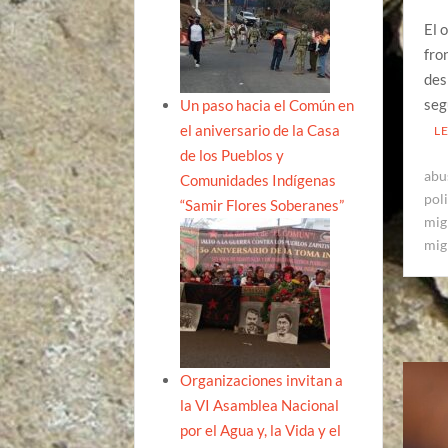
El 
fro
des
seg
Un paso hacia el Común en
el aniversario de la Casa
L
de los Pueblos y
abu
Comunidades Indígenas
pol
“Samir Flores Soberanes”
mig
mig
Organizaciones invitan a
la VI Asamblea Nacional
por el Agua y, la Vida y el