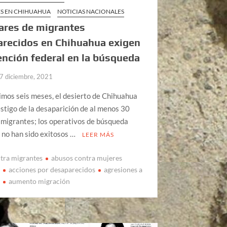
S EN CHIHUAHUA
NOTICIAS NACIONALES
ares de migrantes
arecidos en Chihuahua exigen
ención federal en la búsqueda
7 diciembre, 2021
timos seis meses, el desierto de Chihuahua
estigo de la desaparición de al menos 30
 migrantes; los operativos de búsqueda
 no han sido exitosos …
LEER MÁS
tra migrantes
abusos contra mujeres
s
acciones por desaparecidos
agresiones a
s
aumento migración