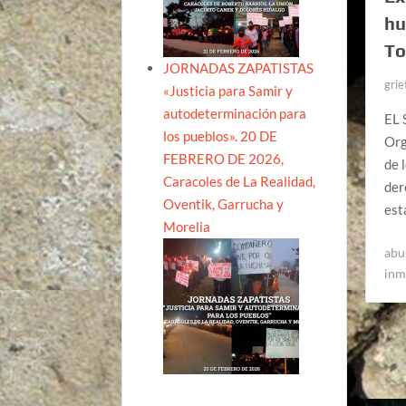
hu
To
JORNADAS ZAPATISTAS
grie
«Justicia para Samir y
autodeterminación para
EL 
los pueblos». 20 DE
Org
FEBRERO DE 2026,
de 
Caracoles de La Realidad,
der
Oventik, Garrucha y
est
Morelia
abu
in