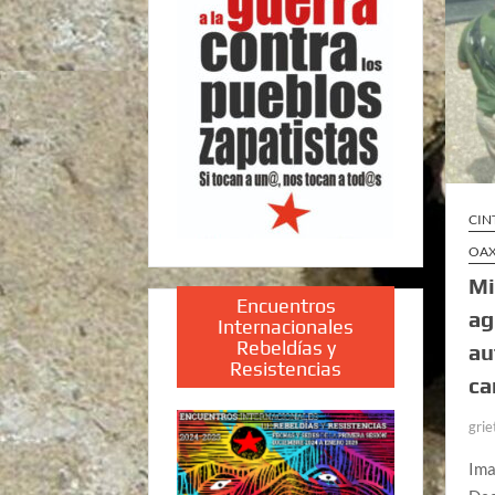
CIN
OA
Mi
Encuentros
ag
Internacionales
Rebeldías y
au
Resistencias
ca
grie
Ima