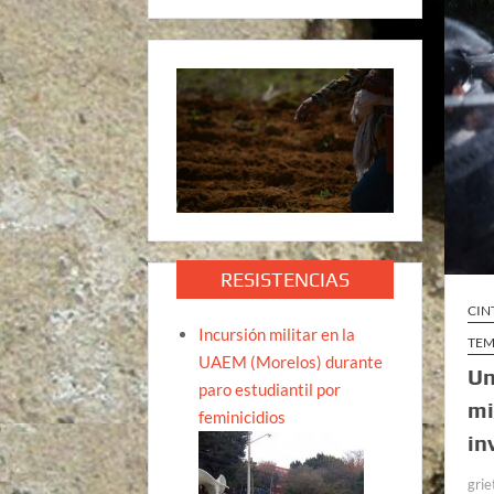
RESISTENCIAS
CIN
Incursión militar en la
TEM
UAEM (Morelos) durante
Un
paro estudiantil por
mi
feminicidios
in
grie