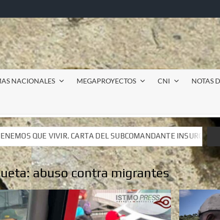
MAS NACIONALES
MEGAPROYECTOS
CNI
NOTAS D
SUBCOMANDANTE INSURGENTE MOISÉS A LUIS DE TAVIRA
SUBCOMANDANTE INSURGENTE MOISÉS A LUIS DE TAVIRA
queta:
abuso contra migrantes