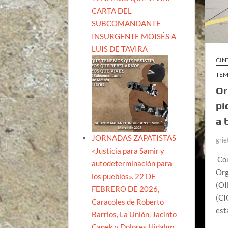
CARTA DEL
SUBCOMANDANTE
INSURGENTE MOISÉS A
LUIS DE TAVIRA
CIN
TEM
Or
pi
a 
JORNADAS ZAPATISTAS
grie
«Justicia para Samir y
Com
autodeterminación para
Org
los pueblos». 22 DE
(OI
FEBRERO DE 2026,
(CI
Caracoles de Roberto
est
Barrios, La Unión, Jacinto
Canek y Dolores Hidalgo