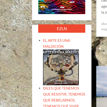
Dec
age
la 
abu
EZLN
mig
EL ARTE ES UNA
MALDICIÓN
DILES QUE TENEMOS
QUE RESISTIR, TENEMOS
QUE REBELARNOS,
TENEMOS QUE VIVIR.