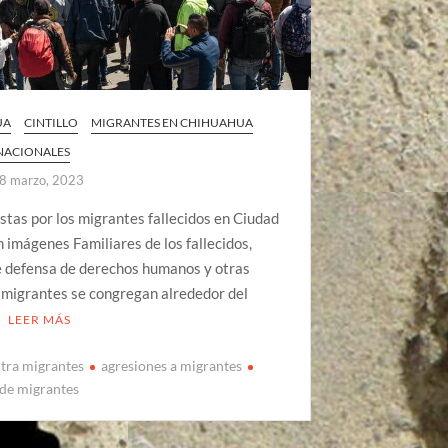
UA
CINTILLO
MIGRANTES EN CHIHUAHUA
 NACIONALES
8 marzo, 2023
stas por los migrantes fallecidos en Ciudad
n imágenes Familiares de los fallecidos,
e defensa de derechos humanos y otras
 migrantes se congregan alrededor del
LEER MÁS
tra migrantes
agresiones a migrantes
 de migrantes