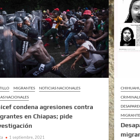
TILLO
MIGRANTES
NOTICIAS NACIONALES
CHIHUAH
AS NACIONALES
CRIMINAL
icef condena agresiones contra
DESAPARE
grantes en Chiapas; pide
MIGRANTE
Desap
vestigación
migran
ta
1 septiembre, 2021