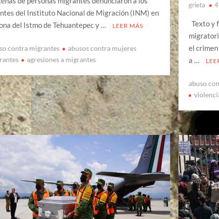
enas de personas migrantes denunciaron a los
grieta
4
ntes del Instituto Nacional de Migración (INM) en
Texto y f
zona del Istmo de Tehuantepec y …
LEER MÁS
migratori
el crimen
so contra migrantes
abusos contra mujeres
rantes
agresiones a migrantes
a …
LEE
abuso con
violenci