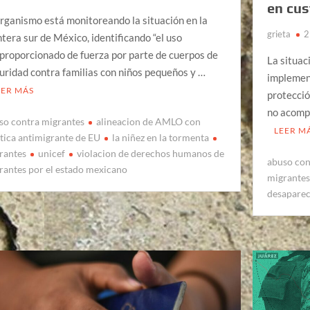
en cus
organismo está monitoreando la situación en la
grieta
2
ntera sur de México, identificando “el uso
proporcionado de fuerza por parte de cuerpos de
La situac
uridad contra familias con niños pequeños y …
implemen
EER MÁS
protecció
no acompa
so contra migrantes
alineacion de AMLO con
LEER M
itica antimigrante de EU
la niñez en la tormenta
rantes
unicef
violacion de derechos humanos de
abuso con
rantes por el estado mexicano
migrante
desapare