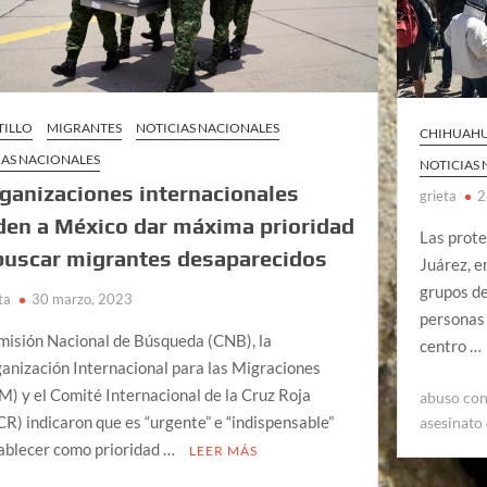
TILLO
MIGRANTES
NOTICIAS NACIONALES
CHIHUAH
AS NACIONALES
NOTICIAS
ganizaciones internacionales
grieta
2
den a México dar máxima prioridad
Las prote
buscar migrantes desaparecidos
Juárez, e
grupos d
ta
30 marzo, 2023
personas
isión Nacional de Búsqueda (CNB), la
centro …
anización Internacional para las Migraciones
M) y el Comité Internacional de la Cruz Roja
abuso con
CR) indicaron que es “urgente” e “indispensable”
asesinato
ablecer como prioridad …
LEER MÁS