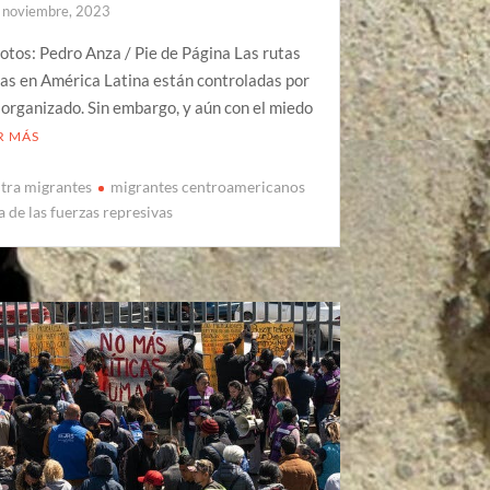
 noviembre, 2023
otos: Pedro Anza / Pie de Página Las rutas
as en América Latina están controladas por
 organizado. Sin embargo, y aún con el miedo
R MÁS
tra migrantes
migrantes centroamericanos
a de las fuerzas represivas