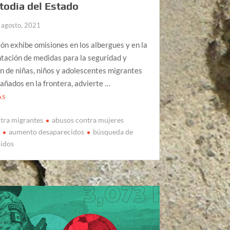
todia del Estado
 agosto, 2021
ión exhibe omisiones en los albergues y en la
tación de medidas para la seguridad y
n de niñas, niños y adolescentes migrantes
ñados en la frontera, advierte …
ÁS
tra migrantes
abusos contra mujeres
s
aumento desaparecidos
búsqueda de
cidos