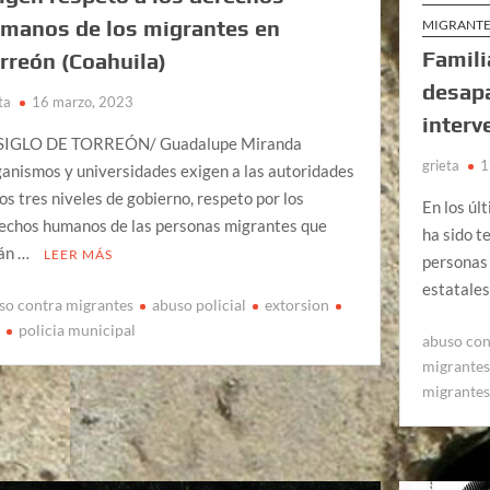
manos de los migrantes en
MIGRANTE
Famili
rreón (Coahuila)
desap
ta
16 marzo, 2023
interv
SIGLO DE TORREÓN/ Guadalupe Miranda
grieta
1
anismos y universidades exigen a las autoridades
los tres niveles de gobierno, respeto por los
En los úl
echos humanos de las personas migrantes que
ha sido t
án …
LEER MÁS
personas
estatales
so contra migrantes
abuso policial
extorsion
m
policia municipal
abuso con
migrante
migrante