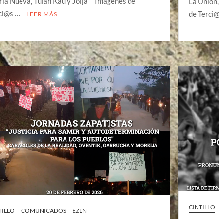
ria Nueva, Tulan Kau y Jolja Imágenes de
La Unión
ci@s …
de Terci
LEER MÁS
CINTILLO
TILLO
COMUNICADOS
EZLN