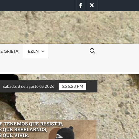
Facebook
Twitter
Buscar:
E GRIETA
EZLN
ursión militar en la UAEM (Morelos) durante paro estudiantil por 
sábado, 8 de agosto de 2026
5:26:30 PM
ursión militar en la UAEM (Morelos) durante paro estudiantil por 