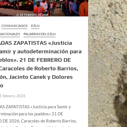
COMUNICADOS
EZLN
 NACIONALES
PALABRAS DEL EZLN
DAS ZAPATISTAS «Justicia
amir y autodeterminación para
ueblos». 21 DE FEBRERO DE
Caracoles de Roberto Barrios,
ón, Jacinto Canek y Dolores
go
1 febrero, 2026
 ZAPATISTAS «Justicia para Samir y
rminación para los pueblos» 21 DE
DE 2026, Caracoles de Roberto Barrios,