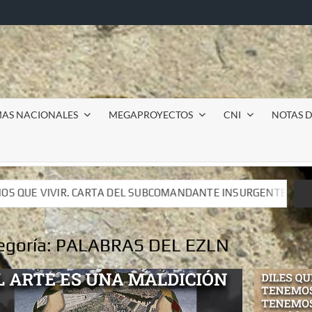
MAS NACIONALES
MEGAPROYECTOS
CNI
NOTAS D
OMANDANTE INSURGENTE MOISÉS A LUIS DE TAVIRA
Inc
OMANDANTE INSURGENTE MOISÉS A LUIS DE TAVIRA
Inc
egoría:
PALABRAS DEL EZLN