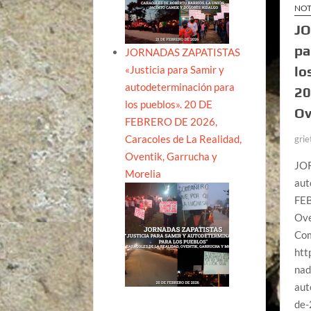
NOT
JO
pa
JORNADAS ZAPATISTAS
«Justicia para Samir y
lo
autodeterminación para
20
los pueblos». 20 DE
Ov
FEBRERO DE 2026,
Caracoles de La Realidad,
grie
Oventik, Garrucha y
JOR
Morelia
aut
FEB
Ove
Com
htt
nad
aut
de-