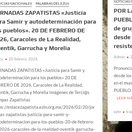
NOTICIAS
ICIAS NACIONALES
PALABRAS DEL EZLN
POR L
RNADAS ZAPATISTAS «Justicia
PUEBL
ra Samir y autodeterminación para
de gru
s pueblos». 20 DE FEBRERO DE
desde 
26, Caracoles de La Realidad,
resist
entik, Garrucha y Morelia
Admin
ta
20 febrero, 2026
Pronuncia
NADAS ZAPATISTAS «Justicia para Samir y
desde los
odeterminación para los pueblos» 20 DE
en el mu
RERO DE 2026, Caracoles de La Realidad,
PUEBLO D
ntik, Garrucha y Morelia Imágenes de Terci@s
LEER M
pas Zapatistas
ps://enlacezapatista.ezln.org.mx/2026/02/20/jor
ezln
Irá
as-zapatistas-justicia-para-samir-y-
odeterminacion-para-los-pueblos-20-de-febrero-
2026-caracoles-de-la-realidad-oventik-garrucha-