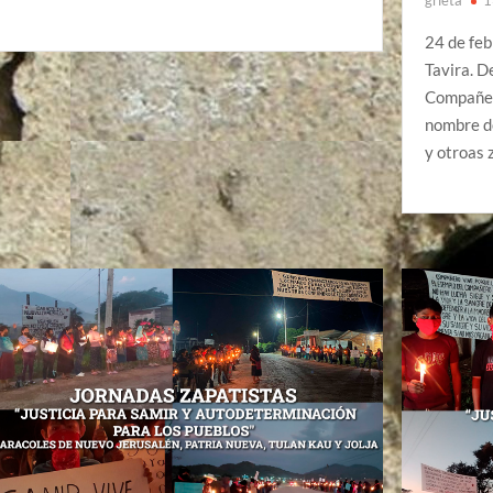
24 de feb
Tavira. 
Compañer
nombre de
y otroas 