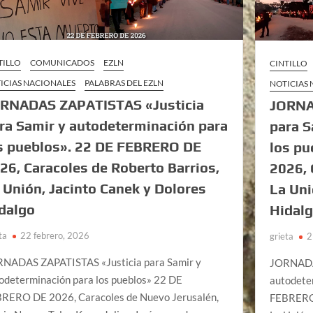
TILLO
COMUNICADOS
EZLN
CINTILLO
ICIAS NACIONALES
PALABRAS DEL EZLN
NOTICIAS
RNADAS ZAPATISTAS «Justicia
JORNA
ra Samir y autodeterminación para
para S
s pueblos». 22 DE FEBRERO DE
los p
26, Caracoles de Roberto Barrios,
2026, 
 Unión, Jacinto Canek y Dolores
La Uni
dalgo
Hidal
ta
22 febrero, 2026
grieta
2
NADAS ZAPATISTAS «Justicia para Samir y
JORNADAS
odeterminación para los pueblos» 22 DE
autodete
RERO DE 2026, Caracoles de Nuevo Jerusalén,
FEBRERO 