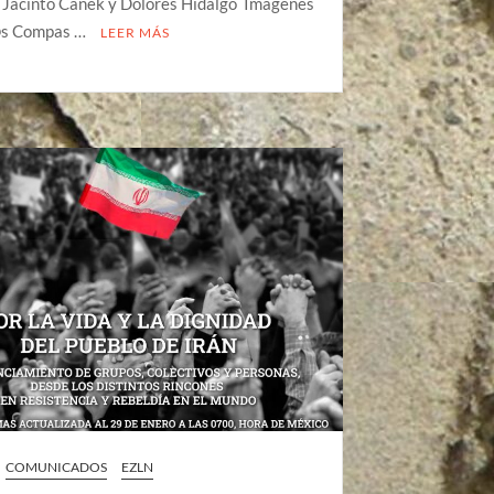
, Jacinto Canek y Dolores Hidalgo Imágenes
@s Compas …
LEER MÁS
COMUNICADOS
EZLN