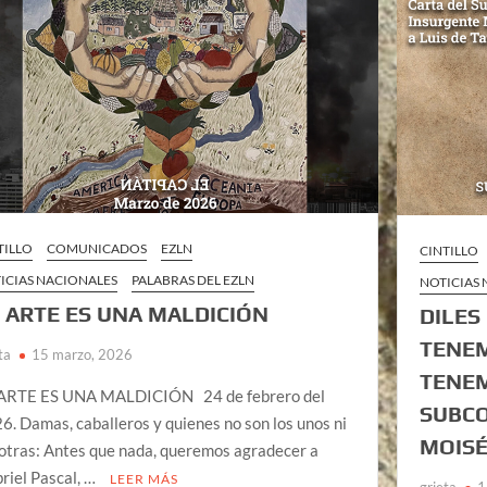
TILLO
COMUNICADOS
EZLN
CINTILLO
ICIAS NACIONALES
PALABRAS DEL EZLN
NOTICIAS
 ARTE ES UNA MALDICIÓN
DILES
TENEM
ta
15 marzo, 2026
TENEM
ARTE ES UNA MALDICIÓN 24 de febrero del
SUBC
6. Damas, caballeros y quienes no son los unos ni
MOISÉ
 otras: Antes que nada, queremos agradecer a
riel Pascal, …
LEER MÁS
grieta
1