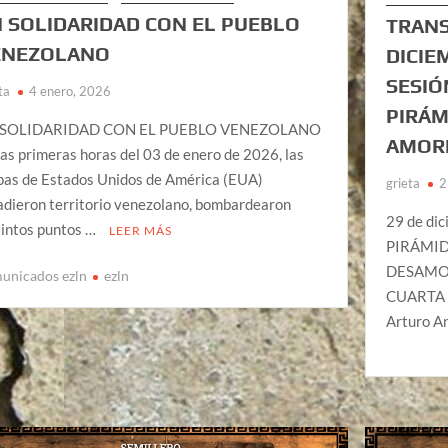
 SOLIDARIDAD CON EL PUEBLO
TRANS
ENEZOLANO
DICIE
SESIÓ
ta
4 enero, 2026
PIRÁM
 SOLIDARIDAD CON EL PUEBLO VENEZOLANO
AMORE
las primeras horas del 03 de enero de 2026, las
pas de Estados Unidos de América (EUA)
grieta
2
adieron territorio venezolano, bombardearon
29 de di
tintos puntos …
LEER MÁS
PIRÁMID
DESAMOR
unicados ezln
ezln
CUARTA S
Arturo A