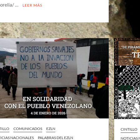
orelia/ …
LEER MÁS
TILLO
COMUNICADOS
EZLN
CINTILLO
ICIAS NACIONALES
PALABRAS DEL EZLN
NOTICIAS