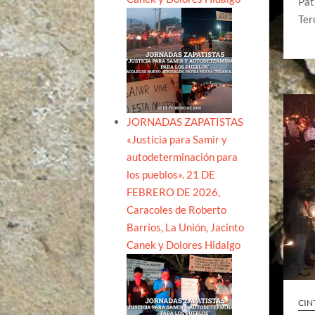
Pat
Ter
JORNADAS ZAPATISTAS
«Justicia para Samir y
autodeterminación para
los pueblos». 21 DE
FEBRERO DE 2026,
Caracoles de Roberto
Barrios, La Unión, Jacinto
Canek y Dolores Hidalgo
CIN