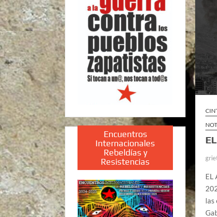
CIN
NOT
Encuentros
EL
Internacionales
Rebeldías y
grie
Resistencias
EL 
202
las
Gab