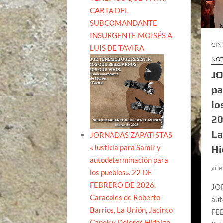
CARTA DEL
SUBCOMANDANTE
INSURGENTE MOISÉS A
CIN
LUIS DE TAVIRA
NOT
JO
pa
lo
20
La
JORNADAS ZAPATISTAS
«Justicia para Samir y
Hi
autodeterminación para
grie
los pueblos». 22 DE
FEBRERO DE 2026,
JOR
Caracoles de Roberto
aut
Barrios, La Unión, Jacinto
FEB
Canek y Dolores Hidalgo