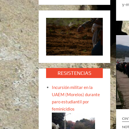
y-m
RESISTENCIAS
Incursión militar en la
UAEM (Morelos) durante
paro estudiantil por
feminicidios
CIN
NOT