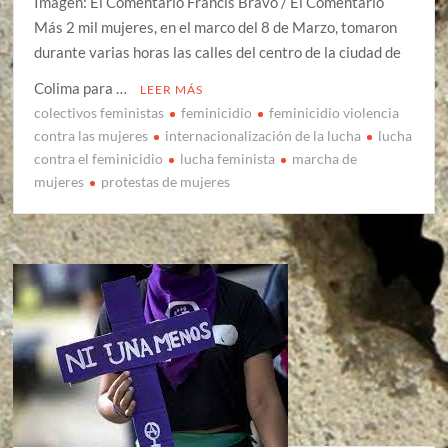
Imagen: El Comentario Francis Bravo / El Comentario
Más 2 mil mujeres, en el marco del 8 de Marzo, tomaron
durante varias horas las calles del centro de la ciudad de
Colima para …
LEER MÁS
colectivos feministas
feminicidio
feminicidio violencia
contra las mujeres
internacionalización de la lucha
lucha
contra el feminicidio
lucha feminista
marcha de
mujeres
protestas de mujeres