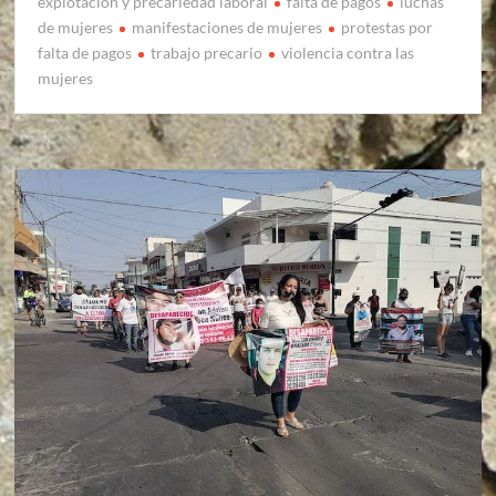
explotación y precariedad laboral
falta de pagos
luchas
de mujeres
manifestaciones de mujeres
protestas por
falta de pagos
trabajo precario
violencia contra las
mujeres