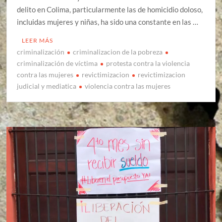
delito en Colima, particularmente las de homicidio doloso,
incluidas mujeres y niñas, ha sido una constante en las …
LEER MÁS
criminalización
criminalizacion de la pobreza
criminalización de víctima
protesta contra la violencia
contra las mujeres
revictimizacion
revictimizacion
judicial y mediatica
violencia contra las mujeres