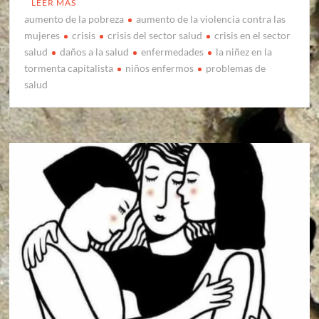
LEER MÁS
aumento de la pobreza
aumento de la violencia contra las
mujeres
crisis
crisis del sector salud
crisis en el sector
salud
daños a la salud
enfermedades
la niñez en la
tormenta capitalista
niños enfermos
problemas de
salud