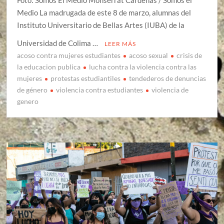
Foto: Somos El Medio Monserrat Cárdenas / Somos el
Medio La madrugada de este 8 de marzo, alumnas del
Instituto Universitario de Bellas Artes (IUBA) de la
Universidad de Colima …
LEER MÁS
acoso contra mujeres estudiantes
acoso sexual
crisis de
la educacion publica
lucha contra la violencia contra las
mujeres
protestas estudiantiles
tendederos de denuncias
de género
violencia contra estudiantes
violencia de
genero