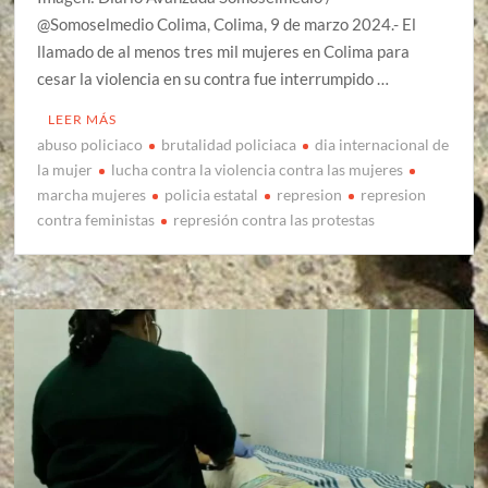
@Somoselmedio Colima, Colima, 9 de marzo 2024.- El
llamado de al menos tres mil mujeres en Colima para
cesar la violencia en su contra fue interrumpido …
LEER MÁS
abuso policiaco
brutalidad policiaca
dia internacional de
la mujer
lucha contra la violencia contra las mujeres
marcha mujeres
policia estatal
represion
represion
contra feministas
represión contra las protestas