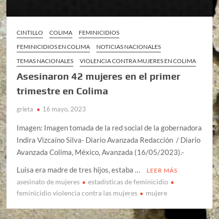
CINTILLO
COLIMA
FEMINICIDIOS
FEMINICIDIOS EN COLIMA
NOTICIAS NACIONALES
TEMAS NACIONALES
VIOLENCIA CONTRA MUJERES EN COLIMA
Asesinaron 42 mujeres en el primer
trimestre en Colima
grieta
16 mayo, 2023
Imagen: Imagen tomada de la red social de la gobernadora
Indira Vizcaíno Silva- Diario Avanzada Redacción / Diario
Avanzada Colima, México, Avanzada (16/05/2023).-
Luisa era madre de tres hijos, estaba …
LEER MÁS
asesinato de mujeres
estadisticas de feminicidio
feminicidio violencia contra las mujeres
mujere