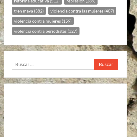
reforma educativa
(512)
represion
(289)
tren maya
(382)
violencia contra las mujeres
(407)
violencia contra mujeres
(159)
violencia contra periodistas
(327)
Buscar: