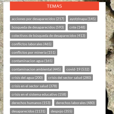
TEMAS
acciones por desaparecidos
(217)
ayotzinapa
(145)
búsqueda de desaparecidos
(593)
cnte
(148)
colectivos de búsqueda de desaparecidos
(413)
conflictos laborales
(465)
conflictos por mineria
(151)
contaminacion agua
(165)
contaminacion ambiental
(445)
covid-19
(532)
crisis del agua
(200)
crisis del sector salud
(280)
crisis en el sector salud
(378)
crisis en el sistema educativo
(158)
derechos humanos
(153)
derechos laborales
(480)
desaparecidos
(1131)
despojo
(355)