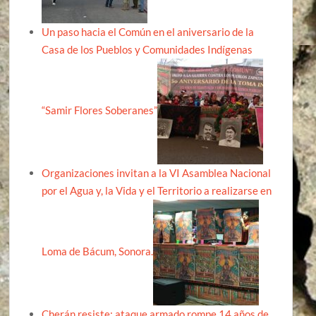
Un paso hacia el Común en el aniversario de la
Casa de los Pueblos y Comunidades Indígenas
“Samir Flores Soberanes”
Organizaciones invitan a la VI Asamblea Nacional
por el Agua y, la Vida y el Territorio a realizarse en
Loma de Bácum, Sonora.
Cherán resiste: ataque armado rompe 14 años de