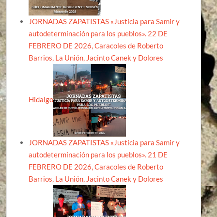
JORNADAS ZAPATISTAS «Justicia para Samir y
autodeterminación para los pueblos». 22 DE
FEBRERO DE 2026, Caracoles de Roberto
Barrios, La Unión, Jacinto Canek y Dolores
Hidalgo
JORNADAS ZAPATISTAS «Justicia para Samir y
autodeterminación para los pueblos». 21 DE
FEBRERO DE 2026, Caracoles de Roberto
Barrios, La Unión, Jacinto Canek y Dolores