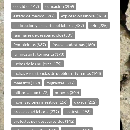
ecocidio
(147)
educacion
(209)
estado de mexico
(387)
explotacion laboral
(163)
explotación y precariedad laboral
(437)
ezln
(225)
familiares de desaparecidos
(503)
feminicidios
(837)
fosas clandestinas
(160)
la niñez en la tormenta
(193)
luchas de las mujeres
(179)
luchas y resistencias de pueblos originarios
(144)
maestros
(239)
migrantes
(312)
militarizacion
(272)
mineria
(340)
movilizaciones maestros
(156)
oaxaca
(282)
precariedad laboral
(272)
protesta
(198)
protestas por desaparecidos
(142)