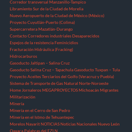
Corredor transversal Manzanillo-Tampico
Libramiento Sur de la Ciudad de Morelia
Nuevo Aeropuerto de la Ciudad de México (México)
Proyecto Cuyutlán-Puerto (Colima)
Supercarretera Mazatlán-Durango
Contacto
Corredores industriales
Desaparecidos
Espejos de la resistencia
Feminicidios
Fracturación Hidráulica (Fracking)
Hidrocarburos
Gasoducto Jaltipan – Salina Cruz
Gasoducto Salina Cruz – Tapachula
Gasoducto Tuxpan – Tula
Proyecto Aceites Terciarios del Golfo (Veracruz y Puebla)
Sistema de Transporte de Gas Natural Norte-Noroeste
Home
Jornaleros
MEGAPROYECTOS
Michoacán
Migrantes
Militarización
Minería
Minería en el Cerro de San Pedro
Minería en el Istmo de Tehuantepec
Morelos
Nayarit
NOTICIAS
Noticias Nacionales
Nuevo León
Oaxaca
Palabras del EZLN