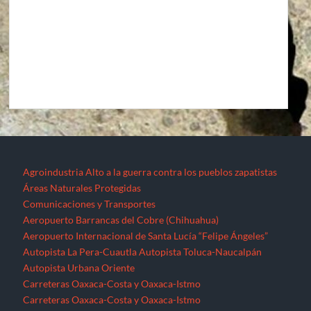
Agroindustria
Alto a la guerra contra los pueblos zapatistas
Áreas Naturales Protegidas
Comunicaciones y Transportes
Aeropuerto Barrancas del Cobre (Chihuahua)
Aeropuerto Internacional de Santa Lucía “Felipe Ángeles”
Autopista La Pera-Cuautla
Autopista Toluca-Naucalpán
Autopista Urbana Oriente
Carreteras Oaxaca-Costa y Oaxaca-Istmo
Carreteras Oaxaca-Costa y Oaxaca-Istmo