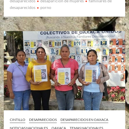
desaparecidos
desaparicion de mujeres
familiares de
desaparecidos
porno
CINTILLO
DESAPARECIDOS
DESAPARECIDOS EN OAXACA
NOTICIAS NACIONALES
OAXACA
TEMAS NACIONALES