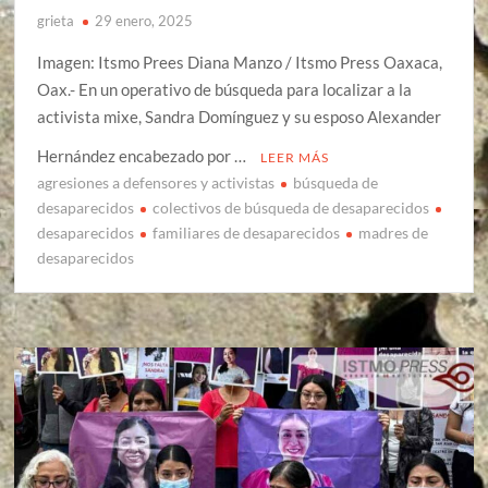
grieta
29 enero, 2025
Imagen: Itsmo Prees Diana Manzo / Itsmo Press Oaxaca,
Oax.- En un operativo de búsqueda para localizar a la
activista mixe, Sandra Domínguez y su esposo Alexander
Hernández encabezado por …
LEER MÁS
agresiones a defensores y activistas
búsqueda de
desaparecidos
colectivos de búsqueda de desaparecidos
desaparecidos
familiares de desaparecidos
madres de
desaparecidos