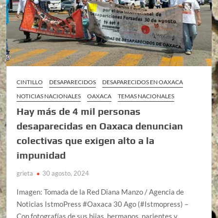
CINTILLO
DESAPARECIDOS
DESAPARECIDOS EN OAXACA
NOTICIAS NACIONALES
OAXACA
TEMAS NACIONALES
Hay más de 4 mil personas
desaparecidas en Oaxaca denuncian
colectivas que exigen alto a la
impunidad
grieta
30 agosto, 2024
Imagen: Tomada de la Red Diana Manzo / Agencia de
Noticias IstmoPress #Oaxaca 30 Ago (#Istmopress) –
Con fotografías de sus hijas, hermanos, parientes y