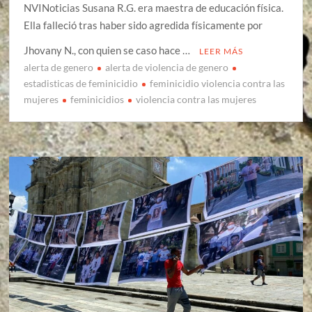
NVINoticias Susana R.G. era maestra de educación física.
Ella falleció tras haber sido agredida físicamente por
Jhovany N., con quien se caso hace …
LEER MÁS
alerta de genero
alerta de violencia de genero
estadisticas de feminicidio
feminicidio violencia contra las
mujeres
feminicidios
violencia contra las mujeres