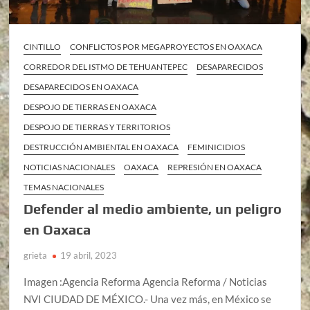
CINTILLO
CONFLICTOS POR MEGAPROYECTOS EN OAXACA
CORREDOR DEL ISTMO DE TEHUANTEPEC
DESAPARECIDOS
DESAPARECIDOS EN OAXACA
DESPOJO DE TIERRAS EN OAXACA
DESPOJO DE TIERRAS Y TERRITORIOS
DESTRUCCIÓN AMBIENTAL EN OAXACA
FEMINICIDIOS
NOTICIAS NACIONALES
OAXACA
REPRESIÓN EN OAXACA
TEMAS NACIONALES
Defender al medio ambiente, un peligro
en Oaxaca
grieta
19 abril, 2023
Imagen :Agencia Reforma Agencia Reforma / Noticias
NVI CIUDAD DE MÉXICO.- Una vez más, en México se