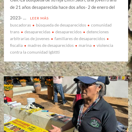
de 21 años desaparecida hace dos años- 2 de enero del
2023- …
LEER MÁS
buscadoras
búsqueda de desaparecidos
comunidad
trans
desaparecidas
desaparecidos
detenciones
arbitrarias de jovenes
familiares de desaparecidos
fiscalia
madres de desaparecidos
marina
violencia
contra la comunidad lgbttti