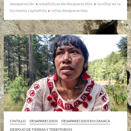
desaparecido
estadísticas de desaparecidos
la niñez en la
tormenta capitalista
niñas desaparecidas
CINTILLO
DESAPARECIDOS
DESAPARECIDOS EN OAXACA
DESPOJO DE TIERRAS Y TERRITORIOS