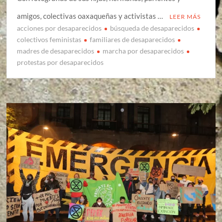
amigos, colectivas oaxaqueñas y activistas …
LEER MÁS
acciones por desaparecidos
búsqueda de desaparecidos
colectivos feministas
familiares de desaparecidos
madres de desaparecidos
marcha por desaparecidos
protestas por desaparecidos