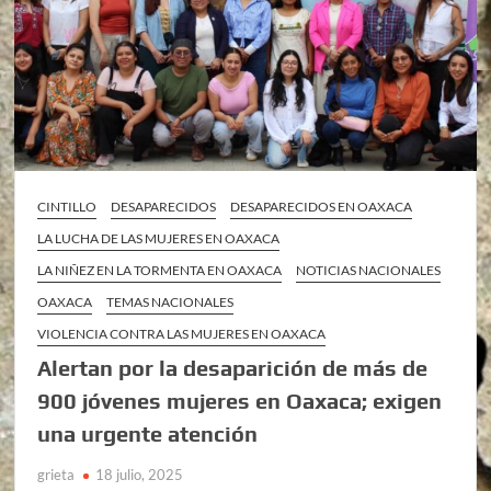
CINTILLO
DESAPARECIDOS
DESAPARECIDOS EN OAXACA
LA LUCHA DE LAS MUJERES EN OAXACA
LA NIÑEZ EN LA TORMENTA EN OAXACA
NOTICIAS NACIONALES
OAXACA
TEMAS NACIONALES
VIOLENCIA CONTRA LAS MUJERES EN OAXACA
Alertan por la desaparición de más de
900 jóvenes mujeres en Oaxaca; exigen
una urgente atención
grieta
18 julio, 2025