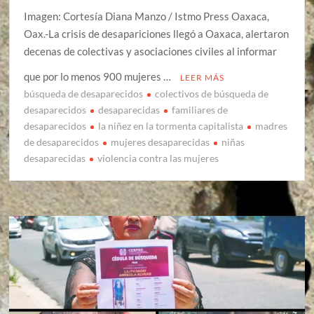
Imagen: Cortesía Diana Manzo / Istmo Press Oaxaca,
Oax.-La crisis de desapariciones llegó a Oaxaca, alertaron
decenas de colectivas y asociaciones civiles al informar
que por lo menos 900 mujeres …
LEER MÁS
búsqueda de desaparecidos
colectivos de búsqueda de
desaparecidos
desaparecidas
familiares de
desaparecidos
la niñez en la tormenta capitalista
madres
de desaparecidos
mujeres desaparecidas
niñas
desaparecidas
violencia contra las mujeres