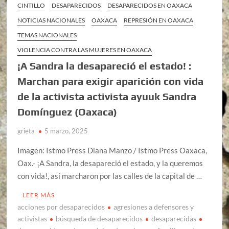
CINTILLO
DESAPARECIDOS
DESAPARECIDOS EN OAXACA
NOTICIAS NACIONALES
OAXACA
REPRESIÓN EN OAXACA
TEMAS NACIONALES
VIOLENCIA CONTRA LAS MUJERES EN OAXACA
¡A Sandra la desapareció el estado! :
Marchan para exigir aparición con vida
de la activista activista ayuuk Sandra
Domínguez (Oaxaca)
grieta
5 marzo, 2025
Imagen: Istmo Press Diana Manzo / Istmo Press Oaxaca,
Oax.- ¡A Sandra, la desapareció el estado, y la queremos
con vida!, así marcharon por las calles de la capital de …
LEER MÁS
acciones por desaparecidos
agresiones a defensores y
activistas
búsqueda de desaparecidos
desaparecidas