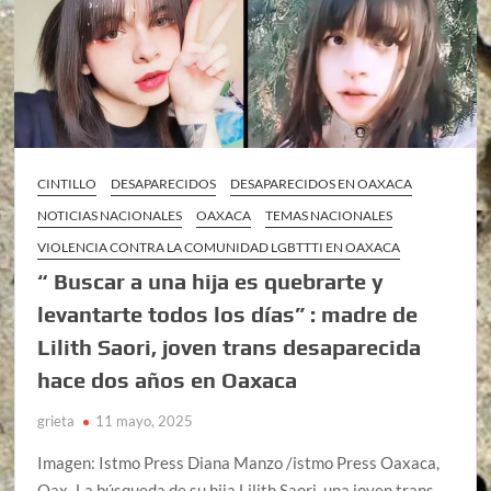
CINTILLO
DESAPARECIDOS
DESAPARECIDOS EN OAXACA
NOTICIAS NACIONALES
OAXACA
TEMAS NACIONALES
VIOLENCIA CONTRA LA COMUNIDAD LGBTTTI EN OAXACA
“ Buscar a una hija es quebrarte y
levantarte todos los días” : madre de
Lilith Saori, joven trans desaparecida
hace dos años en Oaxaca
grieta
11 mayo, 2025
Imagen: Istmo Press Diana Manzo /istmo Press Oaxaca,
Oax.-La búsqueda de su hija Lilith Saori, una joven trans