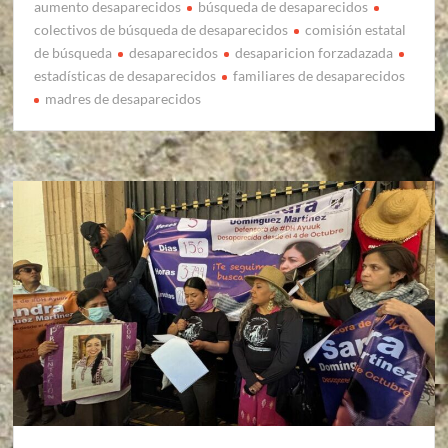
aumento desaparecidos
búsqueda de desaparecidos
colectivos de búsqueda de desaparecidos
comisión estatal
de búsqueda
desaparecidos
desaparicion forzadazada
estadísticas de desaparecidos
familiares de desaparecidos
madres de desaparecidos