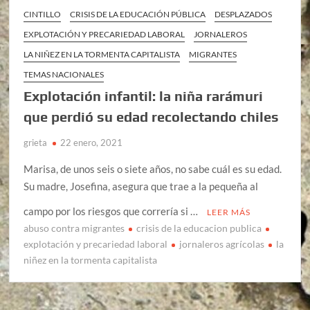
CINTILLO
CRISIS DE LA EDUCACIÓN PÚBLICA
DESPLAZADOS
EXPLOTACIÓN Y PRECARIEDAD LABORAL
JORNALEROS
LA NIÑEZ EN LA TORMENTA CAPITALISTA
MIGRANTES
TEMAS NACIONALES
Explotación infantil: la niña rarámuri
que perdió su edad recolectando chiles
grieta
22 enero, 2021
Marisa, de unos seis o siete años, no sabe cuál es su edad.
Su madre, Josefina, asegura que trae a la pequeña al
campo por los riesgos que correría si …
LEER MÁS
abuso contra migrantes
crisis de la educacion publica
explotación y precariedad laboral
jornaleros agrícolas
la
niñez en la tormenta capitalista