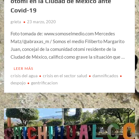
otomí en la Ciudad de México ante
Covid-19
grieta
23 marzo, 2020
Foto tomada de: www.somoselmedio.com Mercedes
Matz/@abraxas_m / Somos el medio Filiberto Margarito
Juan, concejal de la comunidad otomí residente de la
Ciudad de México, calificó como grave la situación que …
LEER MÁS
crisis del agua
crisis en el sector salud
damnificados
despojo
gentrificacion