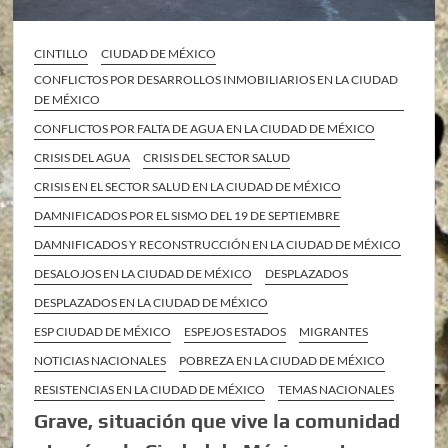
CINTILLO
CIUDAD DE MÉXICO
CONFLICTOS POR DESARROLLOS INMOBILIARIOS EN LA CIUDAD
DE MÉXICO
CONFLICTOS POR FALTA DE AGUA EN LA CIUDAD DE MÉXICO
CRISIS DEL AGUA
CRISIS DEL SECTOR SALUD
CRISIS EN EL SECTOR SALUD EN LA CIUDAD DE MÉXICO
DAMNIFICADOS POR EL SISMO DEL 19 DE SEPTIEMBRE
DAMNIFICADOS Y RECONSTRUCCIÓN EN LA CIUDAD DE MÉXICO
DESALOJOS EN LA CIUDAD DE MÉXICO
DESPLAZADOS
DESPLAZADOS EN LA CIUDAD DE MÉXICO
ESP CIUDAD DE MÉXICO
ESPEJOS ESTADOS
MIGRANTES
NOTICIAS NACIONALES
POBREZA EN LA CIUDAD DE MÉXICO
RESISTENCIAS EN LA CIUDAD DE MÉXICO
TEMAS NACIONALES
Grave, situación que vive la comunidad