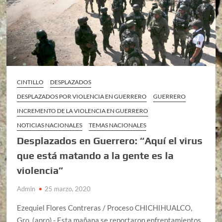
CINTILLO
DESPLAZADOS
DESPLAZADOS POR VIOLENCIA EN GUERRERO
GUERRERO
INCREMENTO DE LA VIOLENCIA EN GUERRERO
NOTICIAS NACIONALES
TEMAS NACIONALES
Desplazados en Guerrero: “Aquí el virus
que está matando a la gente es la
violencia”
Admin
25 marzo, 2020
Ezequiel Flores Contreras / Proceso CHICHIHUALCO,
Gro. (apro).- Esta mañana se reportaron enfrentamientos