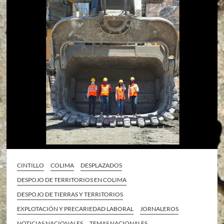
CINTILLO
COLIMA
DESPLAZADOS
DESPOJO DE TERRITORIOS EN COLIMA
DESPOJO DE TIERRAS Y TERRITORIOS
EXPLOTACIÓN Y PRECARIEDAD LABORAL
JORNALEROS
NOTICIAS NACIONALES
TEMAS NACIONALES