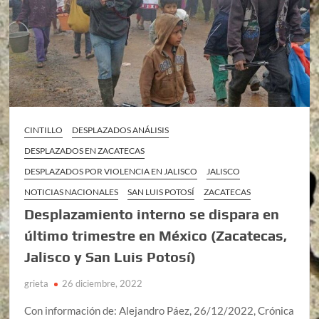
CINTILLO
DESPLAZADOS ANÁLISIS
DESPLAZADOS EN ZACATECAS
DESPLAZADOS POR VIOLENCIA EN JALISCO
JALISCO
NOTICIAS NACIONALES
SAN LUIS POTOSÍ
ZACATECAS
Desplazamiento interno se dispara en
último trimestre en México (Zacatecas,
Jalisco y San Luis Potosí)
grieta
26 diciembre, 2022
Con información de: Alejandro Páez, 26/12/2022, Crónica