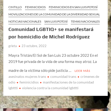
CINTILLO
FEMINICIDIOS
FEMINICIDIOS EN SAN LUIS POTOSÍ
MOVILIZACIONES DE LA COMUNIDAD DE LA DIVERSIDAD SEXUAL
NOTICIAS NACIONALES
SAN LUIS POTOSÍ
TEMAS NACIONALES
Comunidad LGBTIQ+ se manifestará
por homicidio de Michel Rodríguez
grieta
23 octubre, 2022
Mayra Tristán/El Sol de San Luis 23 octubre 2022 En el
2019 fue privada de la vida de una forma muy atroz. La
madre de la victima sólo pide justicia …
LEER MÁS
asesinatos mujeres trans
comunidad trans
crímenes de
odio
feminicidios
manifestaciones de la comunidad
lgbttti
violencia contra la comunidad lgbttti