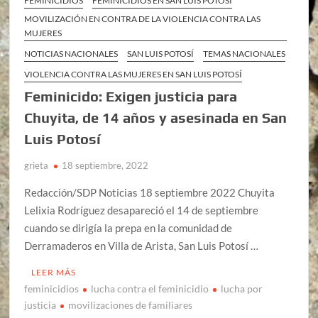
FEMINICIDIOS
FEMINICIDIOS EN SAN LUIS POTOSÍ
MOVILIZACIÓN EN CONTRA DE LA VIOLENCIA CONTRA LAS
MUJERES
NOTICIAS NACIONALES
SAN LUIS POTOSÍ
TEMAS NACIONALES
VIOLENCIA CONTRA LAS MUJERES EN SAN LUIS POTOSÍ
Feminicido: Exigen justicia para
Chuyita, de 14 años y asesinada en San
Luis Potosí
grieta
18 septiembre, 2022
Redacción/SDP Noticias 18 septiembre 2022 Chuyita
Lelixia Rodríguez desapareció el 14 de septiembre
cuando se dirigía la prepa en la comunidad de
Derramaderos en Villa de Arista, San Luis Potosí …
LEER MÁS
feminicidios
lucha contra el feminicidio
lucha por
justicia
movilizaciones de familiares