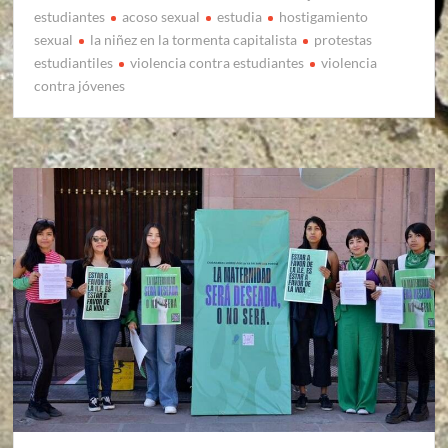
estudiantes
acoso sexual
estudia
hostigamiento
sexual
la niñez en la tormenta capitalista
protestas
estudiantiles
violencia contra estudiantes
violencia
contra jóvenes