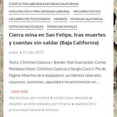
CONFLICTOS LABORALES EN BAJA CALIFORNIA
EXPLOTACIÓN Y PRECARIEDAD LABORAL
MEGAPROYECTOS
MEGAPROYECTOS ESTADOS
MINERÍA
MP BAJA CALIFORNIA
NOTICIAS NACIONALES
TEMAS NACIONALES
Cierra mina en San Felipe, tras muertes
y cuentas sin saldar (Baja California)
grieta
31 julio, 2023
Texto: Christian Galarza / Border Hub Ilustración: Carlos
Mendoza Fotos: Christian Galarza y Sergio Caro // Pie de
Página Muertes de trabajadores, accidentes laborales,
clausuras, sanciones, opacidad e inconsistencias en …
LEER MÁS
afectaciones por minería
condiciones laborales
despidos
enfermedades por mineria
explotación y
precariedad laboral
mineras