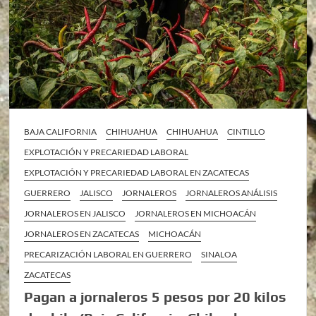
BAJA CALIFORNIA
CHIHUAHUA
CHIHUAHUA
CINTILLO
EXPLOTACIÓN Y PRECARIEDAD LABORAL
EXPLOTACIÓN Y PRECARIEDAD LABORAL EN ZACATECAS
GUERRERO
JALISCO
JORNALEROS
JORNALEROS ANÁLISIS
JORNALEROS EN JALISCO
JORNALEROS EN MICHOACÁN
JORNALEROS EN ZACATECAS
MICHOACÁN
PRECARIZACIÓN LABORAL EN GUERRERO
SINALOA
ZACATECAS
Pagan a jornaleros 5 pesos por 20 kilos