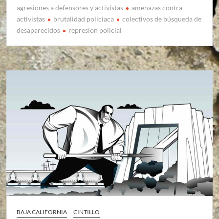
agresiones a defensores y activistas
amenazas contra
activistas
brutalidad policiaca
colectivos de búsqueda de
desaparecidos
represion policial
BAJA CALIFORNIA
CINTILLO