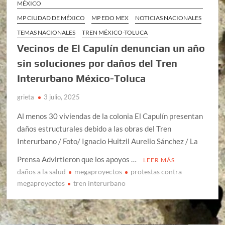
MÉXICO
MP CIUDAD DE MÉXICO
MP EDO MEX
NOTICIAS NACIONALES
TEMAS NACIONALES
TREN MÉXICO-TOLUCA
Vecinos de El Capulín denuncian un año
sin soluciones por daños del Tren
Interurbano México-Toluca
grieta
3 julio, 2025
Al menos 30 viviendas de la colonia El Capulín presentan
daños estructurales debido a las obras del Tren
Interurbano / Foto/ Ignacio Huitzil Aurelio Sánchez / La
Prensa Advirtieron que los apoyos …
LEER MÁS
daños a la salud
megaproyectos
protestas contra
megaproyectos
tren interurbano