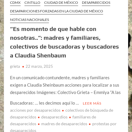
CDMX
CINTILLO
CIUDAD DE MÉXICO
DESAPARECIDOS
DESAPARICIONES FORZADAS EN LA CIUDAD DE MÉXICO
NOTICIAS NACIONALES
“Es momento de que hable con
nosotras..”: madres y familiares,
colectivos de buscadoras y buscadores
a Claudia Shenbaum
grieta
22 marzo, 2025
En un comunicado contundente, madres y familiares
exigen a Claudia Sheinbaum acciones para localizar a sus
desparecidos Imágenes: Colectivo Grieta – Emmlya “A las
Buscadoras: … les decimos aquí lo …
LEER MÁS
acciones por desaparecidos
colectivos de búsqueda de
desaparecidos
desaparecdios
familiares de
desaparecidos
madres de desaparecidos
protestas por
desaparecidos