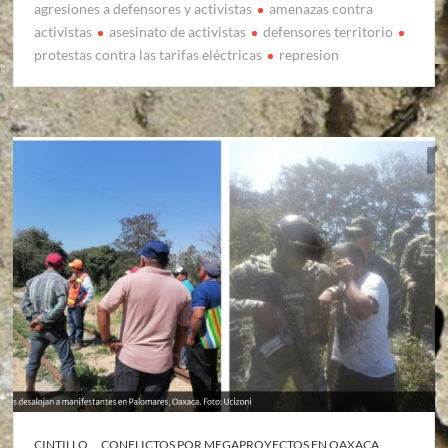
agresiones a defensores y activistas
amenazas contra
activistas
asesinato de activistas
defensores territorio
protestas contra las tarifas eléctricas
represion
CINTILLO
CONFLICTOS POR MEGAPROYECTOS EN OAXACA