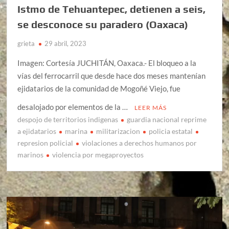
Istmo de Tehuantepec, detienen a seis,
se desconoce su paradero (Oaxaca)
grieta
29 abril, 2023
Imagen: Cortesía JUCHITÁN, Oaxaca.- El bloqueo a la
vías del ferrocarril que desde hace dos meses mantenían
ejidatarios de la comunidad de Mogoñé Viejo, fue
desalojado por elementos de la …
LEER MÁS
despojo de territorios indigenas
guardia nacional reprime
a ejidatarios
marina
militarizacion
policia estatal
represion policial
violaciones a derechos humanos por
marinos
violencia por megaproyectos