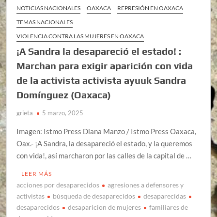
NOTICIAS NACIONALES
OAXACA
REPRESIÓN EN OAXACA
TEMAS NACIONALES
VIOLENCIA CONTRA LAS MUJERES EN OAXACA
¡A Sandra la desapareció el estado! :
Marchan para exigir aparición con vida
de la activista activista ayuuk Sandra
Domínguez (Oaxaca)
grieta
5 marzo, 2025
Imagen: Istmo Press Diana Manzo / Istmo Press Oaxaca,
Oax.- ¡A Sandra, la desapareció el estado, y la queremos
con vida!, así marcharon por las calles de la capital de …
LEER MÁS
acciones por desaparecidos
agresiones a defensores y
activistas
búsqueda de desaparecidos
desaparecidas
desaparecidos
desaparicion de mujeres
familiares de