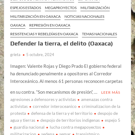
ESPEJOS ESTADOS
MEGAPROYECTOS
MILITARIZACIÓN
MILITARIZACIÓN EN OAXACA
NOTICIAS NACIONALES
OAXACA
REPRESIÓN EN OAXACA
RESISTENCIAS Y REBELDÍAS EN OAXACA
TEMAS NACIONALES
Defender la tierra, el delito (Oaxaca)
grieta
5 octubre, 2024
Imagen: Valente Rojas y Diego Prado El gobierno federal
ha denunciado penalmente a opositores al Corredor
Interoceánico. Al menos 61 personas reconocen carpetas
en su contra. “Son mecanismos de presión”, …
LEER MÁS
agresiones a defensores y activistas
amenazas contra
activistas
corredor interoceanico
criminalizacion de la
protesta
defensa de la tierra y el territorio
despojo de
agua y tierras
despojo de territorios indigenas
espejo 5
guardia nacional
lucha contra megapoyectos
militarizacion
sedena
semar
transistmico