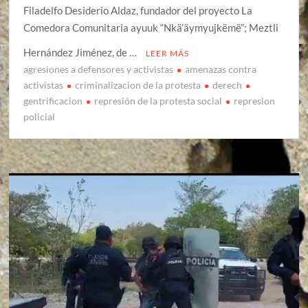
Filadelfo Desiderio Aldaz, fundador del proyecto La
Comedora Comunitaria ayuuk “Nkä’äymyujkëmë”; Meztli
Hernández Jiménez, de …
LEER MÁS
agresiones a defensores y activistas
amenazas contra
activistas
criminalizacion de la protesta
derech
gentrificacion
represión de la protesta social
represion
policial