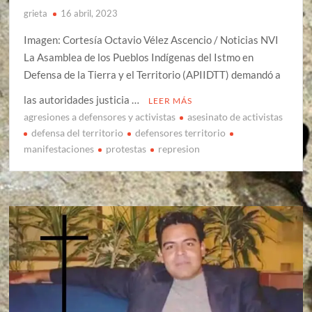
grieta
16 abril, 2023
Imagen: Cortesía Octavio Vélez Ascencio / Noticias NVI
La Asamblea de los Pueblos Indígenas del Istmo en
Defensa de la Tierra y el Territorio (APIIDTT) demandó a
las autoridades justicia …
LEER MÁS
agresiones a defensores y activistas
asesinato de activistas
defensa del territorio
defensores territorio
manifestaciones
protestas
represion