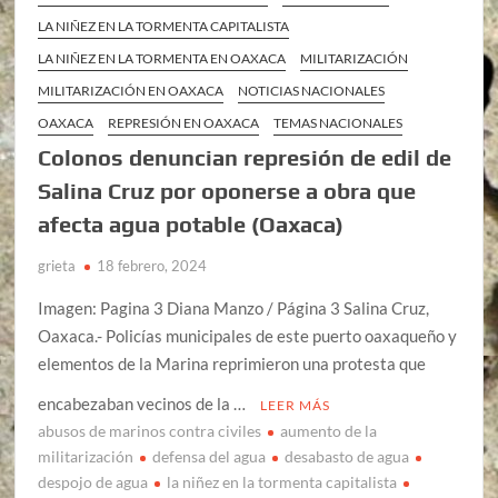
LA NIÑEZ EN LA TORMENTA CAPITALISTA
LA NIÑEZ EN LA TORMENTA EN OAXACA
MILITARIZACIÓN
MILITARIZACIÓN EN OAXACA
NOTICIAS NACIONALES
OAXACA
REPRESIÓN EN OAXACA
TEMAS NACIONALES
Colonos denuncian represión de edil de
Salina Cruz por oponerse a obra que
afecta agua potable (Oaxaca)
grieta
18 febrero, 2024
Imagen: Pagina 3 Diana Manzo / Página 3 Salina Cruz,
Oaxaca.- Policías municipales de este puerto oaxaqueño y
elementos de la Marina reprimieron una protesta que
encabezaban vecinos de la …
LEER MÁS
abusos de marinos contra civiles
aumento de la
militarización
defensa del agua
desabasto de agua
despojo de agua
la niñez en la tormenta capitalista