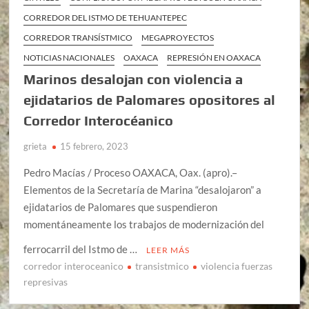
CORREDOR DEL ISTMO DE TEHUANTEPEC
CORREDOR TRANSÍSTMICO
MEGAPROYECTOS
NOTICIAS NACIONALES
OAXACA
REPRESIÓN EN OAXACA
Marinos desalojan con violencia a
ejidatarios de Palomares opositores al
Corredor Interocéanico
grieta
15 febrero, 2023
Pedro Macías / Proceso OAXACA, Oax. (apro).–
Elementos de la Secretaría de Marina “desalojaron” a
ejidatarios de Palomares que suspendieron
momentáneamente los trabajos de modernización del
ferrocarril del Istmo de …
LEER MÁS
corredor interoceanico
transistmico
violencia fuerzas
represivas