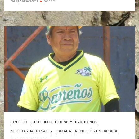
desaparecidos
porno
CINTILLO
DESPOJO DE TIERRAS Y TERRITORIOS
NOTICIAS NACIONALES
OAXACA
REPRESIÓN EN OAXACA