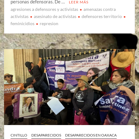
personas defensoras. De …
LEER MÁS
agresiones a defensores y activistas
amenazas contra
activistas
asesinato de activistas
defensores territorio
feminicidios
represion
CINTILLO
DESAPARECIDOS
DESAPARECIDOS EN OAXACA