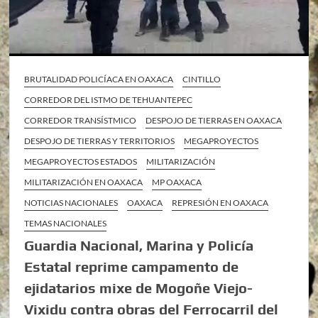
BRUTALIDAD POLICÍACA EN OAXACA
CINTILLO
CORREDOR DEL ISTMO DE TEHUANTEPEC
CORREDOR TRANSÍSTMICO
DESPOJO DE TIERRAS EN OAXACA
DESPOJO DE TIERRAS Y TERRITORIOS
MEGAPROYECTOS
MEGAPROYECTOS ESTADOS
MILITARIZACIÓN
MILITARIZACIÓN EN OAXACA
MP OAXACA
NOTICIAS NACIONALES
OAXACA
REPRESIÓN EN OAXACA
TEMAS NACIONALES
Guardia Nacional, Marina y Policía
Estatal reprime campamento de
ejidatarios mixe de Mogoñe Viejo-
Vixidu contra obras del Ferrocarril del