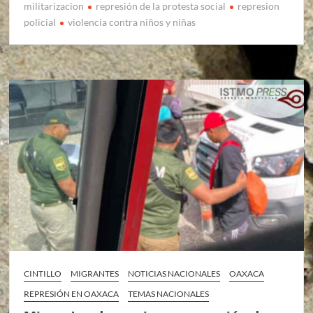
militarizacion
represión de la protesta social
represion
policial
violencia contra niños y niñas
CINTILLO
MIGRANTES
NOTICIAS NACIONALES
OAXACA
REPRESIÓN EN OAXACA
TEMAS NACIONALES