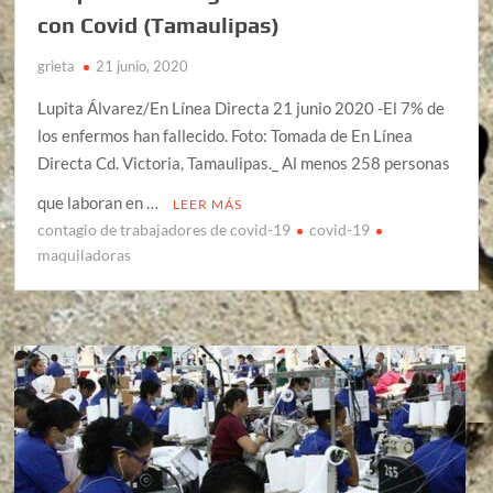
con Covid (Tamaulipas)
grieta
21 junio, 2020
Lupita Álvarez/En Línea Directa 21 junio 2020 -El 7% de
los enfermos han fallecido. Foto: Tomada de En Línea
Directa Cd. Victoria, Tamaulipas._ Al menos 258 personas
que laboran en …
LEER MÁS
contagio de trabajadores de covid-19
covid-19
maquiladoras