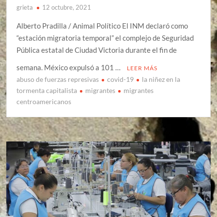
grieta
12 octubre, 2021
Alberto Pradilla / Animal Político El INM declaró como
“estación migratoria temporal” el complejo de Seguridad
Pública estatal de Ciudad Victoria durante el fin de
semana. México expulsó a 101 …
LEER MÁS
abuso de fuerzas represivas
covid-19
la niñez en la
tormenta capitalista
migrantes
migrantes
centroamericanos