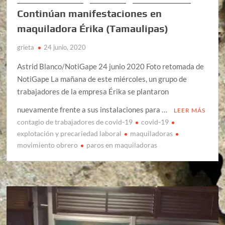
Continúan manifestaciones en
maquiladora Érika (Tamaulipas)
grieta
24 junio, 2020
Astrid Blanco/NotiGape 24 junio 2020 Foto retomada de
NotiGape La mañana de este miércoles, un grupo de
trabajadores de la empresa Érika se plantaron
nuevamente frente a sus instalaciones para …
LEER MÁS
contagio de trabajadores de covid-19
covid-19
explotación y precariedad laboral
maquiladoras
movimiento obrero
paros en maquiladoras