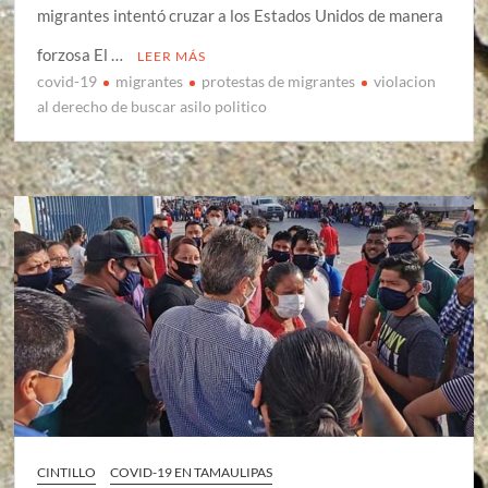
migrantes intentó cruzar a los Estados Unidos de manera
forzosa El …
LEER MÁS
covid-19
migrantes
protestas de migrantes
violacion
al derecho de buscar asilo politico
CINTILLO
COVID-19 EN TAMAULIPAS