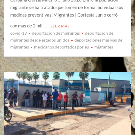
migrante se ha tratado que tomen de forma individual sus
medidas preventivas. Migrantes | Cortesía Junio cerró
con mas de 2 mil …
LEER MÁS
covid-19
deportacion de migrantes
deportacion de
migrantes desde estados unidos
deportaciones masivas de
migrantes
mexicanos deportados por eu
migrantes