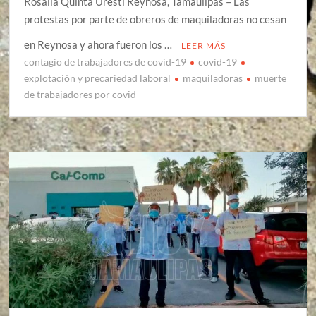
Rosalía Quintá Uresti Reynosa, Tamaulipas – Las
protestas por parte de obreros de maquiladoras no cesan
en Reynosa y ahora fueron los …
LEER MÁS
contagio de trabajadores de covid-19
covid-19
explotación y precariedad laboral
maquiladoras
muerte
de trabajadores por covid