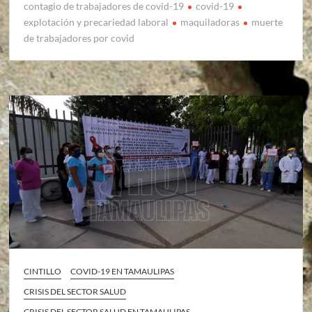
contagio de trabajadores de covid-19
covid-19
explotación y precariedad laboral
maquiladoras
muerte
de trabajadores por covid
CINTILLO
COVID-19 EN TAMAULIPAS
CRISIS DEL SECTOR SALUD
CRISIS DEL SECTOR SALUD EN TAMAULIPAS