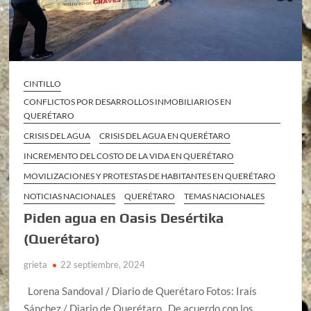
CINTILLO
CONFLICTOS POR DESARROLLOS INMOBILIARIOS EN
QUERÉTARO
CRISIS DEL AGUA
CRISIS DEL AGUA EN QUERÉTARO
INCREMENTO DEL COSTO DE LA VIDA EN QUERÉTARO
MOVILIZACIONES Y PROTESTAS DE HABITANTES EN QUERÉTARO
NOTICIAS NACIONALES
QUERÉTARO
TEMAS NACIONALES
Piden agua en Oasis Desértika
(Querétaro)
grieta
22 septiembre, 2024
Lorena Sandoval / Diario de Querétaro Fotos: Iraís
Sánchez / Diario de Querétaro De acuerdo con los