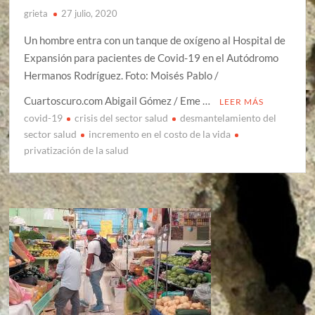
grieta
27 julio, 2020
Un hombre entra con un tanque de oxígeno al Hospital de
Expansión para pacientes de Covid-19 en el Autódromo
Hermanos Rodríguez. Foto: Moisés Pablo /
Cuartoscuro.com Abigail Gómez / Eme …
LEER MÁS
covid-19
crisis del sector salud
desmantelamiento del
sector salud
incremento en el costo de la vida
privatización de la salud