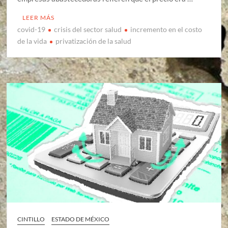
LEER MÁS
covid-19
crisis del sector salud
incremento en el costo
de la vida
privatización de la salud
CINTILLO
ESTADO DE MÉXICO