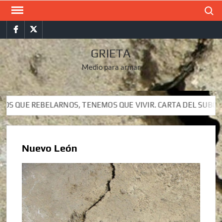
Saltar
Buscar
al
Facebook
Twitter
contenido
GRIETA
Medio para armar
BELARNOS, TENEMOS QUE VIVIR. CARTA DEL SUBCOMANDANTE 
BELARNOS, TENEMOS QUE VIVIR. CARTA DEL SUBCOMANDANTE 
Nuevo León