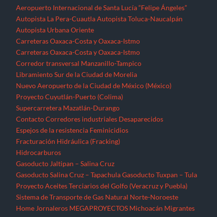
Aeropuerto Internacional de Santa Lucía “Felipe Ángeles”
Autopista La Pera-Cuautla
Autopista Toluca-Naucalpán
Autopista Urbana Oriente
Carreteras Oaxaca-Costa y Oaxaca-Istmo
Carreteras Oaxaca-Costa y Oaxaca-Istmo
Corredor transversal Manzanillo-Tampico
Libramiento Sur de la Ciudad de Morelia
Nuevo Aeropuerto de la Ciudad de México (México)
Proyecto Cuyutlán-Puerto (Colima)
Supercarretera Mazatlán-Durango
Contacto
Corredores industriales
Desaparecidos
Espejos de la resistencia
Feminicidios
Fracturación Hidráulica (Fracking)
Hidrocarburos
Gasoducto Jaltipan – Salina Cruz
Gasoducto Salina Cruz – Tapachula
Gasoducto Tuxpan – Tula
Proyecto Aceites Terciarios del Golfo (Veracruz y Puebla)
Sistema de Transporte de Gas Natural Norte-Noroeste
Home
Jornaleros
MEGAPROYECTOS
Michoacán
Migrantes