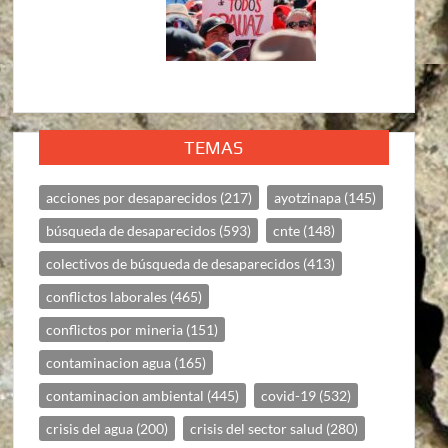
TEMAS
acciones por desaparecidos
(217)
ayotzinapa
(145)
búsqueda de desaparecidos
(593)
cnte
(148)
colectivos de búsqueda de desaparecidos
(413)
conflictos laborales
(465)
conflictos por mineria
(151)
contaminacion agua
(165)
contaminacion ambiental
(445)
covid-19
(532)
crisis del agua
(200)
crisis del sector salud
(280)