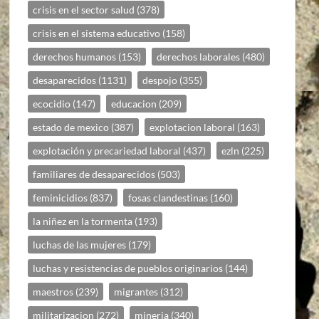
crisis en el sector salud
(378)
crisis en el sistema educativo
(158)
derechos humanos
(153)
derechos laborales
(480)
desaparecidos
(1131)
despojo
(355)
ecocidio
(147)
educacion
(209)
estado de mexico
(387)
explotacion laboral
(163)
explotación y precariedad laboral
(437)
ezln
(225)
familiares de desaparecidos
(503)
feminicidios
(837)
fosas clandestinas
(160)
la niñez en la tormenta
(193)
luchas de las mujeres
(179)
luchas y resistencias de pueblos originarios
(144)
maestros
(239)
migrantes
(312)
militarizacion
(272)
mineria
(340)