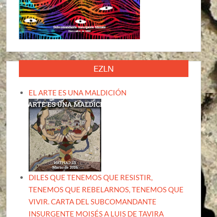
EZLN
EL ARTE ES UNA MALDICIÓN
DILES QUE TENEMOS QUE RESISTIR,
TENEMOS QUE REBELARNOS, TENEMOS QUE
VIVIR. CARTA DEL SUBCOMANDANTE
INSURGENTE MOISÉS A LUIS DE TAVIRA