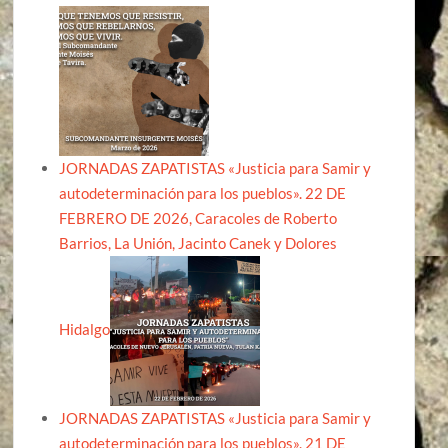
JORNADAS ZAPATISTAS «Justicia para Samir y
autodeterminación para los pueblos». 22 DE
FEBRERO DE 2026, Caracoles de Roberto
Barrios, La Unión, Jacinto Canek y Dolores
Hidalgo
JORNADAS ZAPATISTAS «Justicia para Samir y
autodeterminación para los pueblos». 21 DE