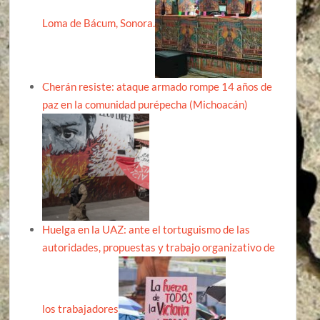
Loma de Bácum, Sonora.
Cherán resiste: ataque armado rompe 14 años de
paz en la comunidad purépecha (Michoacán)
Huelga en la UAZ: ante el tortuguismo de las
autoridades, propuestas y trabajo organizativo de
los trabajadores