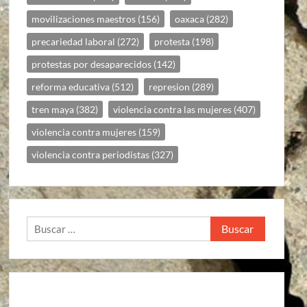
movilizaciones maestros
(156)
oaxaca
(282)
precariedad laboral
(272)
protesta
(198)
protestas por desaparecidos
(142)
reforma educativa
(512)
represion
(289)
tren maya
(382)
violencia contra las mujeres
(407)
violencia contra mujeres
(159)
violencia contra periodistas
(327)
Buscar: