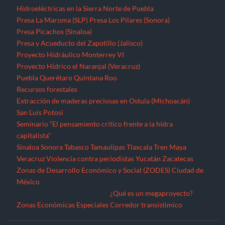
Hidroeléctricas en la Sierra Norte de Puebla
Presa La Maroma (SLP)
Presa Los Pilares (Sonora)
Presa Picachos (Sinaloa)
Presa y Acueducto del Zapotillo (Jalisco)
Proyecto Hidráulico Monterrey VI
Proyecto Hídrico el Naranjal (Veracruz)
Puebla
Querétaro
Quintana Roo
Recursos forestales
Extracción de maderas preciosas en Ostula (Michoacán)
San Luis Potosí
Seminario “El pensamiento crítico frente a la hidra
capitalista”
Sinaloa
Sonora
Tabasco
Tamaulipas
Tlaxcala
Tren Maya
Veracruz
Violencia contra periodistas
Yucatán
Zacatecas
Zonas de Desarrollo Económico y Social (ZODES) Ciudad de
México
¿Qué es un megaproyecto?
Zonas Económicas Especiales
Corredor transístimico