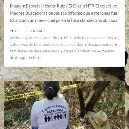
Imagen: Especial Héctor Ruiz / El Diario NTR El colectivo
Madres Buscadoras de Jalisco informó que este lunes fue
localizado un nuevo cuerpo en la fosa clandestina ubicada
en el …
LEER MÁS
acciones por desaparecidos
búsqueda de desaparecidos
colectivos de búsqueda de desaparecidos
desaparecidos
familiares de desaparecidos
fosas clandestinas
madres
de desaparecidos