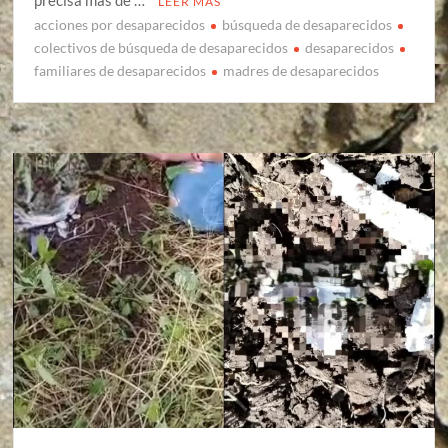
precisa más de …
LEER MÁS
acciones por desaparecidos
búsqueda de desaparecidos
colectivos de búsqueda de desaparecidos
desaparecidos
familiares de desaparecidos
madres de desaparecidos