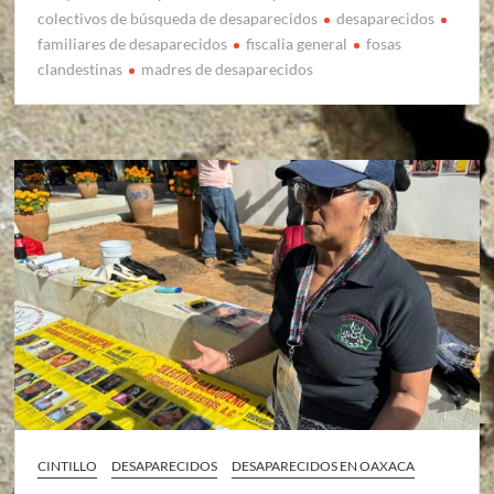
colectivos de búsqueda de desaparecidos
desaparecidos
familiares de desaparecidos
fiscalia general
fosas
clandestinas
madres de desaparecidos
CINTILLO
DESAPARECIDOS
DESAPARECIDOS EN OAXACA