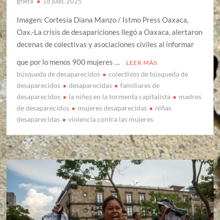
grieta
18 julio, 2025
Imagen: Cortesía Diana Manzo / Istmo Press Oaxaca,
Oax.-La crisis de desapariciones llegó a Oaxaca, alertaron
decenas de colectivas y asociaciones civiles al informar
que por lo menos 900 mujeres …
LEER MÁS
búsqueda de desaparecidos
colectivos de búsqueda de
desaparecidos
desaparecidas
familiares de
desaparecidos
la niñez en la tormenta capitalista
madres
de desaparecidos
mujeres desaparecidas
niñas
desaparecidas
violencia contra las mujeres