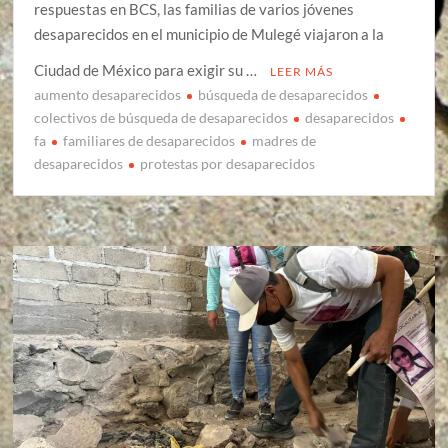
respuestas en BCS, las familias de varios jóvenes
desaparecidos en el municipio de Mulegé viajaron a la
Ciudad de México para exigir su …
LEER MÁS
aumento desaparecidos
búsqueda de desaparecidos
colectivos de búsqueda de desaparecidos
desaparecidos
fa
familiares de desaparecidos
madres de
desaparecidos
protestas por desaparecidos