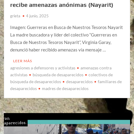
recibe amenazas anónimas (Nayarit)
grieta
4 junio, 2025
Imagen: Guerreras en Busca de Nuestros Tesoros Nayarit
La madre buscadora y líder del colectivo “Guerreras en
Busca de Nuestros Tesoros Nayarit”, Virginia Garay,
denunció haber recibido amenazas vía mensaje …
LEER MÁS
agresiones a defensores y activistas
amenazas contra
activistas
búsqueda de desaparecidos
colectivos de
búsqueda de desaparecidos
desaparecidos
familiares de
desaparecidos
madres de desaparecidos