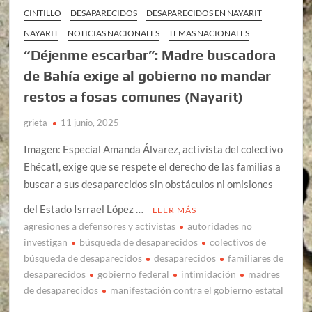
CINTILLO
DESAPARECIDOS
DESAPARECIDOS EN NAYARIT
NAYARIT
NOTICIAS NACIONALES
TEMAS NACIONALES
“Déjenme escarbar”: Madre buscadora
de Bahía exige al gobierno no mandar
restos a fosas comunes (Nayarit)
grieta
11 junio, 2025
Imagen: Especial Amanda Álvarez, activista del colectivo
Ehécatl, exige que se respete el derecho de las familias a
buscar a sus desaparecidos sin obstáculos ni omisiones
del Estado Isrrael López …
LEER MÁS
agresiones a defensores y activistas
autoridades no
investigan
búsqueda de desaparecidos
colectivos de
búsqueda de desaparecidos
desaparecidos
familiares de
desaparecidos
gobierno federal
intimidación
madres
de desaparecidos
manifestación contra el gobierno estatal