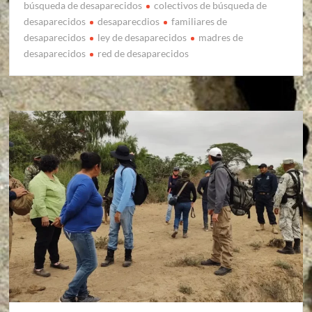
búsqueda de desaparecidos
colectivos de búsqueda de
desaparecidos
desaparecdios
familiares de
desaparecidos
ley de desaparecidos
madres de
desaparecidos
red de desaparecidos