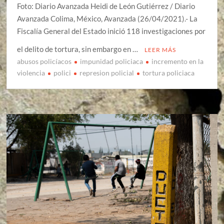
Foto: Diario Avanzada Heidi de León Gutiérrez / Diario
Avanzada Colima, México, Avanzada (26/04/2021).- La
Fiscalía General del Estado inició 118 investigaciones por
el delito de tortura, sin embargo en …
LEER MÁS
abusos policíacos
impunidad policiaca
incremento en la
violencia
polici
represion policial
tortura policiaca