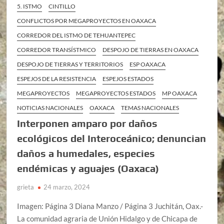
5. ISTMO
CINTILLO
CONFLICTOS POR MEGAPROYECTOS EN OAXACA
CORREDOR DEL ISTMO DE TEHUANTEPEC
CORREDOR TRANSÍSTMICO
DESPOJO DE TIERRAS EN OAXACA
DESPOJO DE TIERRAS Y TERRITORIOS
ESP OAXACA
ESPEJOS DE LA RESISTENCIA
ESPEJOS ESTADOS
MEGAPROYECTOS
MEGAPROYECTOS ESTADOS
MP OAXACA
NOTICIAS NACIONALES
OAXACA
TEMAS NACIONALES
Interponen amparo por daños
ecológicos del Interoceánico; denuncian
daños a humedales, especies
endémicas y aguajes (Oaxaca)
grieta
24 marzo, 2024
Imagen: Página 3 Diana Manzo / Página 3 Juchitán, Oax.-
La comunidad agraria de Unión Hidalgo y de Chicapa de