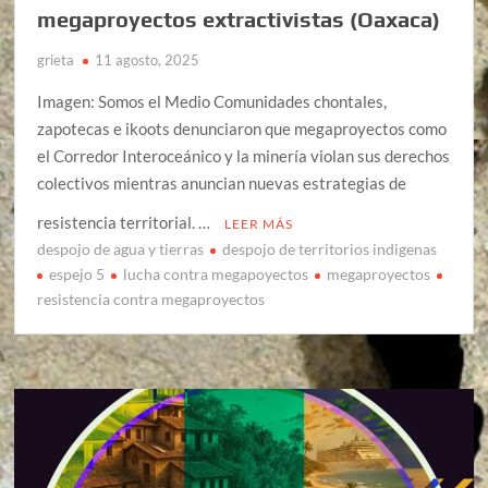
megaproyectos extractivistas (Oaxaca)
grieta
11 agosto, 2025
Imagen: Somos el Medio Comunidades chontales,
zapotecas e ikoots denunciaron que megaproyectos como
el Corredor Interoceánico y la minería violan sus derechos
colectivos mientras anuncian nuevas estrategias de
resistencia territorial. …
LEER MÁS
despojo de agua y tierras
despojo de territorios indigenas
espejo 5
lucha contra megapoyectos
megaproyectos
resistencia contra megaproyectos