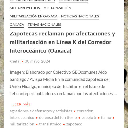
MEGAPROYECTOS
MILITARIZACIÓN
MILITARIZACIÓN EN OAXACA
NOTICIAS NACIONALES
OAXACA
TEMAS NACIONALES
Zapotecas reclaman por afectaciones y
militarización en Línea K del Corredor
Interoceánico (Oaxaca)
grieta
30 mayo, 2024
Imagen: Elaborado por Colectivo GEOcomunes Aldo
Santiago / Avispa Midia En la comunidad zapoteca de
Unión Hidalgo, municipio de Juchitán en el Istmo de
Tehuantepec, pobladores reclaman por las afectaciones …
LEER MÁS
agresiones a defensores y activistas
corredor
interoceanico
defensa del territorio
espejo 5
itsmo
militarizacion
transistmico
zapoteco