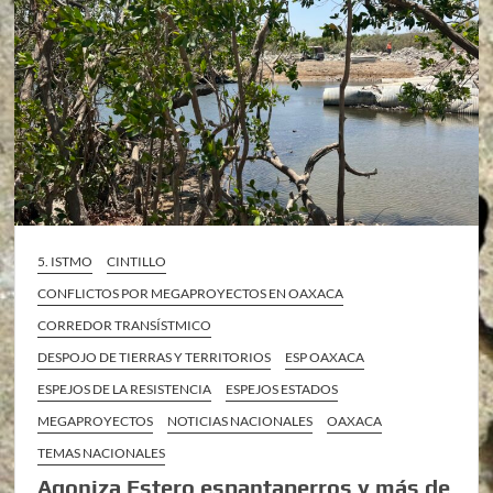
5. ISTMO
CINTILLO
CONFLICTOS POR MEGAPROYECTOS EN OAXACA
CORREDOR TRANSÍSTMICO
DESPOJO DE TIERRAS Y TERRITORIOS
ESP OAXACA
ESPEJOS DE LA RESISTENCIA
ESPEJOS ESTADOS
MEGAPROYECTOS
NOTICIAS NACIONALES
OAXACA
TEMAS NACIONALES
Agoniza Estero espantaperros y más de