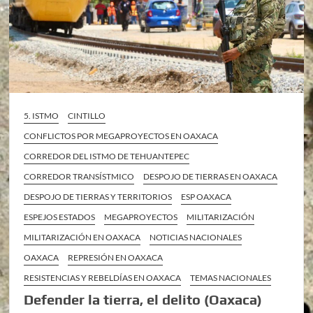
5. ISTMO
CINTILLO
CONFLICTOS POR MEGAPROYECTOS EN OAXACA
CORREDOR DEL ISTMO DE TEHUANTEPEC
CORREDOR TRANSÍSTMICO
DESPOJO DE TIERRAS EN OAXACA
DESPOJO DE TIERRAS Y TERRITORIOS
ESP OAXACA
ESPEJOS ESTADOS
MEGAPROYECTOS
MILITARIZACIÓN
MILITARIZACIÓN EN OAXACA
NOTICIAS NACIONALES
OAXACA
REPRESIÓN EN OAXACA
RESISTENCIAS Y REBELDÍAS EN OAXACA
TEMAS NACIONALES
Defender la tierra, el delito (Oaxaca)