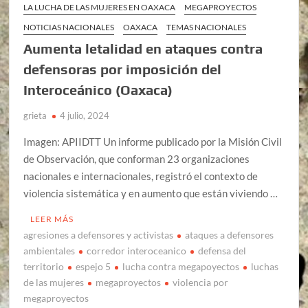
LA LUCHA DE LAS MUJERES EN OAXACA
MEGAPROYECTOS
NOTICIAS NACIONALES
OAXACA
TEMAS NACIONALES
Aumenta letalidad en ataques contra
defensoras por imposición del
Interoceánico (Oaxaca)
grieta
4 julio, 2024
Imagen: APIIDTT Un informe publicado por la Misión Civil
de Observación, que conforman 23 organizaciones
nacionales e internacionales, registró el contexto de
violencia sistemática y en aumento que están viviendo …
LEER MÁS
agresiones a defensores y activistas
ataques a defensores
ambientales
corredor interoceanico
defensa del
territorio
espejo 5
lucha contra megapoyectos
luchas
de las mujeres
megaproyectos
violencia por
megaproyectos