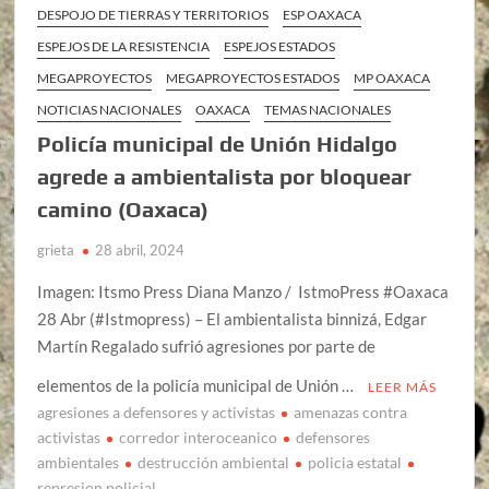
DESPOJO DE TIERRAS Y TERRITORIOS
ESP OAXACA
ESPEJOS DE LA RESISTENCIA
ESPEJOS ESTADOS
MEGAPROYECTOS
MEGAPROYECTOS ESTADOS
MP OAXACA
NOTICIAS NACIONALES
OAXACA
TEMAS NACIONALES
Policía municipal de Unión Hidalgo
agrede a ambientalista por bloquear
camino (Oaxaca)
grieta
28 abril, 2024
Imagen: Itsmo Press Diana Manzo / IstmoPress #Oaxaca
28 Abr (#Istmopress) – El ambientalista binnizá, Edgar
Martín Regalado sufrió agresiones por parte de
elementos de la policía municipal de Unión …
LEER MÁS
agresiones a defensores y activistas
amenazas contra
activistas
corredor interoceanico
defensores
ambientales
destrucción ambiental
policia estatal
represion policial