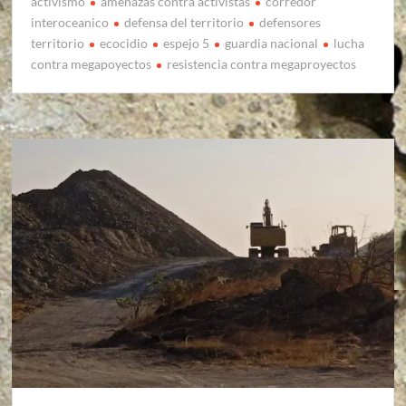
activismo
amenazas contra activistas
corredor
interoceanico
defensa del territorio
defensores
territorio
ecocidio
espejo 5
guardia nacional
lucha
contra megapoyectos
resistencia contra megaproyectos