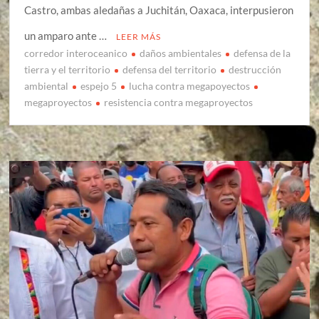
Castro, ambas aledañas a Juchitán, Oaxaca, interpusieron
un amparo ante …
LEER MÁS
corredor interoceanico
daños ambientales
defensa de la
tierra y el territorio
defensa del territorio
destrucción
ambiental
espejo 5
lucha contra megapoyectos
megaproyectos
resistencia contra megaproyectos