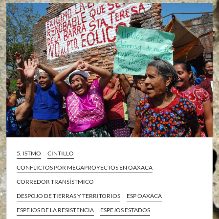
5. ISTMO
CINTILLO
CONFLICTOS POR MEGAPROYECTOS EN OAXACA
CORREDOR TRANSÍSTMICO
DESPOJO DE TIERRAS Y TERRITORIOS
ESP OAXACA
ESPEJOS DE LA RESISTENCIA
ESPEJOS ESTADOS