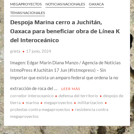
MEGAPROYECTOS
NOTICIAS NACIONALES
OAXACA
TEMAS NACIONALES
Despoja Marina cerro a Juchitán,
Oaxaca para beneficiar obra de Línea K
del Interoceánico
grieta
17 junio, 2024
Imagen: Edgar Marín Diana Manzo / Agencia de Noticias
IstmoPress #Juchitán 17 Jun (#Istmopress) – Sin
importar que exista un amparo federal que ordena la no
extracción de roca del …
LEER MÁS
corredor interoceanico
defensa del territorio
despojo de
tierra
marina
megaproyectos
militarizacion
protestas contra megaproyectos
resistencia contra
megaproyectos