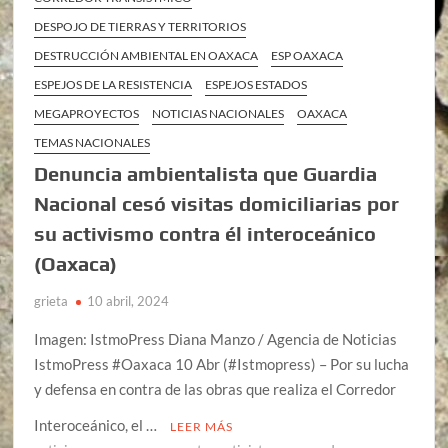
DESPOJO DE TIERRAS Y TERRITORIOS
DESTRUCCIÓN AMBIENTAL EN OAXACA
ESP OAXACA
ESPEJOS DE LA RESISTENCIA
ESPEJOS ESTADOS
MEGAPROYECTOS
NOTICIAS NACIONALES
OAXACA
TEMAS NACIONALES
Denuncia ambientalista que Guardia
Nacional cesó visitas domiciliarias por
su activismo contra él interoceánico
(Oaxaca)
grieta
10 abril, 2024
Imagen: IstmoPress Diana Manzo / Agencia de Noticias
IstmoPress #Oaxaca 10 Abr (#Istmopress) – Por su lucha
y defensa en contra de las obras que realiza el Corredor
Interoceánico, el …
LEER MÁS