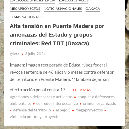
ESPEJOS DE LA RESISTENCIA
ESPEJOS ESTADOS
MEGAPROYECTOS
NOTICIAS NACIONALES
OAXACA
TEMAS NACIONALES
Alta tensión en Puente Madera por
amenazas del Estado y grupos
criminales: Red TDT (Oaxaca)
grieta
3 julio, 2024
Imagen: Imagen recuperada de Educa. *Juez federal
revoca sentencia de 46 años y 6 meses contra defensor
del territorio en Puente Madera. **También dejan sin
efecto acción penal contra 17 …
LEER MÁS
agresiones a defensores y activistas
ataques a defensores
ambientales
corredor interoceanico
crimen organizado
defensa del territorio
espejo 5
megaproyectos
violencia por megaproyectos