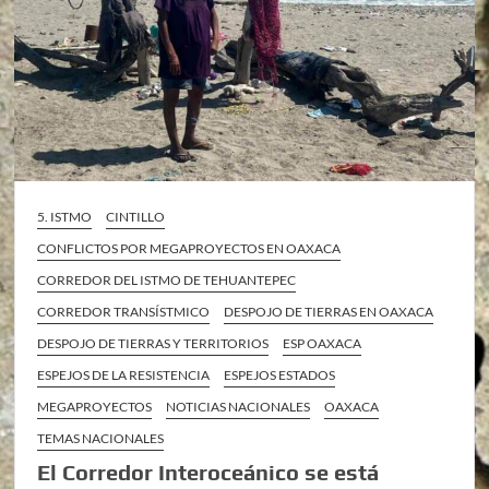
5. ISTMO
CINTILLO
CONFLICTOS POR MEGAPROYECTOS EN OAXACA
CORREDOR DEL ISTMO DE TEHUANTEPEC
CORREDOR TRANSÍSTMICO
DESPOJO DE TIERRAS EN OAXACA
DESPOJO DE TIERRAS Y TERRITORIOS
ESP OAXACA
ESPEJOS DE LA RESISTENCIA
ESPEJOS ESTADOS
MEGAPROYECTOS
NOTICIAS NACIONALES
OAXACA
TEMAS NACIONALES
El Corredor Interoceánico se está