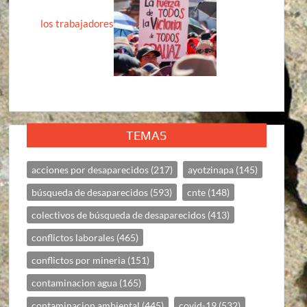
los trabajadores
TEMAS
acciones por desaparecidos
(217)
ayotzinapa
(145)
búsqueda de desaparecidos
(593)
cnte
(148)
colectivos de búsqueda de desaparecidos
(413)
conflictos laborales
(465)
conflictos por mineria
(151)
contaminacion agua
(165)
contaminacion ambiental
(445)
covid-19
(532)