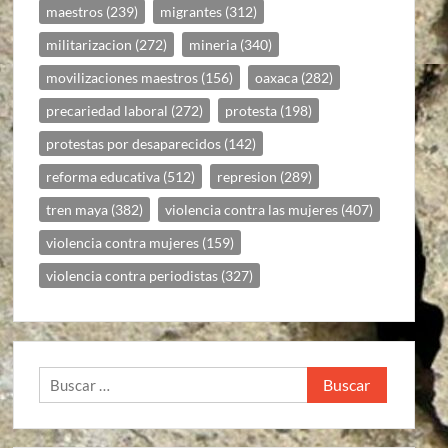
maestros
(239)
migrantes
(312)
militarizacion
(272)
mineria
(340)
movilizaciones maestros
(156)
oaxaca
(282)
precariedad laboral
(272)
protesta
(198)
protestas por desaparecidos
(142)
reforma educativa
(512)
represion
(289)
tren maya
(382)
violencia contra las mujeres
(407)
violencia contra mujeres
(159)
violencia contra periodistas
(327)
Buscar: