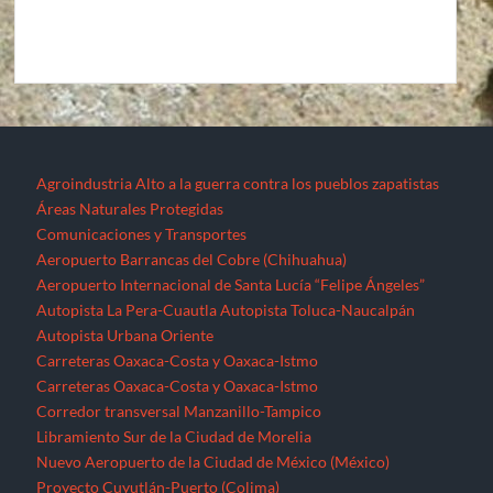
Agroindustria
Alto a la guerra contra los pueblos zapatistas
Áreas Naturales Protegidas
Comunicaciones y Transportes
Aeropuerto Barrancas del Cobre (Chihuahua)
Aeropuerto Internacional de Santa Lucía “Felipe Ángeles”
Autopista La Pera-Cuautla
Autopista Toluca-Naucalpán
Autopista Urbana Oriente
Carreteras Oaxaca-Costa y Oaxaca-Istmo
Carreteras Oaxaca-Costa y Oaxaca-Istmo
Corredor transversal Manzanillo-Tampico
Libramiento Sur de la Ciudad de Morelia
Nuevo Aeropuerto de la Ciudad de México (México)
Proyecto Cuyutlán-Puerto (Colima)