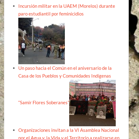
Incursión militar en la UAEM (Morelos) durante
paro estudiantil por feminicidios
Un paso hacia el Común en el aniversario de la
Casa de los Pueblos y Comunidades Indígenas
“Samir Flores Soberanes”
Organizaciones invitan a la VI Asamblea Nacional
por el Agua y, la Vida y el Territorio a realizarse en