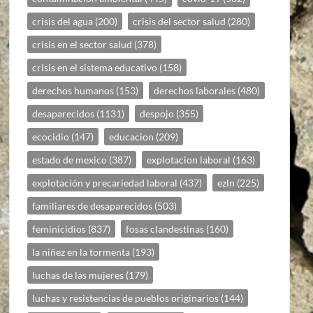
crisis del agua
(200)
crisis del sector salud
(280)
crisis en el sector salud
(378)
crisis en el sistema educativo
(158)
derechos humanos
(153)
derechos laborales
(480)
desaparecidos
(1131)
despojo
(355)
ecocidio
(147)
educacion
(209)
estado de mexico
(387)
explotacion laboral
(163)
explotación y precariedad laboral
(437)
ezln
(225)
familiares de desaparecidos
(503)
feminicidios
(837)
fosas clandestinas
(160)
la niñez en la tormenta
(193)
luchas de las mujeres
(179)
luchas y resistencias de pueblos originarios
(144)