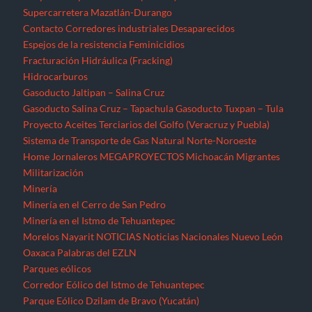
Supercarretera Mazatlán-Durango
Contacto
Corredores industriales
Desaparecidos
Espejos de la resistencia
Feminicidios
Fracturación Hidráulica (Fracking)
Hidrocarburos
Gasoducto Jaltipan – Salina Cruz
Gasoducto Salina Cruz – Tapachula
Gasoducto Tuxpan – Tula
Proyecto Aceites Terciarios del Golfo (Veracruz y Puebla)
Sistema de Transporte de Gas Natural Norte-Noroeste
Home
Jornaleros
MEGAPROYECTOS
Michoacán
Migrantes
Militarización
Minería
Minería en el Cerro de San Pedro
Minería en el Istmo de Tehuantepec
Morelos
Nayarit
NOTICIAS
Noticias Nacionales
Nuevo León
Oaxaca
Palabras del EZLN
Parques eólicos
Corredor Eólico del Istmo de Tehuantepec
Parque Eólico Dzilam de Bravo (Yucatán)