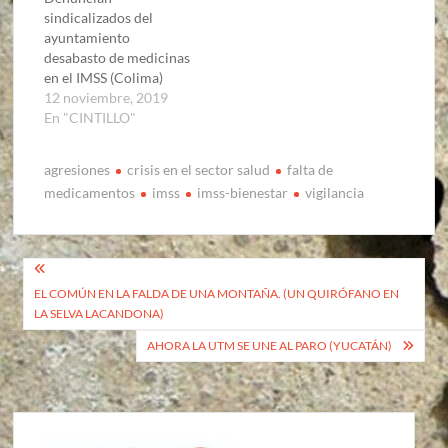
sindicalizados del
ayuntamiento
desabasto de medicinas
en el IMSS (Colima)
12 noviembre, 2019
En "CINTILLO"
agresiones
crisis en el sector salud
falta de
medicamentos
imss
imss-bienestar
vigilancia
Navegación
EL COMÚN EN LA FALDA DE UNA MONTAÑA. (UN QUIRÓFANO EN
de
LA SELVA LACANDONA)
entradas
AHORA LA UTM SE UNE AL PARO (YUCATÁN)