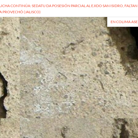
LUCHA CONTINÚA: SEDATU DA POSESIÓN PARCIAL AL EJIDO SAN ISIDRO, FALTA
A PROVECHÓ (JALISCO)
radas
EN COLIMA ASE