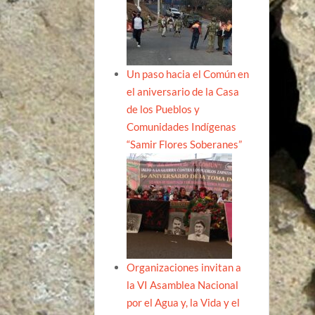
Un paso hacia el Común en
el aniversario de la Casa
de los Pueblos y
Comunidades Indígenas
“Samir Flores Soberanes”
Organizaciones invitan a
la VI Asamblea Nacional
por el Agua y, la Vida y el