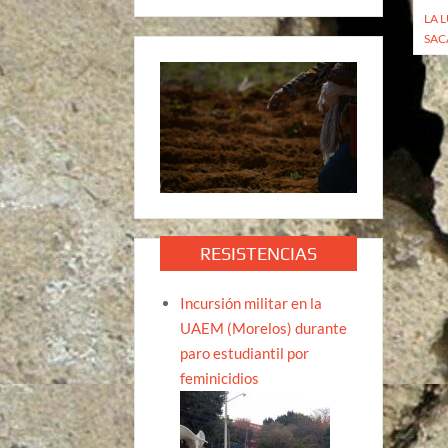
LA 
de
SAC
ent
RESISTENCIAS
Incursión militar en la
UAEM (Morelos) durante
paro estudiantil por
feminicidios