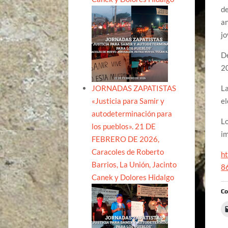
de
an
jo
De
20
JORNADAS ZAPATISTAS
La
«Justicia para Samir y
el
autodeterminación para
Lo
los pueblos». 21 DE
i
FEBRERO DE 2026,
Caracoles de Roberto
ht
Barrios, La Unión, Jacinto
8
Canek y Dolores Hidalgo
Co