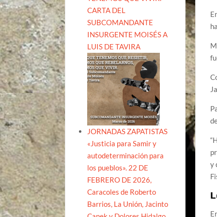
CARTA DEL
En
SUBCOMANDANTE
ha
INSURGENTE MOISÉS A
Mi
LUIS DE TAVIRA
fu
Co
Ja
Pa
d
JORNADAS ZAPATISTAS
“H
«Justicia para Samir y
pr
autodeterminación para
y 
los pueblos». 22 DE
Fi
FEBRERO DE 2026,
Caracoles de Roberto
L
Barrios, La Unión, Jacinto
En
Canek y Dolores Hidalgo