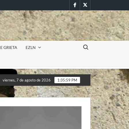
Facebook
Twitter
Buscar:
E GRIETA
EZLN
ncursión militar en la UAEM (Morelos) durante paro estudiantil po
viernes, 7 de agosto de 2026
1:36:01 PM
ncursión militar en la UAEM (Morelos) durante paro estudiantil po