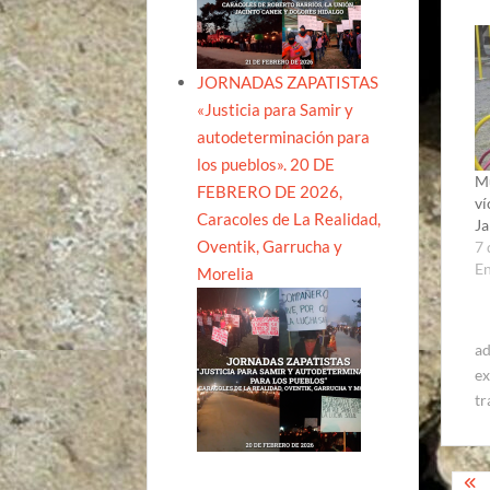
JORNADAS ZAPATISTAS
«Justicia para Samir y
autodeterminación para
los pueblos». 20 DE
Mu
FEBRERO DE 2026,
ví
Caracoles de La Realidad,
Ja
Oventik, Garrucha y
7 
E
Morelia
ad
ex
tr
Na