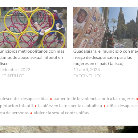
nicipios metropolitanos con más
Guadalajara, el municipio con ma
ctimas de abuso sexual infantil en
riesgo de desaparición para las
lisco
mujeres en el país (Jalisco)
diciembre, 2022
11 abril, 2023
n "CINTILLO"
En "CINTILLO"
olescentes desaparecidas
aumento de la violencia contra las mujeres
plotacion infantil
la niñez en la tormenta capitalista
niñas desaparec
ata de personas
violencia sexual contra niñas
vegación