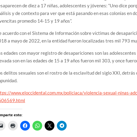
saparecen de diez a 17 niñas, adolescentes y jóvenes: “Uno dice por
álisis y de contexto para ver que está pasando en esas colonias en 
vencitas promedio 14-15 y 19 años”.
 acuerdo con el Sistema de Información sobre víctimas de desaparici
18 a mayo de 2022, en la entidad fueron localizadas tres mil 793 muj
s edades con mayor registro de desapariciones son las adolescentes 
evada son en las edades de 15 a 19 años fueron mil 303, y once fueron
s delitos sexuales son el rostro de la esclavitud del siglo XXI, detrás
mpunidad.
tps://www.eloccidental.com.mx/policiaca/violencia-sexual-ninas-ad
606569.html
mparte esto: