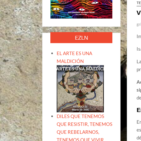
T
V
gr
I
EZLN
Is
EL ARTE ES UNA
MALDICIÓN
La
pr
Ac
si
de
E
DILES QUE TENEMOS
En
QUE RESISTIR, TENEMOS
es
QUE REBELARNOS,
dé
TENEMOS QUE VIVIR.