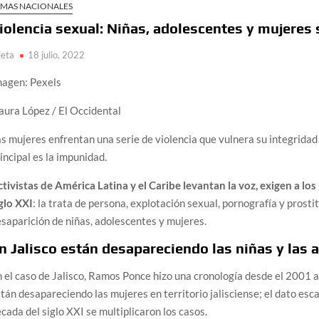
EMAS NACIONALES
iolencia sexual: Niñas, adolescentes y mujeres 
ieta
18 julio, 2022
magen: Pexels
aura López / El Occidental
s mujeres enfrentan una serie de violencia que vulnera su integridad 
incipal es la impunidad.
tivistas de América Latina y el Caribe levantan la voz, exigen a los 
glo XXI
: la trata de persona, explotación sexual, pornografía y prostit
saparición de niñas, adolescentes y mujeres.
n Jalisco están desapareciendo las niñas y las 
 el caso de Jalisco, Ramos Ponce hizo una cronología desde el 2001
tán desapareciendo las mujeres en territorio jalisciense; el dato esca
cada del siglo XXI se multiplicaron los casos.