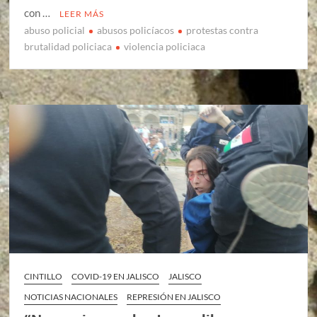
con …
LEER MÁS
abuso policial
abusos policíacos
protestas contra
brutalidad policiaca
violencia policiaca
CINTILLO
COVID-19 EN JALISCO
JALISCO
NOTICIAS NACIONALES
REPRESIÓN EN JALISCO