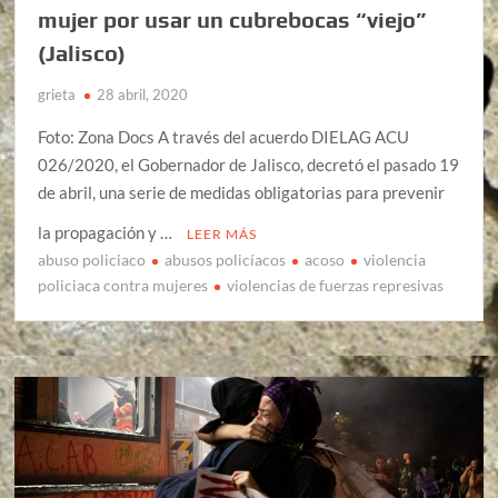
mujer por usar un cubrebocas “viejo”
(Jalisco)
grieta
28 abril, 2020
Foto: Zona Docs A través del acuerdo DIELAG ACU
026/2020, el Gobernador de Jalisco, decretó el pasado 19
de abril, una serie de medidas obligatorias para prevenir
la propagación y …
LEER MÁS
abuso policiaco
abusos policíacos
acoso
violencia
policiaca contra mujeres
violencias de fuerzas represivas