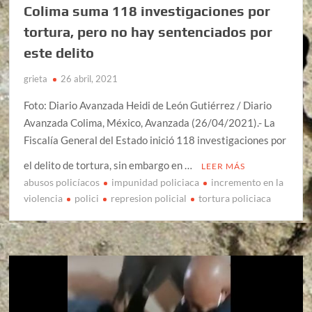
Colima suma 118 investigaciones por
tortura, pero no hay sentenciados por
este delito
grieta
26 abril, 2021
Foto: Diario Avanzada Heidi de León Gutiérrez / Diario
Avanzada Colima, México, Avanzada (26/04/2021).- La
Fiscalía General del Estado inició 118 investigaciones por
el delito de tortura, sin embargo en …
LEER MÁS
abusos policíacos
impunidad policiaca
incremento en la
violencia
polici
represion policial
tortura policiaca