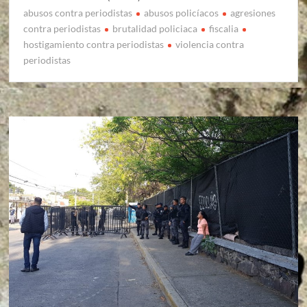
abusos contra periodistas
abusos policíacos
agresiones
contra periodistas
brutalidad policiaca
fiscalia
hostigamiento contra periodistas
violencia contra
periodistas