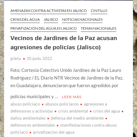
AMENAZAS CONTRA ACTIVISTAS EN JALISCO
CINTILLO
CRISIS DEL AGUA
JALISCO
NOTICIAS NACIONALES
PRIVATIZACIÓN DEL AGUA EN JALISCO
TEMAS NACIONALES
Vecinos de Jardines de la Paz acusan
agresiones de policías (Jalisco)
grieta
30 junio, 2022
Foto: Cortesía Colectivo Unido Jardines de la Paz Lauro
Rodríguez / EL Diario NTR Vecinos de Jardines de la Paz,
en Guadalajara, denunciaron que fueron agredidos por
policías municipales y …
LEER MÁS
abuso policiaco
abusos policíacos
agresiones a
defensores y activistas
crisis ambiental
crisis del agua
daños ambientales
defensa del medio ambiente
defensores ambientales
manifestaciones contra abuso
policiaco
privatizacion del agua