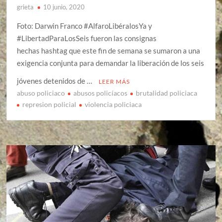
grieta
10 junio, 2020
Foto: Darwin Franco #AlfaroLibéralosYa y
#LibertadParaLosSeis fueron las consignas
hechas hashtag que este fin de semana se sumaron a una
exigencia conjunta para demandar la liberación de los seis
jóvenes detenidos de …
LEER MÁS
abuso policiaco
abusos policíacos
brutalidad policiaca
represion policial
violencia policiaca