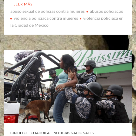
LEER MÁS
abuso sexual de policias contra mujeres
abusos policíacos
violencia policiaca contra mujeres
violencia policiaca en
la Ciudad de Mexico
CINTILLO
COAHUILA
NOTICIAS NACIONALES