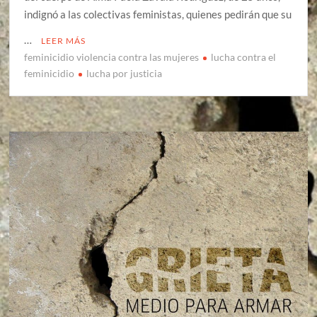
indignó a las colectivas feministas, quienes pedirán que su
…
LEER MÁS
feminicidio violencia contra las mujeres
lucha contra el
feminicidio
lucha por justicia