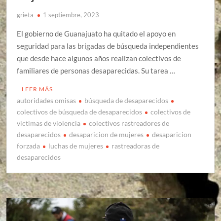
grieta
1 septiembre, 2023
El gobierno de Guanajuato ha quitado el apoyo en
seguridad para las brigadas de búsqueda independientes
que desde hace algunos años realizan colectivos de
familiares de personas desaparecidas. Su tarea …
LEER MÁS
autoridades omisas
búsqueda de desaparecidos
colectivos de búsqueda de desaparecidos
colectivos de
victimas de violencia
colectivos rastreadores de
desaparecidos
desaparicion de mujeres
desaparicion
forzada
luchas de mujeres
rastreadoras de
desaparecidos