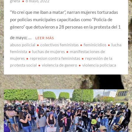
grieta
8 mayo, 2022
“Yo creí que me iban a matar”, narran mujeres torturadas
por policías municipales capacitadas como “Policía de
género” que detuvieron a 28 personas en la protesta del 1
de mayo; …
LEER MÁS
abuso policial
colectivos feministas
feminicidios
lucha
feminista
luchas de mujeres
manifestaciones de
mujeres
represion contra feministas
represión de la
protesta social
violencia de genero
violencia policiaca