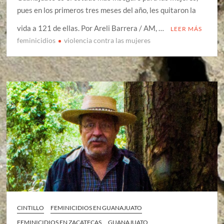
pues en los primeros tres meses del año, les quitaron la
vida a 121 de ellas. Por Areli Barrera / AM, …
LEER MÁS
feminicidios
violencia contra las mujeres
CINTILLO
FEMINICIDIOS EN GUANAJUATO
FEMINICIDIOS EN ZACATECAS
GUANAJUATO