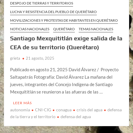
DESPOJO DE TIERRAS Y TERRITORIOS
LUCHA Y RESISTENCIA DEL PUEBLO DE QUERÉTARO
MOVILIZACIONES Y PROTESTAS DE HABITANTES EN QUERÉTARO
NOTICIAS NACIONALES
QUERÉTARO
TEMAS NACIONALES
Santiago Mexquititlán exige salida de la
CEA de su territorio (Querétaro)
grieta
21 agosto, 2025
Publicado en agosto 21, 2025 David Álvarez / Proyecto
Saltapatrás Fotografía: David Álvarez La mañana del
jueves, integrantes del Concejo Indígena de Santiago
Mexquititlán se reunieron a las afueras de las …
LEER MÁS
autonomia
CNI-CIG
conagua
crisis del agua
defensa
de la tierra y el territorio
defensa del agua