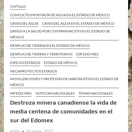
CINTILLO
CONFLICTOS POR FALTA DE AGUA EN EL ESTADO DE MÉXICO
CRISIS DEL AGUA
CRISIS DEL AGUA EN EL ESTADO DE MÉXICO
DAÑOS A LA SALUD POR CONTAMINACIÓN EN EL ESTADO DE
MÉXICO
DESPOJO DE TIERRAS EN EL ESTADO DE MÉXICO
DESPOJO DE TIERRAS Y TERRITORIOS
ESP EDO MEX
ESPEJOS ESTADOS
ESTADO DE MÉXICO
MEGAPROYECTOS ESTADOS
MOVILIZACIONES Y PROTESTAS DE HABITANTES EN EL ESTADO DE
MÉXICO
MP EDO MEX
NOTICIAS NACIONALES
TEMAS NACIONALES
Destroza minera canadiense la vida de
media centena de comunidades en el
sur del Edomex
grieta
28 marzo, 2025