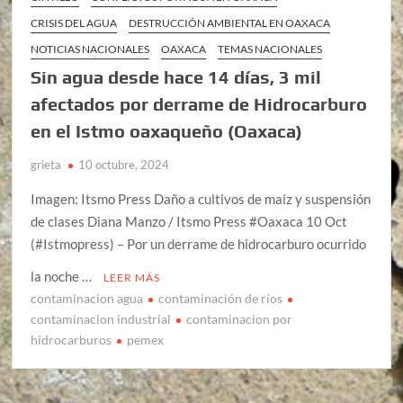
CRISIS DEL AGUA
DESTRUCCIÓN AMBIENTAL EN OAXACA
NOTICIAS NACIONALES
OAXACA
TEMAS NACIONALES
Sin agua desde hace 14 días, 3 mil
afectados por derrame de Hidrocarburo
en el Istmo oaxaqueño (Oaxaca)
grieta
10 octubre, 2024
Imagen: Itsmo Press Daño a cultivos de maíz y suspensión
de clases Diana Manzo / Itsmo Press #Oaxaca 10 Oct
(#Istmopress) – Por un derrame de hidrocarburo ocurrido
la noche …
LEER MÁS
contaminacion agua
contaminación de ríos
contaminacion industrial
contaminacion por
hidrocarburos
pemex