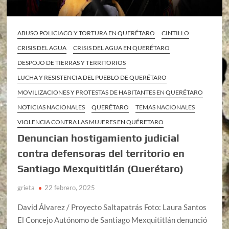
ABUSO POLICIACO Y TORTURA EN QUERÉTARO
CINTILLO
CRISIS DEL AGUA
CRISIS DEL AGUA EN QUERÉTARO
DESPOJO DE TIERRAS Y TERRITORIOS
LUCHA Y RESISTENCIA DEL PUEBLO DE QUERÉTARO
MOVILIZACIONES Y PROTESTAS DE HABITANTES EN QUERÉTARO
NOTICIAS NACIONALES
QUERÉTARO
TEMAS NACIONALES
VIOLENCIA CONTRA LAS MUJERES EN QUÉRETARO
Denuncian hostigamiento judicial
contra defensoras del territorio en
Santiago Mexquititlán (Querétaro)
grieta
22 febrero, 2025
David Álvarez / Proyecto Saltapatrás Foto: Laura Santos
El Concejo Autónomo de Santiago Mexquititlán denunció