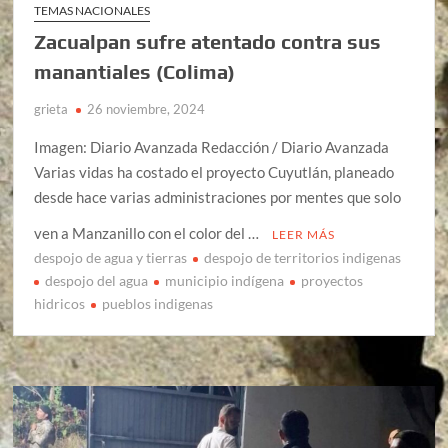
TEMAS NACIONALES
Zacualpan sufre atentado contra sus
manantiales (Colima)
grieta
26 noviembre, 2024
Imagen: Diario Avanzada Redacción / Diario Avanzada
Varias vidas ha costado el proyecto Cuyutlán, planeado
desde hace varias administraciones por mentes que solo
ven a Manzanillo con el color del …
LEER MÁS
despojo de agua y tierras
despojo de territorios indigenas
despojo del agua
municipio indígena
proyectos
hidricos
pueblos indigenas