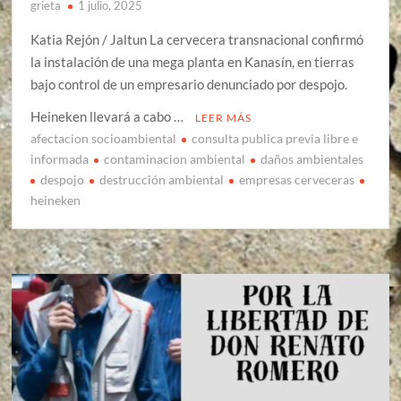
grieta
1 julio, 2025
Katia Rejón / Jaltun La cervecera transnacional confirmó
la instalación de una mega planta en Kanasín, en tierras
bajo control de un empresario denunciado por despojo.
Heineken llevará a cabo …
LEER MÁS
afectacion socioambiental
consulta publica previa libre e
informada
contaminacion ambiental
daños ambientales
despojo
destrucción ambiental
empresas cerveceras
heineken