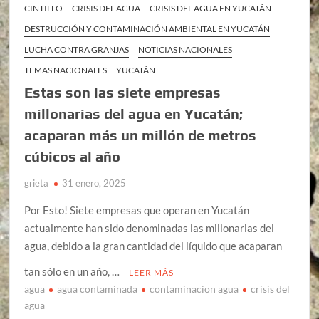
CINTILLO
CRISIS DEL AGUA
CRISIS DEL AGUA EN YUCATÁN
DESTRUCCIÓN Y CONTAMINACIÓN AMBIENTAL EN YUCATÁN
LUCHA CONTRA GRANJAS
NOTICIAS NACIONALES
TEMAS NACIONALES
YUCATÁN
Estas son las siete empresas
millonarias del agua en Yucatán;
acaparan más un millón de metros
cúbicos al año
grieta
31 enero, 2025
Por Esto! Siete empresas que operan en Yucatán
actualmente han sido denominadas las millonarias del
agua, debido a la gran cantidad del líquido que acaparan
tan sólo en un año, …
LEER MÁS
agua
agua contaminada
contaminacion agua
crisis del
agua