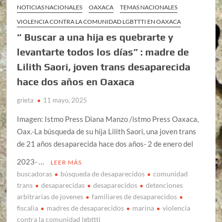
NOTICIAS NACIONALES
OAXACA
TEMAS NACIONALES
VIOLENCIA CONTRA LA COMUNIDAD LGBTTTI EN OAXACA
“ Buscar a una hija es quebrarte y
levantarte todos los días” : madre de
Lilith Saori, joven trans desaparecida
hace dos años en Oaxaca
grieta
11 mayo, 2025
Imagen: Istmo Press Diana Manzo /istmo Press Oaxaca,
Oax.-La búsqueda de su hija Lilith Saori, una joven trans
de 21 años desaparecida hace dos años- 2 de enero del
2023- …
LEER MÁS
buscadoras
búsqueda de desaparecidos
comunidad
trans
desaparecidas
desaparecidos
detenciones
arbitrarias de jovenes
familiares de desaparecidos
fiscalia
madres de desaparecidos
marina
violencia
contra la comunidad lgbttti