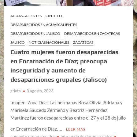
AGUASCALIENTES
CINTILLO
DESAPARECIDOS EN AGUASCALIENTES
DESAPARECIDOS EN JALISCO
DESAPARECIDOS EN ZACATECAS
JALISCO
NOTICIAS NACIONALES
ZACATECAS
Cuatro mujeres fueron desaparecidas
en Encarnación de Díaz; preocupa
inseguridad y aumento de
desapariciones grupales (Jalisco)
grieta
3 agosto, 2023
Imagen: Zona Docs Las hermanas Rosa Olivia, Adriana y
Marisela Saucedo Zermeño y Beatriz Hernández
Martínez fueron desaparecidas entre el 27 y el 28 de julio
en Encarnación de Díaz, …
LEER MÁS
aumento desaparecidos
búsqueda de desaparecidos