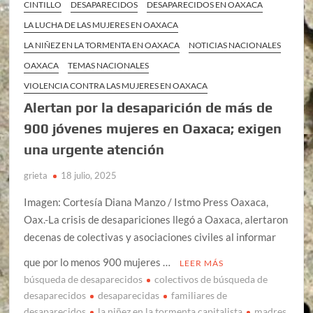
CINTILLO
DESAPARECIDOS
DESAPARECIDOS EN OAXACA
LA LUCHA DE LAS MUJERES EN OAXACA
LA NIÑEZ EN LA TORMENTA EN OAXACA
NOTICIAS NACIONALES
OAXACA
TEMAS NACIONALES
VIOLENCIA CONTRA LAS MUJERES EN OAXACA
Alertan por la desaparición de más de
900 jóvenes mujeres en Oaxaca; exigen
una urgente atención
grieta
18 julio, 2025
Imagen: Cortesía Diana Manzo / Istmo Press Oaxaca,
Oax.-La crisis de desapariciones llegó a Oaxaca, alertaron
decenas de colectivas y asociaciones civiles al informar
que por lo menos 900 mujeres …
LEER MÁS
búsqueda de desaparecidos
colectivos de búsqueda de
desaparecidos
desaparecidas
familiares de
desaparecidos
la niñez en la tormenta capitalista
madres