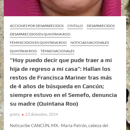
ACCIONES POR DESAPARECIDOS
CINTILLO
DESAPARECIDOS
DESAPARECIDOS EN QUINTANA ROO
FEMINICIDIOS EN QUINTANA ROO
NOTICIAS NACIONALES
QUINTANA ROO
TEMAS NACIONALES
“Hoy puedo decir que pude traer a mi
hija de regreso a mi casa”: Hallan los
restos de Francisca Mariner tras más
de 4 años de búsqueda en Cancún;
siempre estuvo en el Semefo, denuncia
su madre (Quintana Roo)
grieta
23 diciembre, 2024
Noticaribe CANCÚN, MX.- María Patrón, cabeza del