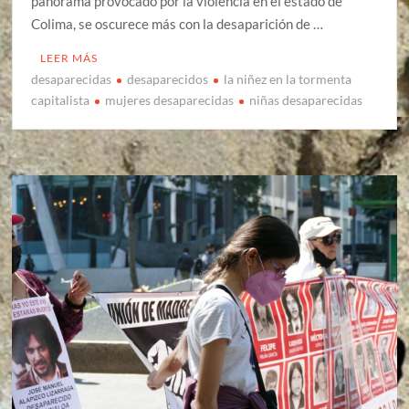
panorama provocado por la violencia en el estado de
Colima, se oscurece más con la desaparición de …
LEER MÁS
desaparecidas
desaparecidos
la niñez en la tormenta
capitalista
mujeres desaparecidas
niñas desaparecidas