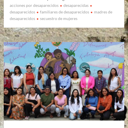
acciones por desaparecidos
desaparecidas
desaparecidos
familiares de desaparecidos
madres de
desaparecidos
secuestro de mujeres