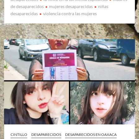
de desaparecidos
mujeres desaparecidas
niñas
desaparecidas
violencia contra las mujeres
CINTILLO
DESAPARECIDOS
DESAPARECIDOS EN OAXACA