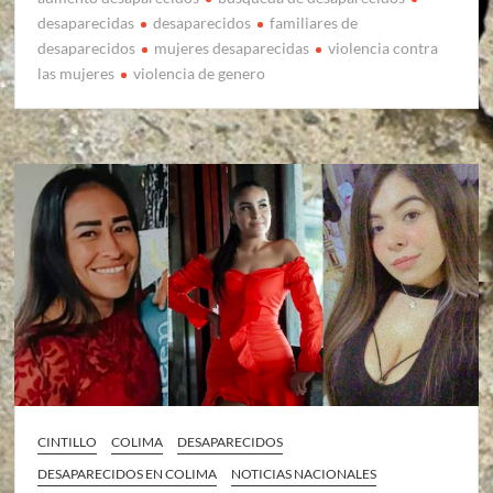
desaparecidas
desaparecidos
familiares de
desaparecidos
mujeres desaparecidas
violencia contra
las mujeres
violencia de genero
CINTILLO
COLIMA
DESAPARECIDOS
DESAPARECIDOS EN COLIMA
NOTICIAS NACIONALES