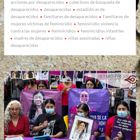
acciones por desaparecidos
colectivos de búsqueda de
desaparecidos
desaparecidas
estadísticas de
desaparecidos
familiares de desaparecidos
Familiares de
mujeres víctimas de feminicidio
feminicidio violencia
contra las mujeres
feminicidios
feminicidios infantiles
madres de desaparecidos
niñas asesinadas
niñas
desaparecidas