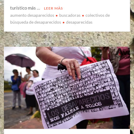
turístico más …
LEER MÁS
aumento desaparecidos
buscadoras
colectivos de
búsqueda de desaparecidos
desaparecidas