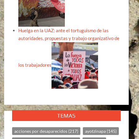
Huelga en la UAZ: ante el tortuguismo de las
autoridades, propuestas y trabajo organizativo de
los trabajadores
TEMAS
acciones por desaparecidos
(217)
ayotzinapa
(145)