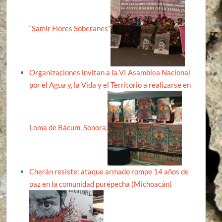
“Samir Flores Soberanes”
Organizaciones invitan a la VI Asamblea Nacional
por el Agua y, la Vida y el Territorio a realizarse en
Loma de Bácum, Sonora.
Cherán resiste: ataque armado rompe 14 años de
paz en la comunidad purépecha (Michoacán)