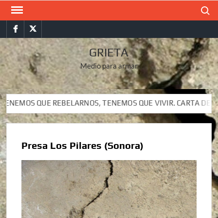
Saltar
Buscar
al
Facebook
Twitter
contenido
GRIETA
Medio para armar
UE REBELARNOS, TENEMOS QUE VIVIR. CARTA DEL SUBCOMANDA
UE REBELARNOS, TENEMOS QUE VIVIR. CARTA DEL SUBCOMANDA
Presa Los Pilares (Sonora)