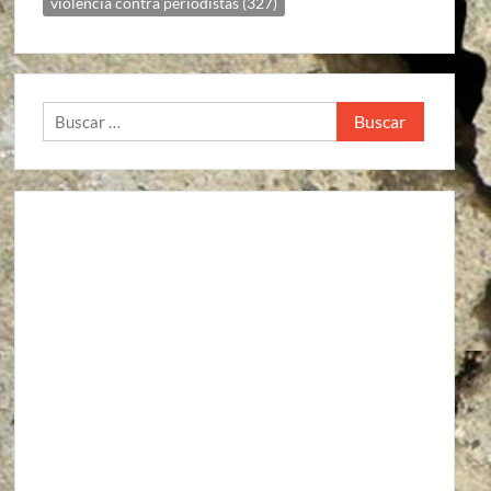
violencia contra periodistas
(327)
Buscar: