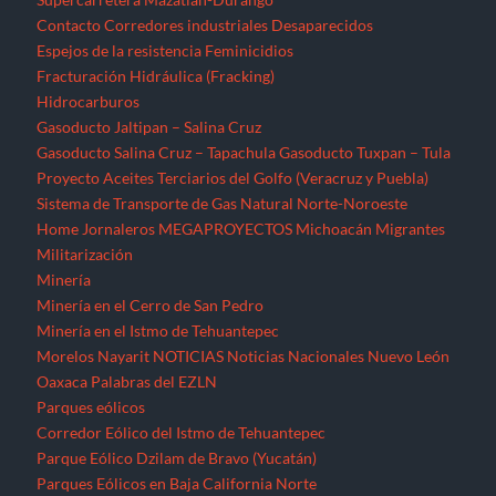
Contacto
Corredores industriales
Desaparecidos
Espejos de la resistencia
Feminicidios
Fracturación Hidráulica (Fracking)
Hidrocarburos
Gasoducto Jaltipan – Salina Cruz
Gasoducto Salina Cruz – Tapachula
Gasoducto Tuxpan – Tula
Proyecto Aceites Terciarios del Golfo (Veracruz y Puebla)
Sistema de Transporte de Gas Natural Norte-Noroeste
Home
Jornaleros
MEGAPROYECTOS
Michoacán
Migrantes
Militarización
Minería
Minería en el Cerro de San Pedro
Minería en el Istmo de Tehuantepec
Morelos
Nayarit
NOTICIAS
Noticias Nacionales
Nuevo León
Oaxaca
Palabras del EZLN
Parques eólicos
Corredor Eólico del Istmo de Tehuantepec
Parque Eólico Dzilam de Bravo (Yucatán)
Parques Eólicos en Baja California Norte