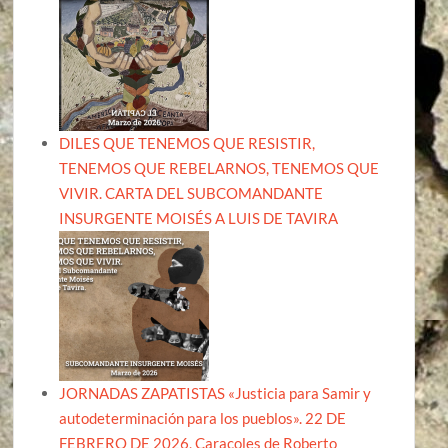
DILES QUE TENEMOS QUE RESISTIR,
TENEMOS QUE REBELARNOS, TENEMOS QUE
VIVIR. CARTA DEL SUBCOMANDANTE
INSURGENTE MOISÉS A LUIS DE TAVIRA
JORNADAS ZAPATISTAS «Justicia para Samir y
autodeterminación para los pueblos». 22 DE
FEBRERO DE 2026, Caracoles de Roberto