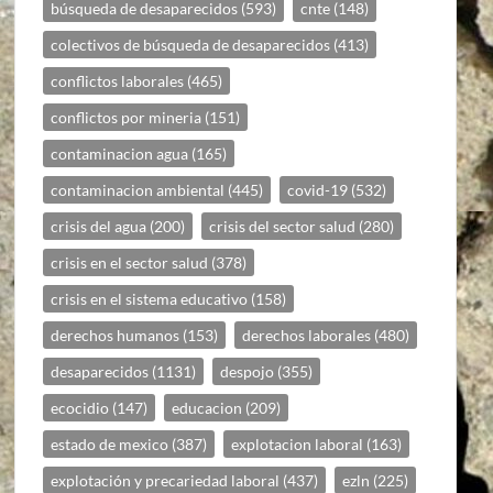
búsqueda de desaparecidos
(593)
cnte
(148)
colectivos de búsqueda de desaparecidos
(413)
conflictos laborales
(465)
conflictos por mineria
(151)
contaminacion agua
(165)
contaminacion ambiental
(445)
covid-19
(532)
crisis del agua
(200)
crisis del sector salud
(280)
crisis en el sector salud
(378)
crisis en el sistema educativo
(158)
derechos humanos
(153)
derechos laborales
(480)
desaparecidos
(1131)
despojo
(355)
ecocidio
(147)
educacion
(209)
estado de mexico
(387)
explotacion laboral
(163)
explotación y precariedad laboral
(437)
ezln
(225)