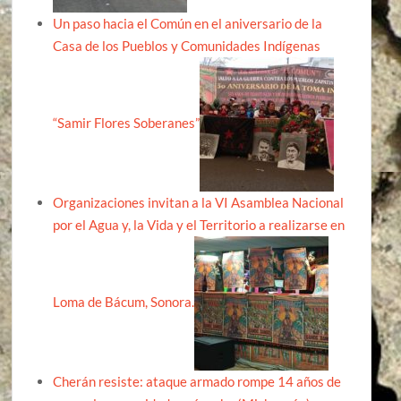
Un paso hacia el Común en el aniversario de la
Casa de los Pueblos y Comunidades Indígenas
“Samir Flores Soberanes”
Organizaciones invitan a la VI Asamblea Nacional
por el Agua y, la Vida y el Territorio a realizarse en
Loma de Bácum, Sonora.
Cherán resiste: ataque armado rompe 14 años de