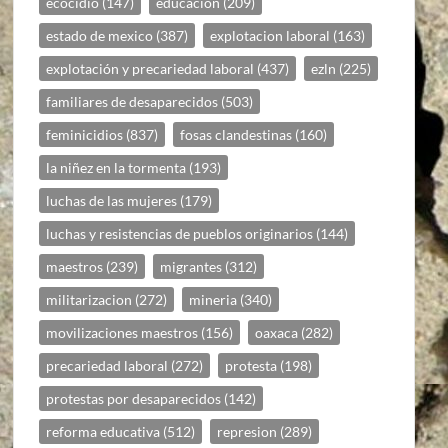
ecocidio
(147)
educacion
(209)
estado de mexico
(387)
explotacion laboral
(163)
explotación y precariedad laboral
(437)
ezln
(225)
familiares de desaparecidos
(503)
feminicidios
(837)
fosas clandestinas
(160)
la niñez en la tormenta
(193)
luchas de las mujeres
(179)
luchas y resistencias de pueblos originarios
(144)
maestros
(239)
migrantes
(312)
militarizacion
(272)
mineria
(340)
movilizaciones maestros
(156)
oaxaca
(282)
precariedad laboral
(272)
protesta
(198)
protestas por desaparecidos
(142)
reforma educativa
(512)
represion
(289)