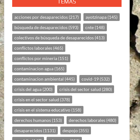
TEMAS
acciones por desaparecidos
(217)
ayotzinapa
(145)
búsqueda de desaparecidos
(593)
cnte
(148)
colectivos de búsqueda de desaparecidos
(413)
conflictos laborales
(465)
conflictos por mineria
(151)
contaminacion agua
(165)
contaminacion ambiental
(445)
covid-19
(532)
crisis del agua
(200)
crisis del sector salud
(280)
crisis en el sector salud
(378)
crisis en el sistema educativo
(158)
derechos humanos
(153)
derechos laborales
(480)
desaparecidos
(1131)
despojo
(355)