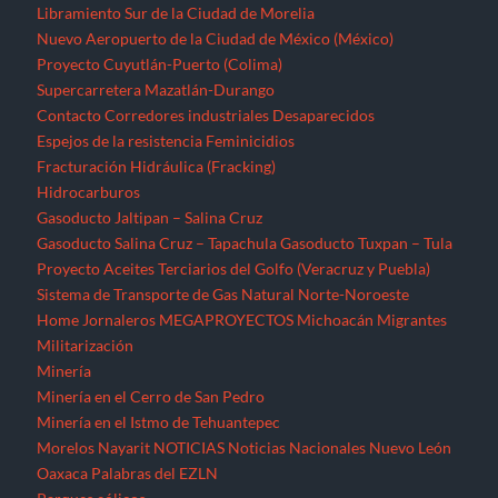
Libramiento Sur de la Ciudad de Morelia
Nuevo Aeropuerto de la Ciudad de México (México)
Proyecto Cuyutlán-Puerto (Colima)
Supercarretera Mazatlán-Durango
Contacto
Corredores industriales
Desaparecidos
Espejos de la resistencia
Feminicidios
Fracturación Hidráulica (Fracking)
Hidrocarburos
Gasoducto Jaltipan – Salina Cruz
Gasoducto Salina Cruz – Tapachula
Gasoducto Tuxpan – Tula
Proyecto Aceites Terciarios del Golfo (Veracruz y Puebla)
Sistema de Transporte de Gas Natural Norte-Noroeste
Home
Jornaleros
MEGAPROYECTOS
Michoacán
Migrantes
Militarización
Minería
Minería en el Cerro de San Pedro
Minería en el Istmo de Tehuantepec
Morelos
Nayarit
NOTICIAS
Noticias Nacionales
Nuevo León
Oaxaca
Palabras del EZLN