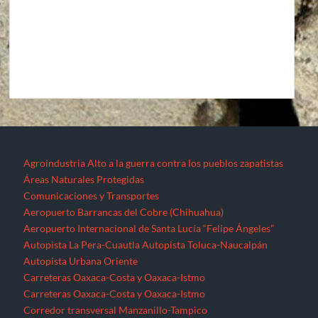
Agroindustria
Alto a la guerra contra los pueblos zapatistas
Áreas Naturales Protegidas
Comunicaciones y Transportes
Aeropuerto Barrancas del Cobre (Chihuahua)
Aeropuerto Internacional de Santa Lucía “Felipe Ángeles”
Autopista La Pera-Cuautla
Autopista Toluca-Naucalpán
Autopista Urbana Oriente
Carreteras Oaxaca-Costa y Oaxaca-Istmo
Carreteras Oaxaca-Costa y Oaxaca-Istmo
Corredor transversal Manzanillo-Tampico