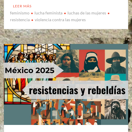
LEER MÁS
feminismo
lucha feminista
luchas de las mujeres
resistencia
violencia contra las mujeres