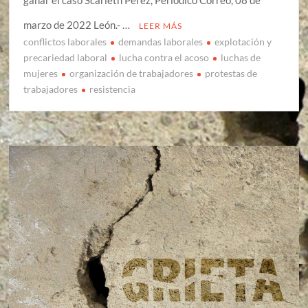
ganar el caso Scarleth Pérez, Periódico Correo, 08 de
marzo de 2022 León.- …
LEER MÁS
conflictos laborales
demandas laborales
explotación y
precariedad laboral
lucha contra el acoso
luchas de
mujeres
organización de trabajadores
protestas de
trabajadores
resistencia