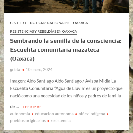
CINTILLO
NOTICIAS NACIONALES
OAXACA
RESISTENCIAS Y REBELDÍAS EN OAXACA
Sembrando la semilla de la consciencia:
Escuelita comunitaria mazateca
(Oaxaca)
grieta
10 enero, 2024
Imagen: Aldo Santiago Aldo Santiago / Avispa Midia La
Escuelita Comunitaria “Agua de Lluvia” es un proyecto que
nació como una necesidad de los niños y padres de familia
de …
LEER MÁS
autonomia
educacion autonoma
niñez indígena
pueblos originarios
resistencia