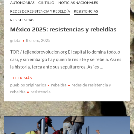
AUTONOMÍAS
CINTILLO
NOTICIAS NACIONALES
REDES DE RESISTENCIA Y REBELDÍA
RESISTENCIAS
RESISTENCIAS
México 2025: resistencias y rebeldías
grieta
8 enero, 2025
TOR / tejiendorevolucion.org El capital lo domina todo, o
casi, y sin embargo hay quien le resiste y se rebela. Así es
la historia, terca ante sus sepultureros. Así es …
LEER MÁS
pueblos originarios
rebeldía
redes de resistencia y
rebeldía
resistencia