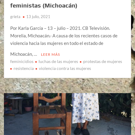
feministas (Michoacán)
grieta
13 julio, 2021
Por Karla García – 13 – julio – 2021. CB Televisión.
Morelia, Michoacán.- A causa de los recientes casos de
violencia hacia las mujeres en todo el estado de
Michoacán, …
LEER MÁS
feminicidios
luchas de las mujeres
protestas de mujeres
resistencia
violencia contra las mujeres