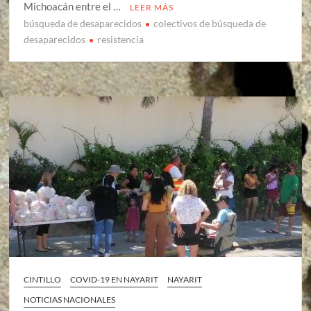
Michoacán entre el …
LEER MÁS
búsqueda de desaparecidos
colectivos de búsqueda de
desaparecidos
resistencia
CINTILLO
COVID-19 EN NAYARIT
NAYARIT
NOTICIAS NACIONALES