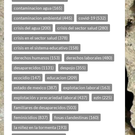
contaminacion agua
(165)
contaminacion ambiental
(445)
covid-19
(532)
crisis del agua
(200)
crisis del sector salud
(280)
crisis en el sector salud
(378)
crisis en el sistema educativo
(158)
derechos humanos
(153)
derechos laborales
(480)
desaparecidos
(1131)
despojo
(355)
ecocidio
(147)
educacion
(209)
estado de mexico
(387)
explotacion laboral
(163)
explotación y precariedad laboral
(437)
ezln
(225)
familiares de desaparecidos
(503)
feminicidios
(837)
fosas clandestinas
(160)
la niñez en la tormenta
(193)