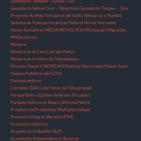
Gasoducto Jaltipan – Salina Cruz
Gasoducto Salina Cruz – Tapachula
Gasoducto Tuxpan – Tula
Proyecto Aceites Terciarios del Golfo (Veracruz y Puebla)
Sistema de Transporte de Gas Natural Norte-Noroeste
Home
Jornaleros
MEGAPROYECTOS
Michoacán
Migrantes
Militarización
Minería
Minería en el Cerro de San Pedro
Minería en el Istmo de Tehuantepec
Morelos
Nayarit
NOTICIAS
Noticias Nacionales
Nuevo León
Oaxaca
Palabras del EZLN
Parques eólicos
Corredor Eólico del Istmo de Tehuantepec
Parque Eólico Dzilam de Bravo (Yucatán)
Parques Eólicos en Baja California Norte
Proyecto de Propósitos Múltiples Xalapa
Proyecto Integral Morelos (PIM)
Proyectos Hídricos
Acueducto El Realito (SLP)
Acueducto Independencia (Sonora)