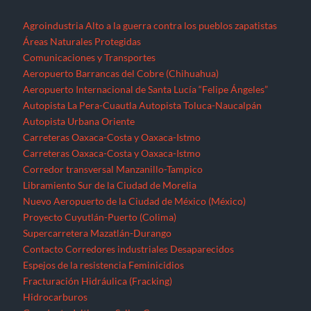
Agroindustria
Alto a la guerra contra los pueblos zapatistas
Áreas Naturales Protegidas
Comunicaciones y Transportes
Aeropuerto Barrancas del Cobre (Chihuahua)
Aeropuerto Internacional de Santa Lucía “Felipe Ángeles”
Autopista La Pera-Cuautla
Autopista Toluca-Naucalpán
Autopista Urbana Oriente
Carreteras Oaxaca-Costa y Oaxaca-Istmo
Carreteras Oaxaca-Costa y Oaxaca-Istmo
Corredor transversal Manzanillo-Tampico
Libramiento Sur de la Ciudad de Morelia
Nuevo Aeropuerto de la Ciudad de México (México)
Proyecto Cuyutlán-Puerto (Colima)
Supercarretera Mazatlán-Durango
Contacto
Corredores industriales
Desaparecidos
Espejos de la resistencia
Feminicidios
Fracturación Hidráulica (Fracking)
Hidrocarburos