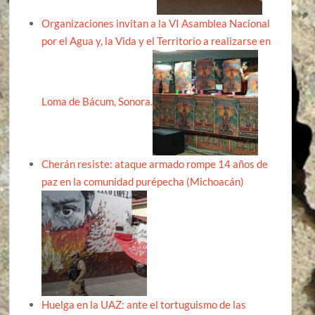
Organizaciones invitan a la VI Asamblea Nacional
por el Agua y, la Vida y el Territorio a realizarse en
Loma de Bácum, Sonora.
Cherán resiste: ataque armado rompe 14 años de
paz en la comunidad purépecha (Michoacán)
Huelga en la UAZ: ante el tortuguismo de las