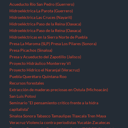
Acueducto Río San Pedro (Guerrero)
Hidroeléctrica La Parota (Guerrero)
Hidroeléctrica Las Cruces (Nayarit)
Hidroeléctrica Paso de la Reina (Oaxaca)
Hidroeléctrica Paso de la Reina (Oaxaca)
Hidroeléctricas en la Sierra Norte de Puebla
Presa La Maroma (SLP)
Presa Los Pilares (Sonora)
Presa Picachos (Sinaloa)
Presa y Acueducto del Zapotillo (Jalisco)
Proyecto Hidráulico Monterrey VI
Proyecto Hídrico el Naranjal (Veracruz)
Puebla
Querétaro
Quintana Roo
Recursos forestales
Extracción de maderas preciosas en Ostula (Michoacán)
San Luis Potosí
Seminario “El pensamiento crítico frente a la hidra
capitalista”
Sinaloa
Sonora
Tabasco
Tamaulipas
Tlaxcala
Tren Maya
Veracruz
Violencia contra periodistas
Yucatán
Zacatecas