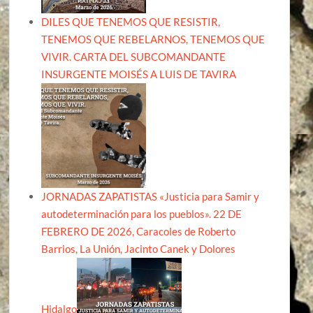
DILES QUE TENEMOS QUE RESISTIR,
TENEMOS QUE REBELARNOS, TENEMOS QUE
VIVIR. CARTA DEL SUBCOMANDANTE
INSURGENTE MOISÉS A LUIS DE TAVIRA
JORNADAS ZAPATISTAS «Justicia para Samir y
autodeterminación para los pueblos». 22 DE
FEBRERO DE 2026, Caracoles de Roberto
Barrios, La Unión, Jacinto Canek y Dolores
Hidalgo