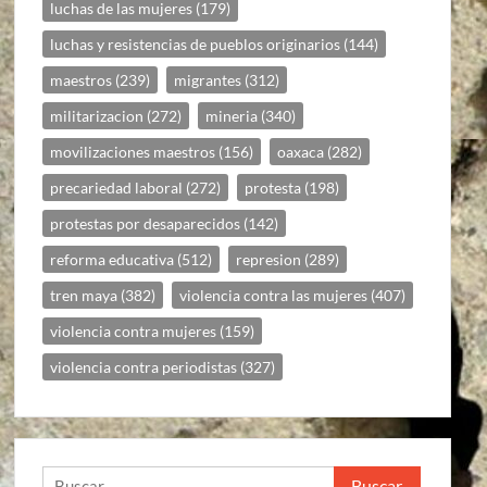
luchas de las mujeres
(179)
luchas y resistencias de pueblos originarios
(144)
maestros
(239)
migrantes
(312)
militarizacion
(272)
mineria
(340)
movilizaciones maestros
(156)
oaxaca
(282)
precariedad laboral
(272)
protesta
(198)
protestas por desaparecidos
(142)
reforma educativa
(512)
represion
(289)
tren maya
(382)
violencia contra las mujeres
(407)
violencia contra mujeres
(159)
violencia contra periodistas
(327)
Buscar: