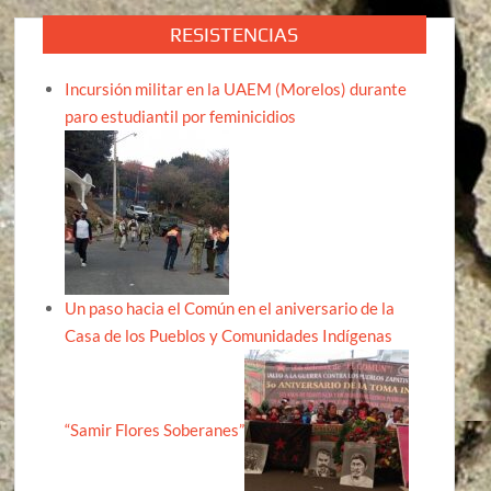
RESISTENCIAS
Incursión militar en la UAEM (Morelos) durante
paro estudiantil por feminicidios
Un paso hacia el Común en el aniversario de la
Casa de los Pueblos y Comunidades Indígenas
“Samir Flores Soberanes”