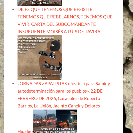
DILES QUE TENEMOS QUE RESISTIR,
TENEMOS QUE REBELARNOS, TENEMOS QUE
VIVIR. CARTA DEL SUBCOMANDANTE
INSURGENTE MOISÉS A LUIS DE TAVIRA
JORNADAS ZAPATISTAS «Justicia para Samir y
autodeterminación para los pueblos». 22 DE
FEBRERO DE 2026, Caracoles de Roberto
Barrios, La Unión, Jacinto Canek y Dolores
Hidalgo