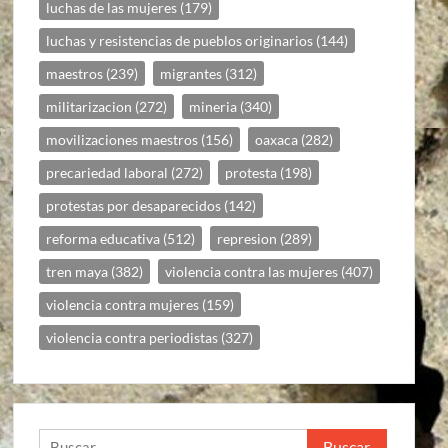
luchas de las mujeres
(179)
luchas y resistencias de pueblos originarios
(144)
maestros
(239)
migrantes
(312)
militarizacion
(272)
mineria
(340)
movilizaciones maestros
(156)
oaxaca
(282)
precariedad laboral
(272)
protesta
(198)
protestas por desaparecidos
(142)
reforma educativa
(512)
represion
(289)
tren maya
(382)
violencia contra las mujeres
(407)
violencia contra mujeres
(159)
violencia contra periodistas
(327)
Buscar: