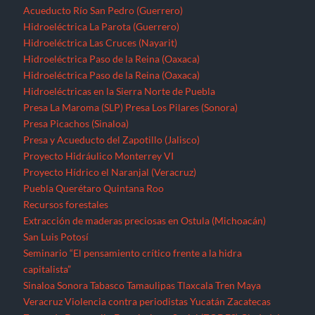
Acueducto Río San Pedro (Guerrero)
Hidroeléctrica La Parota (Guerrero)
Hidroeléctrica Las Cruces (Nayarit)
Hidroeléctrica Paso de la Reina (Oaxaca)
Hidroeléctrica Paso de la Reina (Oaxaca)
Hidroeléctricas en la Sierra Norte de Puebla
Presa La Maroma (SLP)
Presa Los Pilares (Sonora)
Presa Picachos (Sinaloa)
Presa y Acueducto del Zapotillo (Jalisco)
Proyecto Hidráulico Monterrey VI
Proyecto Hídrico el Naranjal (Veracruz)
Puebla
Querétaro
Quintana Roo
Recursos forestales
Extracción de maderas preciosas en Ostula (Michoacán)
San Luis Potosí
Seminario “El pensamiento crítico frente a la hidra
capitalista”
Sinaloa
Sonora
Tabasco
Tamaulipas
Tlaxcala
Tren Maya
Veracruz
Violencia contra periodistas
Yucatán
Zacatecas