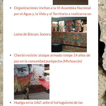
Organizaciones invitan a la VI Asamblea Nacional
por el Agua y, la Vida y el Territorio a realizarse en
Loma de Bácum, Sonora.
Cherán resiste: ataque armado rompe 14 años de
paz en la comunidad purépecha (Michoacán)
Huelga en la UAZ: ante el tortuguismo de las