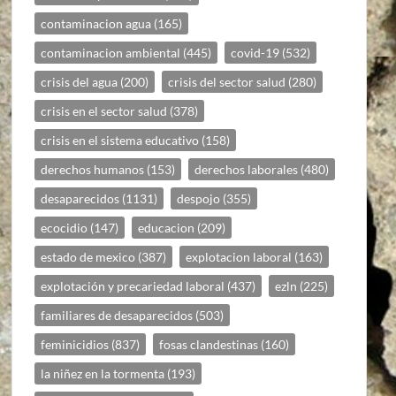
contaminacion agua
(165)
contaminacion ambiental
(445)
covid-19
(532)
crisis del agua
(200)
crisis del sector salud
(280)
crisis en el sector salud
(378)
crisis en el sistema educativo
(158)
derechos humanos
(153)
derechos laborales
(480)
desaparecidos
(1131)
despojo
(355)
ecocidio
(147)
educacion
(209)
estado de mexico
(387)
explotacion laboral
(163)
explotación y precariedad laboral
(437)
ezln
(225)
familiares de desaparecidos
(503)
feminicidios
(837)
fosas clandestinas
(160)
la niñez en la tormenta
(193)