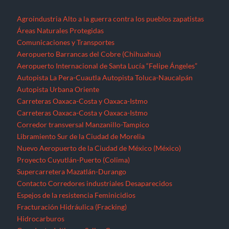
Agroindustria
Alto a la guerra contra los pueblos zapatistas
Áreas Naturales Protegidas
Comunicaciones y Transportes
Aeropuerto Barrancas del Cobre (Chihuahua)
Aeropuerto Internacional de Santa Lucía “Felipe Ángeles”
Autopista La Pera-Cuautla
Autopista Toluca-Naucalpán
Autopista Urbana Oriente
Carreteras Oaxaca-Costa y Oaxaca-Istmo
Carreteras Oaxaca-Costa y Oaxaca-Istmo
Corredor transversal Manzanillo-Tampico
Libramiento Sur de la Ciudad de Morelia
Nuevo Aeropuerto de la Ciudad de México (México)
Proyecto Cuyutlán-Puerto (Colima)
Supercarretera Mazatlán-Durango
Contacto
Corredores industriales
Desaparecidos
Espejos de la resistencia
Feminicidios
Fracturación Hidráulica (Fracking)
Hidrocarburos