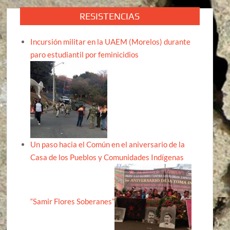
RESISTENCIAS
Incursión militar en la UAEM (Morelos) durante
paro estudiantil por feminicidios
Un paso hacia el Común en el aniversario de la
Casa de los Pueblos y Comunidades Indígenas
“Samir Flores Soberanes”