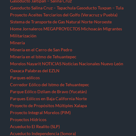
Gasoducto Jaltipan – Salina Cruz
Gasoducto Salina Cruz – Tapachula
Gasoducto Tuxpan – Tula
Proyecto Aceites Terciarios del Golfo (Veracruz y Puebla)
Sistema de Transporte de Gas Natural Norte-Noroeste
Home
Jornaleros
MEGAPROYECTOS
Michoacán
Migrantes
Militarización
Minería
Minería en el Cerro de San Pedro
Minería en el Istmo de Tehuantepec
Morelos
Nayarit
NOTICIAS
Noticias Nacionales
Nuevo León
Oaxaca
Palabras del EZLN
Parques eólicos
Corredor Eólico del Istmo de Tehuantepec
Parque Eólico Dzilam de Bravo (Yucatán)
Parques Eólicos en Baja California Norte
Proyecto de Propósitos Múltiples Xalapa
Proyecto Integral Morelos (PIM)
Proyectos Hídricos
Acueducto El Realito (SLP)
Acueducto Independencia (Sonora)