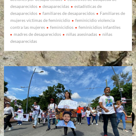
desaparecidos
desaparecidas
estadísticas de
desaparecidos
familiares de desaparecidos
Familiares de
mujeres víctimas de feminicidio
feminicidio violencia
contra las mujeres
feminicidios
feminicidios infantiles
madres de desaparecidos
niñas asesinadas
niñas
desaparecidas