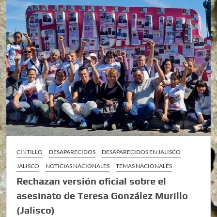
CINTILLO
DESAPARECIDOS
DESAPARECIDOS EN JALISCO
JALISCO
NOTICIAS NACIONALES
TEMAS NACIONALES
Rechazan versión oficial sobre el
asesinato de Teresa González Murillo
(Jalisco)