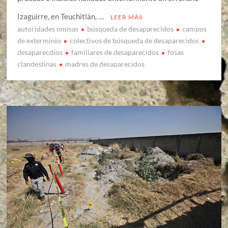
Izaguirre, en Teuchitlán, …
LEER MÁS
autoridades omisas
búsqueda de desaparecidos
campos
de exterminio
colectivos de búsqueda de desaparecidos
desaparecdios
familiares de desaparecidos
fosas
clandestinas
madres de desaparecidos