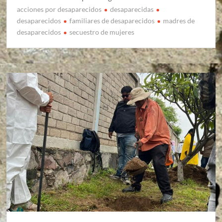
acciones por desaparecidos
desaparecidas
desaparecidos
familiares de desaparecidos
madres de
desaparecidos
secuestro de mujeres