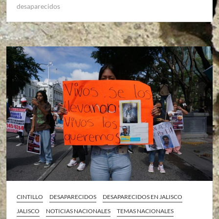
desaparecidos
CINTILLO
DESAPARECIDOS
DESAPARECIDOS EN JALISCO
JALISCO
NOTICIAS NACIONALES
TEMAS NACIONALES