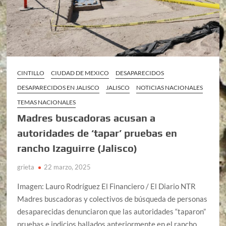
CINTILLO
CIUDAD DE MEXICO
DESAPARECIDOS
DESAPARECIDOS EN JALISCO
JALISCO
NOTICIAS NACIONALES
TEMAS NACIONALES
Madres buscadoras acusan a
autoridades de ‘tapar’ pruebas en
rancho Izaguirre (Jalisco)
grieta
22 marzo, 2025
Imagen: Lauro Rodríguez El Financiero / El Diario NTR
Madres buscadoras y colectivos de búsqueda de personas
desaparecidas denunciaron que las autoridades “taparon”
pruebas e indicios hallados anteriormente en el rancho