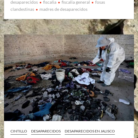
desaparecidos
fiscalia
fiscalia general
fosas
clandestinas
madres de desaparecidos
CINTILLO
DESAPARECIDOS
DESAPARECIDOS EN JALISCO