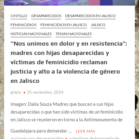
CINTILLO
DESAPARECIDOS
DESAPARECIDOS EN JALISCO
FEMINICIDIOS
FEMINICIDIOS EN JALISCO
JALISCO
NOTICIAS NACIONALES
TEMAS NACIONALES
“Nos unimos en dolor y en resistencia”:
madres con hijas desaparecidas y
víctimas de feminicidio reclaman
justicia y alto a la violencia de género
en Jalisco
grieta
25 noviembre, 2024
Imagen: Dalia Souza Madres que buscan a sus hijas
desaparecidas o que han sido víctimas de un feminicidio
en Jalisco se reunieron en torno a la Antimonumenta de
Guadalajara para demandar …
LEER MÁS
acciones por desaparecidos
colectivos de búsqueda de