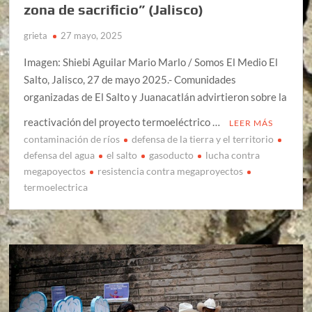
zona de sacrificio” (Jalisco)
grieta
27 mayo, 2025
Imagen: Shiebi Aguilar Mario Marlo / Somos El Medio El
Salto, Jalisco, 27 de mayo 2025.- Comunidades
organizadas de El Salto y Juanacatlán advirtieron sobre la
reactivación del proyecto termoeléctrico …
LEER MÁS
contaminación de ríos
defensa de la tierra y el territorio
defensa del agua
el salto
gasoducto
lucha contra
megapoyectos
resistencia contra megaproyectos
termoelectrica