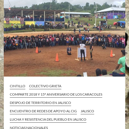
CINTILLO
COLECTIVO GRIETA
COMPARTE 2018 Y 15º ANIVERSARIO DE LOS CARACOLES
DESPOJO DE TERRITORIO EN JALISCO
ENCUENTRO DE REDES DE APOYO AL CIG
JALISCO
LUCHA Y RESISTENCIA DEL PUEBLO EN JALISCO
NOTICIAS NACIONALES