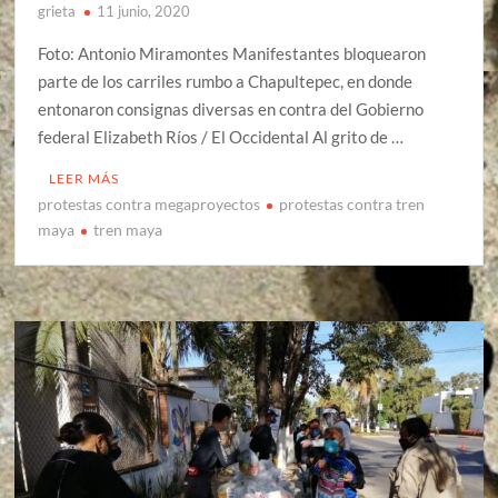
grieta
11 junio, 2020
Foto: Antonio Miramontes Manifestantes bloquearon
parte de los carriles rumbo a Chapultepec, en donde
entonaron consignas diversas en contra del Gobierno
federal Elizabeth Ríos / El Occidental Al grito de …
LEER MÁS
protestas contra megaproyectos
protestas contra tren
maya
tren maya