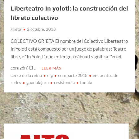
Liberteatro In yolotl: la construcción del
libreto colectivo
grieta
2 octubre, 2018
COLECTIVO GRIETA El nombre del Colectivo Liberteatro
In Yolotl está compuesto por un juego de palabras: Teatro
libre, e “In Yolotl” que en lengua náhuatl significa: “en el
corazón”. El …
LEER MÁS
cerro de la reina
cig
comparte 2018
encuentro de
redes
guadalajara
resistencia
tonala