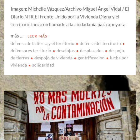
Imagen: Michelle Vázquez/Archivo Miguel Ángel Vidal / El
Diario NTR El Frente Unido por la Vivienda Digna y el
Territorio lanzó un llamado a la ciudadanía para apoyar a
más …
LEER MÁS
defensa de la tierra y el territorio
defensa del territorio
defensores territorio
desalojos
desplazados
despojo
de tierras
despojo de vivienda
gentrificacion
lucha por
vivienda
solidaridad