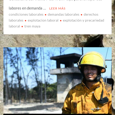
labores en demanda …
LEER MÁS
condiciones laborales
demandas laborales
derechos
laborales
explotacion laboral
explotación y precariedad
laboral
tren maya