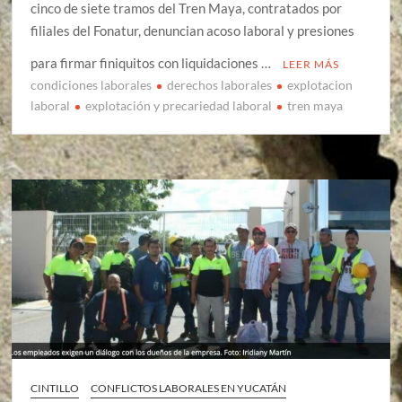
cinco de siete tramos del Tren Maya, contratados por
filiales del Fonatur, denuncian acoso laboral y presiones
para firmar finiquitos con liquidaciones …
LEER MÁS
condiciones laborales
derechos laborales
explotacion
laboral
explotación y precariedad laboral
tren maya
CINTILLO
CONFLICTOS LABORALES EN YUCATÁN