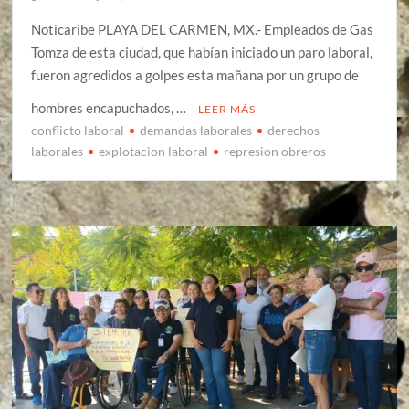
Noticaribe PLAYA DEL CARMEN, MX.- Empleados de Gas
Tomza de esta ciudad, que habían iniciado un paro laboral,
fueron agredidos a golpes esta mañana por un grupo de
hombres encapuchados, …
LEER MÁS
conflicto laboral
demandas laborales
derechos
laborales
explotacion laboral
represion obreros