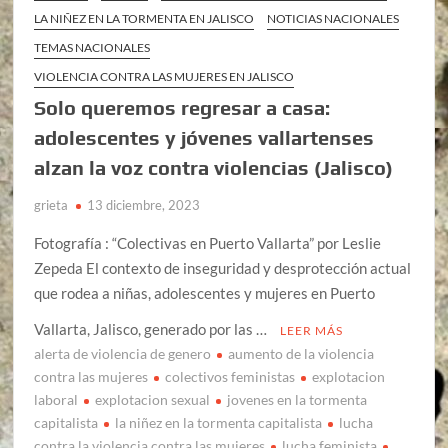
LA NIÑEZ EN LA TORMENTA EN JALISCO
NOTICIAS NACIONALES
TEMAS NACIONALES
VIOLENCIA CONTRA LAS MUJERES EN JALISCO
Solo queremos regresar a casa:
adolescentes y jóvenes vallartenses
alzan la voz contra violencias (Jalisco)
grieta
13 diciembre, 2023
Fotografía : “Colectivas en Puerto Vallarta” por Leslie
Zepeda El contexto de inseguridad y desprotección actual
que rodea a niñas, adolescentes y mujeres en Puerto
Vallarta, Jalisco, generado por las …
LEER MÁS
alerta de violencia de genero
aumento de la violencia
contra las mujeres
colectivos feministas
explotacion
laboral
explotacion sexual
jovenes en la tormenta
capitalista
la niñez en la tormenta capitalista
lucha
contra la violencia contra las mujeres
lucha feminista