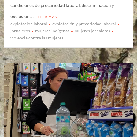
condiciones de precariedad laboral, discriminación y
exclusión …
LEER MÁS
explotacion laboral
explotación y precariedad laboral
jornaleros
mujeres indígenas
mujeres jornaleras
violencia contra las mujeres