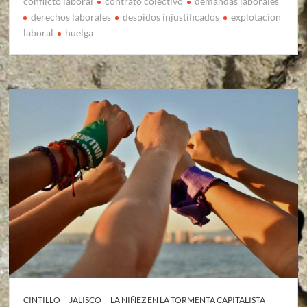
conflicto laboral
contrato colectivo
demandas laborales
derechos laborales
despidos injustificados
explotacion
laboral
huelga
CINTILLO
JALISCO
LA NIÑEZ EN LA TORMENTA CAPITALISTA