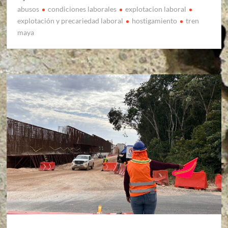
abusos
condiciones laborales
explotacion laboral
explotación y precariedad laboral
hostigamiento
tren
maya