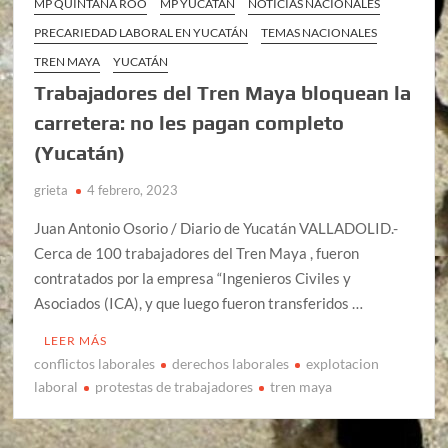
MP QUINTANA ROO
MP YUCATÁN
NOTICIAS NACIONALES
PRECARIEDAD LABORAL EN YUCATÁN
TEMAS NACIONALES
TREN MAYA
YUCATÁN
Trabajadores del Tren Maya bloquean la
carretera: no les pagan completo
(Yucatán)
grieta
4 febrero, 2023
Juan Antonio Osorio / Diario de Yucatán VALLADOLID.-
Cerca de 100 trabajadores del Tren Maya , fueron
contratados por la empresa “Ingenieros Civiles y
Asociados (ICA), y que luego fueron transferidos …
LEER MÁS
conflictos laborales
derechos laborales
explotacion
laboral
protestas de trabajadores
tren maya