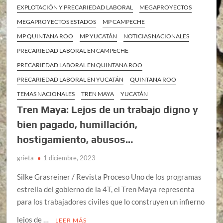
EXPLOTACIÓN Y PRECARIEDAD LABORAL
MEGAPROYECTOS
MEGAPROYECTOS ESTADOS
MP CAMPECHE
MP QUINTANA ROO
MP YUCATÁN
NOTICIAS NACIONALES
PRECARIEDAD LABORAL EN CAMPECHE
PRECARIEDAD LABORAL EN QUINTANA ROO
PRECARIEDAD LABORAL EN YUCATÁN
QUINTANA ROO
TEMAS NACIONALES
TREN MAYA
YUCATÁN
Tren Maya: Lejos de un trabajo digno y
bien pagado, humillación,
hostigamiento, abusos…
grieta
1 diciembre, 2023
Silke Grasreiner / Revista Proceso Uno de los programas
estrella del gobierno de la 4T, el Tren Maya representa
para los trabajadores civiles que lo construyen un infierno
lejos de …
LEER MÁS