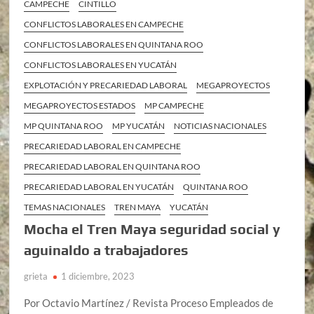
CAMPECHE
CINTILLO
CONFLICTOS LABORALES EN CAMPECHE
CONFLICTOS LABORALES EN QUINTANA ROO
CONFLICTOS LABORALES EN YUCATÁN
EXPLOTACIÓN Y PRECARIEDAD LABORAL
MEGAPROYECTOS
MEGAPROYECTOS ESTADOS
MP CAMPECHE
MP QUINTANA ROO
MP YUCATÁN
NOTICIAS NACIONALES
PRECARIEDAD LABORAL EN CAMPECHE
PRECARIEDAD LABORAL EN QUINTANA ROO
PRECARIEDAD LABORAL EN YUCATÁN
QUINTANA ROO
TEMAS NACIONALES
TREN MAYA
YUCATÁN
Mocha el Tren Maya seguridad social y
aguinaldo a trabajadores
grieta
1 diciembre, 2023
Por Octavio Martínez / Revista Proceso Empleados de