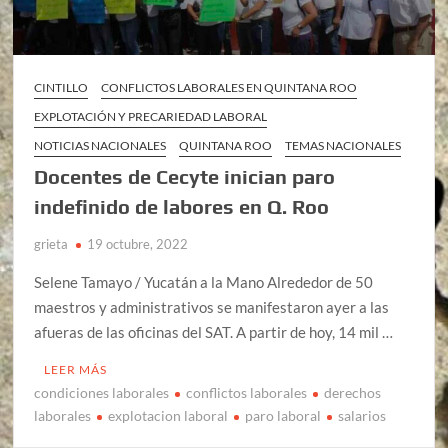
CINTILLO
CONFLICTOS LABORALES EN QUINTANA ROO
EXPLOTACIÓN Y PRECARIEDAD LABORAL
NOTICIAS NACIONALES
QUINTANA ROO
TEMAS NACIONALES
Docentes de Cecyte inician paro
indefinido de labores en Q. Roo
grieta
19 octubre, 2022
Selene Tamayo / Yucatán a la Mano Alrededor de 50
maestros y administrativos se manifestaron ayer a las
afueras de las oficinas del SAT. A partir de hoy, 14 mil …
LEER MÁS
condiciones laborales
conflictos laborales
derechos
laborales
explotacion laboral
paro laboral
salarios