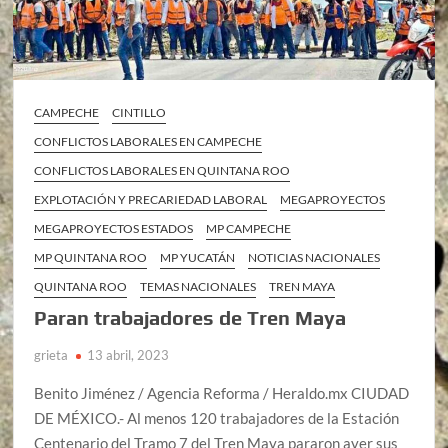
CAMPECHE
CINTILLO
CONFLICTOS LABORALES EN CAMPECHE
CONFLICTOS LABORALES EN QUINTANA ROO
EXPLOTACIÓN Y PRECARIEDAD LABORAL
MEGAPROYECTOS
MEGAPROYECTOS ESTADOS
MP CAMPECHE
MP QUINTANA ROO
MP YUCATÁN
NOTICIAS NACIONALES
QUINTANA ROO
TEMAS NACIONALES
TREN MAYA
Paran trabajadores de Tren Maya
grieta
13 abril, 2023
Benito Jiménez / Agencia Reforma / Heraldo.mx CIUDAD
DE MÉXICO.- Al menos 120 trabajadores de la Estación
Centenario del Tramo 7 del Tren Maya pararon ayer sus