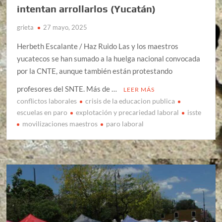
intentan arrollarlos (Yucatán)
grieta
27 mayo, 2025
Herbeth Escalante / Haz Ruido Las y los maestros
yucatecos se han sumado a la huelga nacional convocada
por la CNTE, aunque también están protestando
profesores del SNTE. Más de …
LEER MÁS
conflictos laborales
crisis de la educacion publica
escuelas en paro
explotación y precariedad laboral
isste
movilizaciones maestros
paro laboral