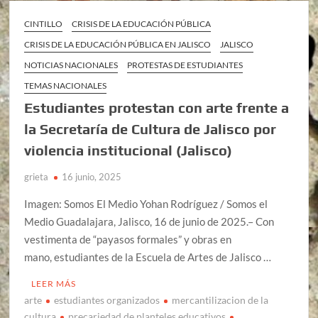
CINTILLO
CRISIS DE LA EDUCACIÓN PÚBLICA
CRISIS DE LA EDUCACIÓN PÚBLICA EN JALISCO
JALISCO
NOTICIAS NACIONALES
PROTESTAS DE ESTUDIANTES
TEMAS NACIONALES
Estudiantes protestan con arte frente a
la Secretaría de Cultura de Jalisco por
violencia institucional (Jalisco)
grieta
16 junio, 2025
Imagen: Somos El Medio Yohan Rodríguez / Somos el
Medio Guadalajara, Jalisco, 16 de junio de 2025.– Con
vestimenta de “payasos formales” y obras en
mano, estudiantes de la Escuela de Artes de Jalisco …
LEER MÁS
arte
estudiantes organizados
mercantilizacion de la
cultura
precariedad de planteles educativos