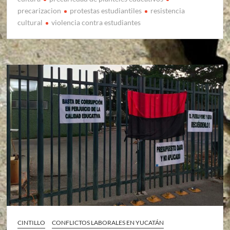
precarizacion
protestas estudiantiles
resistencia
cultural
violencia contra estudiantes
CINTILLO
CONFLICTOS LABORALES EN YUCATÁN