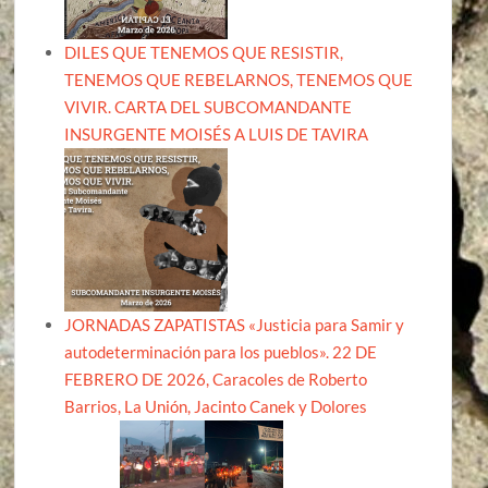
DILES QUE TENEMOS QUE RESISTIR,
TENEMOS QUE REBELARNOS, TENEMOS QUE
VIVIR. CARTA DEL SUBCOMANDANTE
INSURGENTE MOISÉS A LUIS DE TAVIRA
JORNADAS ZAPATISTAS «Justicia para Samir y
autodeterminación para los pueblos». 22 DE
FEBRERO DE 2026, Caracoles de Roberto
Barrios, La Unión, Jacinto Canek y Dolores