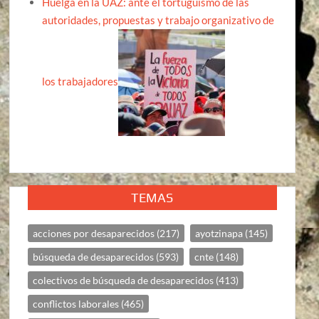
Huelga en la UAZ: ante el tortuguismo de las
autoridades, propuestas y trabajo organizativo de
los trabajadores
TEMAS
acciones por desaparecidos
(217)
ayotzinapa
(145)
búsqueda de desaparecidos
(593)
cnte
(148)
colectivos de búsqueda de desaparecidos
(413)
conflictos laborales
(465)