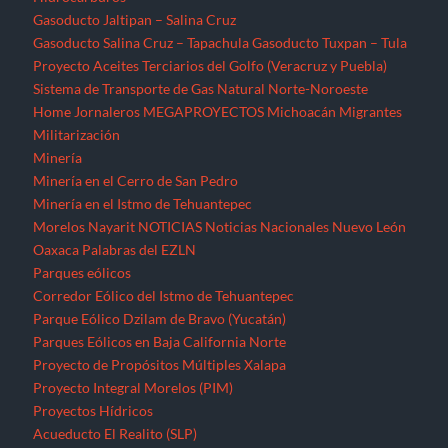
Gasoducto Jaltipan – Salina Cruz
Gasoducto Salina Cruz – Tapachula
Gasoducto Tuxpan – Tula
Proyecto Aceites Terciarios del Golfo (Veracruz y Puebla)
Sistema de Transporte de Gas Natural Norte-Noroeste
Home
Jornaleros
MEGAPROYECTOS
Michoacán
Migrantes
Militarización
Minería
Minería en el Cerro de San Pedro
Minería en el Istmo de Tehuantepec
Morelos
Nayarit
NOTICIAS
Noticias Nacionales
Nuevo León
Oaxaca
Palabras del EZLN
Parques eólicos
Corredor Eólico del Istmo de Tehuantepec
Parque Eólico Dzilam de Bravo (Yucatán)
Parques Eólicos en Baja California Norte
Proyecto de Propósitos Múltiples Xalapa
Proyecto Integral Morelos (PIM)
Proyectos Hídricos
Acueducto El Realito (SLP)