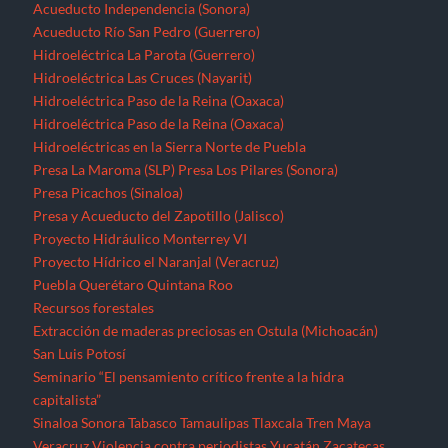
Acueducto Independencia (Sonora)
Acueducto Río San Pedro (Guerrero)
Hidroeléctrica La Parota (Guerrero)
Hidroeléctrica Las Cruces (Nayarit)
Hidroeléctrica Paso de la Reina (Oaxaca)
Hidroeléctrica Paso de la Reina (Oaxaca)
Hidroeléctricas en la Sierra Norte de Puebla
Presa La Maroma (SLP)
Presa Los Pilares (Sonora)
Presa Picachos (Sinaloa)
Presa y Acueducto del Zapotillo (Jalisco)
Proyecto Hidráulico Monterrey VI
Proyecto Hídrico el Naranjal (Veracruz)
Puebla
Querétaro
Quintana Roo
Recursos forestales
Extracción de maderas preciosas en Ostula (Michoacán)
San Luis Potosí
Seminario “El pensamiento crítico frente a la hidra
capitalista”
Sinaloa
Sonora
Tabasco
Tamaulipas
Tlaxcala
Tren Maya
Veracruz
Violencia contra periodistas
Yucatán
Zacatecas