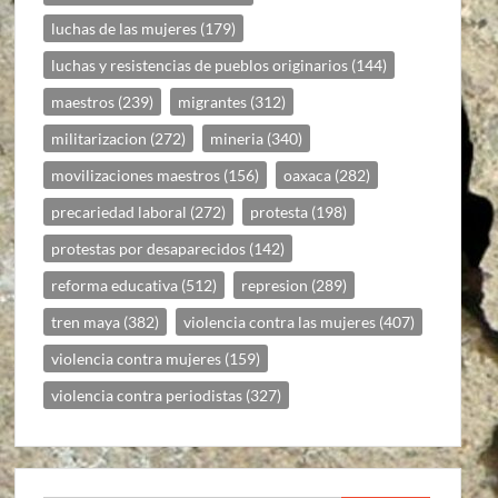
luchas de las mujeres
(179)
luchas y resistencias de pueblos originarios
(144)
maestros
(239)
migrantes
(312)
militarizacion
(272)
mineria
(340)
movilizaciones maestros
(156)
oaxaca
(282)
precariedad laboral
(272)
protesta
(198)
protestas por desaparecidos
(142)
reforma educativa
(512)
represion
(289)
tren maya
(382)
violencia contra las mujeres
(407)
violencia contra mujeres
(159)
violencia contra periodistas
(327)