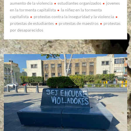
aumento de la violencia
estudiantes organizados
jovenes
en la tormenta capitalista
la niñez en la tormenta
capitalista
protestas contra la inseguridad y la violencia
protestas de estudiantes
protestas de maestros
protestas
por desaparecidos