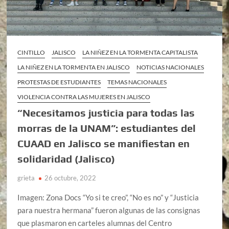
CINTILLO
JALISCO
LA NIÑEZ EN LA TORMENTA CAPITALISTA
LA NIÑEZ EN LA TORMENTA EN JALISCO
NOTICIAS NACIONALES
PROTESTAS DE ESTUDIANTES
TEMAS NACIONALES
VIOLENCIA CONTRA LAS MUJERES EN JALISCO
“Necesitamos justicia para todas las
morras de la UNAM”: estudiantes del
CUAAD en Jalisco se manifiestan en
solidaridad (Jalisco)
grieta
26 octubre, 2022
Imagen: Zona Docs “Yo si te creo”, “No es no” y “Justicia
para nuestra hermana” fueron algunas de las consignas
que plasmaron en carteles alumnas del Centro