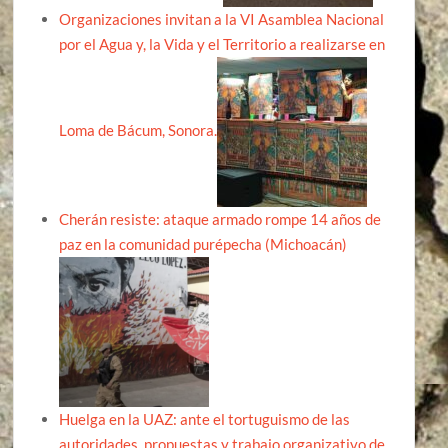
Organizaciones invitan a la VI Asamblea Nacional
por el Agua y, la Vida y el Territorio a realizarse en
Loma de Bácum, Sonora.
Cherán resiste: ataque armado rompe 14 años de
paz en la comunidad purépecha (Michoacán)
Huelga en la UAZ: ante el tortuguismo de las
autoridades, propuestas y trabajo organizativo de