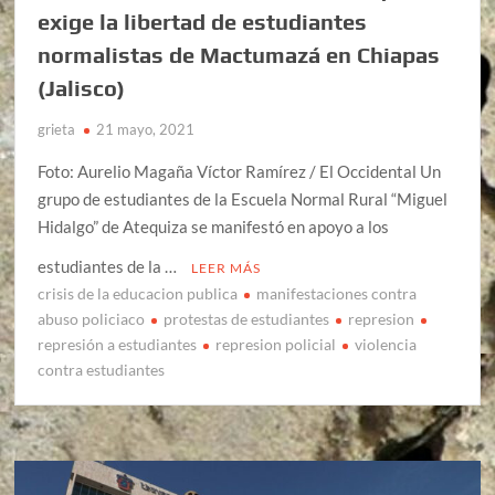
exige la libertad de estudiantes
normalistas de Mactumazá en Chiapas
(Jalisco)
grieta
21 mayo, 2021
Foto: Aurelio Magaña Víctor Ramírez / El Occidental Un
grupo de estudiantes de la Escuela Normal Rural “Miguel
Hidalgo” de Atequiza se manifestó en apoyo a los
estudiantes de la …
LEER MÁS
crisis de la educacion publica
manifestaciones contra
abuso policiaco
protestas de estudiantes
represion
represión a estudiantes
represion policial
violencia
contra estudiantes