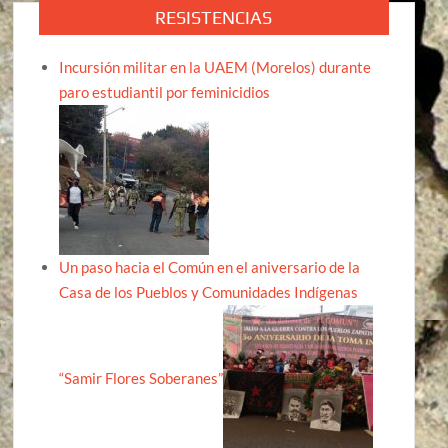
RESISTENCIAS
Incursión militar en la UAEM (Morelos) durante
paro estudiantil por feminicidios
Un paso hacia el Común en el aniversario de la
Casa de los Pueblos y Comunidades Indígenas
“Samir Flores Soberanes”