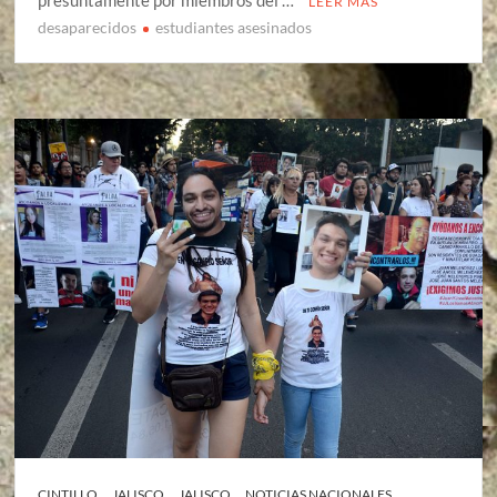
LEER MÁS
desaparecidos
estudiantes asesinados
CINTILLO
JALISCO
JALISCO
NOTICIAS NACIONALES