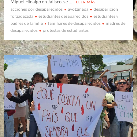
Miguel Hidalgo en Jalisco, se …
LEER MÁS
acciones por desaparecidos
ayotzinapa
desaparicion
forzadazada
estudiantes desaparecidos
estudiantes y
padres de familia
familiares de desaparecidos
madres de
desaparecidos
protestas de estudiantes