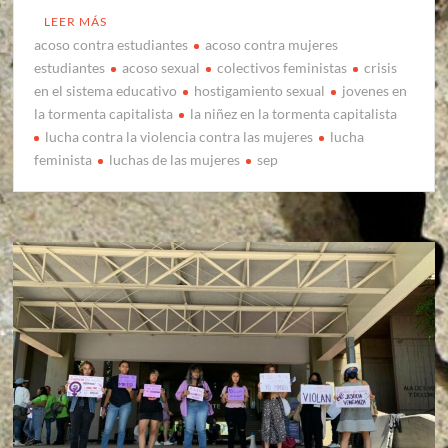
LEER MÁS
acoso contra estudiantes
acoso contra mujeres
estudiantes
acoso sexual
colectivos feministas
crisis
en el sistema educativo
hostigamiento sexual
jovenes en
la tormenta capitalista
la niñez en la tormenta capitalista
lucha contra la violencia contra las mujeres
lucha
feminista
luchas de las mujeres
sep