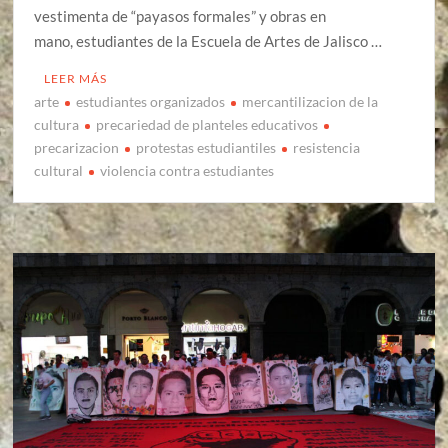
vestimenta de “payasos formales” y obras en
mano, estudiantes de la Escuela de Artes de Jalisco …
LEER MÁS
arte
estudiantes organizados
mercantilizacion de la
cultura
precariedad de planteles educativos
precarizacion
protestas estudiantiles
resistencia
cultural
violencia contra estudiantes