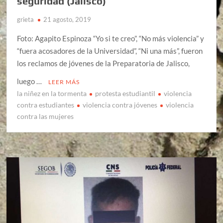
seguridad (Jalisco)
grieta
21 agosto, 2019
Foto: Agapito Espinoza “Yo si te creo”, “No más violencia” y
“fuera acosadores de la Universidad”, “Ni una más”, fueron
los reclamos de jóvenes de la Preparatoria de Jalisco,
luego …
LEER MÁS
la niñez en la tormenta
protesta estudiantil
violencia
contra estudiantes
violencia contra jóvenes
violencia
contra las mujeres