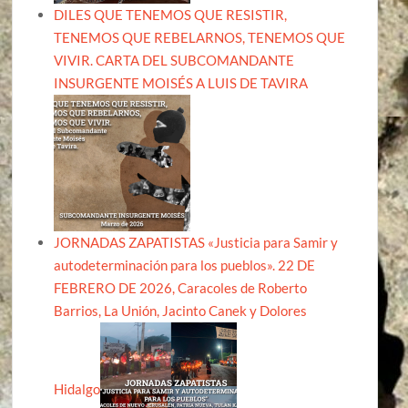
DILES QUE TENEMOS QUE RESISTIR,
TENEMOS QUE REBELARNOS, TENEMOS QUE
VIVIR. CARTA DEL SUBCOMANDANTE
INSURGENTE MOISÉS A LUIS DE TAVIRA
JORNADAS ZAPATISTAS «Justicia para Samir y
autodeterminación para los pueblos». 22 DE
FEBRERO DE 2026, Caracoles de Roberto
Barrios, La Unión, Jacinto Canek y Dolores
Hidalgo