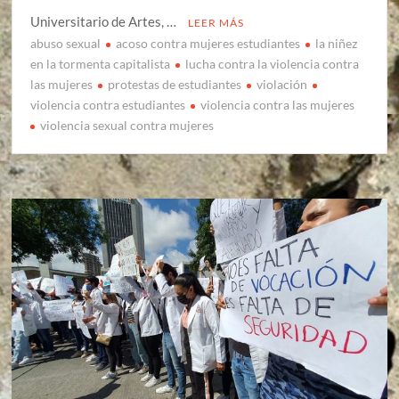
Universitario de Artes, …
LEER MÁS
abuso sexual
acoso contra mujeres estudiantes
la niñez
en la tormenta capitalista
lucha contra la violencia contra
las mujeres
protestas de estudiantes
violación
violencia contra estudiantes
violencia contra las mujeres
violencia sexual contra mujeres