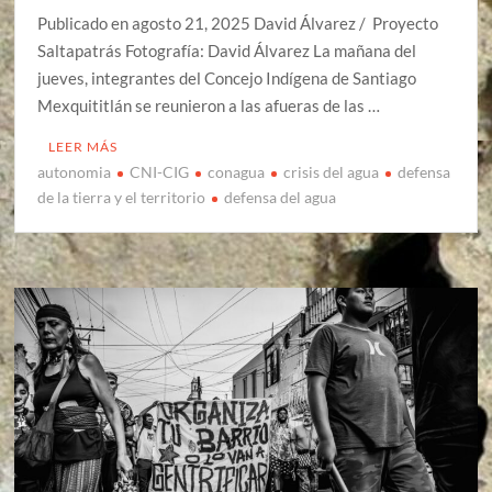
Publicado en agosto 21, 2025 David Álvarez / Proyecto
Saltapatrás Fotografía: David Álvarez La mañana del
jueves, integrantes del Concejo Indígena de Santiago
Mexquititlán se reunieron a las afueras de las …
LEER MÁS
autonomia
CNI-CIG
conagua
crisis del agua
defensa
de la tierra y el territorio
defensa del agua