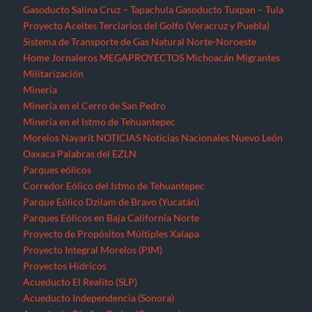
Gasoducto Salina Cruz – Tapachula
Gasoducto Tuxpan – Tula
Proyecto Aceites Terciarios del Golfo (Veracruz y Puebla)
Sistema de Transporte de Gas Natural Norte-Noroeste
Home
Jornaleros
MEGAPROYECTOS
Michoacán
Migrantes
Militarización
Minería
Minería en el Cerro de San Pedro
Minería en el Istmo de Tehuantepec
Morelos
Nayarit
NOTICIAS
Noticias Nacionales
Nuevo León
Oaxaca
Palabras del EZLN
Parques eólicos
Corredor Eólico del Istmo de Tehuantepec
Parque Eólico Dzilam de Bravo (Yucatán)
Parques Eólicos en Baja California Norte
Proyecto de Propósitos Múltiples Xalapa
Proyecto Integral Morelos (PIM)
Proyectos Hídricos
Acueducto El Realito (SLP)
Acueducto Independencia (Sonora)