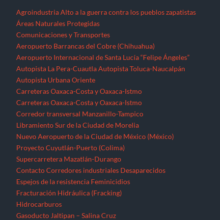
Agroindustria
Alto a la guerra contra los pueblos zapatistas
Áreas Naturales Protegidas
Comunicaciones y Transportes
Aeropuerto Barrancas del Cobre (Chihuahua)
Aeropuerto Internacional de Santa Lucía “Felipe Ángeles”
Autopista La Pera-Cuautla
Autopista Toluca-Naucalpán
Autopista Urbana Oriente
Carreteras Oaxaca-Costa y Oaxaca-Istmo
Carreteras Oaxaca-Costa y Oaxaca-Istmo
Corredor transversal Manzanillo-Tampico
Libramiento Sur de la Ciudad de Morelia
Nuevo Aeropuerto de la Ciudad de México (México)
Proyecto Cuyutlán-Puerto (Colima)
Supercarretera Mazatlán-Durango
Contacto
Corredores industriales
Desaparecidos
Espejos de la resistencia
Feminicidios
Fracturación Hidráulica (Fracking)
Hidrocarburos
Gasoducto Jaltipan – Salina Cruz