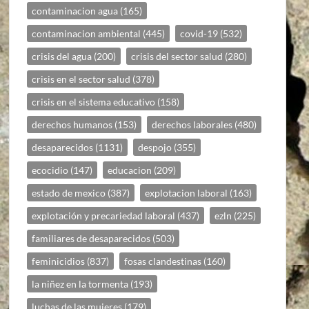
contaminacion agua
(165)
contaminacion ambiental
(445)
covid-19
(532)
crisis del agua
(200)
crisis del sector salud
(280)
crisis en el sector salud
(378)
crisis en el sistema educativo
(158)
derechos humanos
(153)
derechos laborales
(480)
desaparecidos
(1131)
despojo
(355)
ecocidio
(147)
educacion
(209)
estado de mexico
(387)
explotacion laboral
(163)
explotación y precariedad laboral
(437)
ezln
(225)
familiares de desaparecidos
(503)
feminicidios
(837)
fosas clandestinas
(160)
la niñez en la tormenta
(193)
luchas de las mujeres
(179)