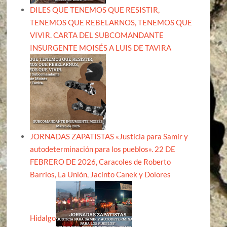
DILES QUE TENEMOS QUE RESISTIR,
TENEMOS QUE REBELARNOS, TENEMOS QUE
VIVIR. CARTA DEL SUBCOMANDANTE
INSURGENTE MOISÉS A LUIS DE TAVIRA
JORNADAS ZAPATISTAS «Justicia para Samir y
autodeterminación para los pueblos». 22 DE
FEBRERO DE 2026, Caracoles de Roberto
Barrios, La Unión, Jacinto Canek y Dolores
Hidalgo