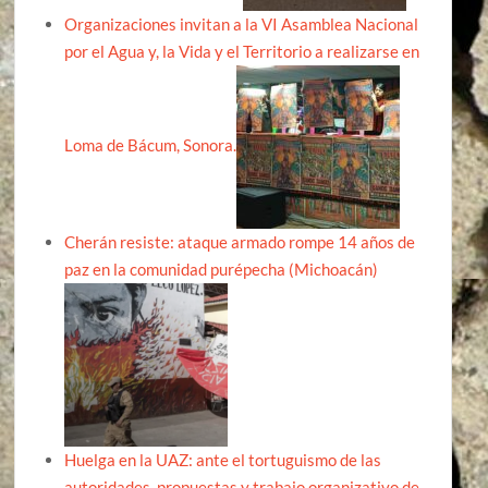
Organizaciones invitan a la VI Asamblea Nacional
por el Agua y, la Vida y el Territorio a realizarse en
Loma de Bácum, Sonora.
Cherán resiste: ataque armado rompe 14 años de
paz en la comunidad purépecha (Michoacán)
Huelga en la UAZ: ante el tortuguismo de las
autoridades, propuestas y trabajo organizativo de