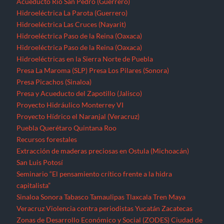
Acueducto Río San Pedro (Guerrero)
Hidroeléctrica La Parota (Guerrero)
Hidroeléctrica Las Cruces (Nayarit)
Hidroeléctrica Paso de la Reina (Oaxaca)
Hidroeléctrica Paso de la Reina (Oaxaca)
Hidroeléctricas en la Sierra Norte de Puebla
Presa La Maroma (SLP)
Presa Los Pilares (Sonora)
Presa Picachos (Sinaloa)
Presa y Acueducto del Zapotillo (Jalisco)
Proyecto Hidráulico Monterrey VI
Proyecto Hídrico el Naranjal (Veracruz)
Puebla
Querétaro
Quintana Roo
Recursos forestales
Extracción de maderas preciosas en Ostula (Michoacán)
San Luis Potosí
Seminario “El pensamiento crítico frente a la hidra
capitalista”
Sinaloa
Sonora
Tabasco
Tamaulipas
Tlaxcala
Tren Maya
Veracruz
Violencia contra periodistas
Yucatán
Zacatecas
Zonas de Desarrollo Económico y Social (ZODES) Ciudad de