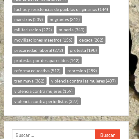
luchas y resistencias de pueblos originarios
(144)
maestros
(239)
migrantes
(312)
militarizacion
(272)
mineria
(340)
movilizaciones maestros
(156)
oaxaca
(282)
precariedad laboral
(272)
protesta
(198)
protestas por desaparecidos
(142)
reforma educativa
(512)
represion
(289)
tren maya
(382)
violencia contra las mujeres
(407)
violencia contra mujeres
(159)
violencia contra periodistas
(327)
Buscar: