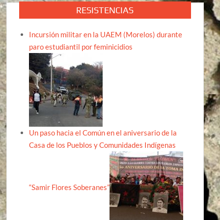
RESISTENCIAS
Incursión militar en la UAEM (Morelos) durante
paro estudiantil por feminicidios
Un paso hacia el Común en el aniversario de la
Casa de los Pueblos y Comunidades Indígenas
“Samir Flores Soberanes”