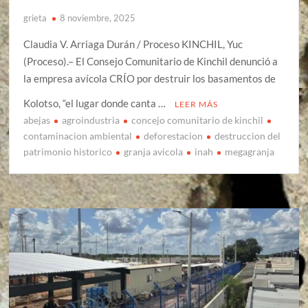
grieta
8 noviembre, 2025
Claudia V. Arriaga Durán / Proceso KINCHIL, Yuc
(Proceso).– El Consejo Comunitario de Kinchil denunció a
la empresa avícola CRÍO por destruir los basamentos de
Kolotso, “el lugar donde canta …
LEER MÁS
abejas
agroindustria
concejo comunitario de kinchil
contaminacion ambiental
deforestacion
destruccion del
patrimonio historico
granja avicola
inah
megagranja