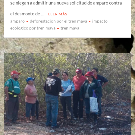
se niegan a admitir una nueva solicitud de amparo contra
el desmonte de …
LEER MÁS
amparo
deforestacion por el tren maya
impacto
ecologico por tren maya
tren maya