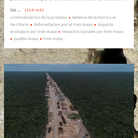
las …
LEER MÁS
criminalizacion de la protesta
defensa de la tierra y el
territorio
deforestacion por el tren maya
impacto
ecologico por tren maya
impactos sociales por tren maya
pueblo maya
tren maya