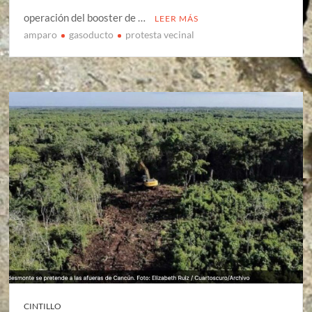
operación del booster de …
LEER MÁS
amparo
gasoducto
protesta vecinal
CINTILLO