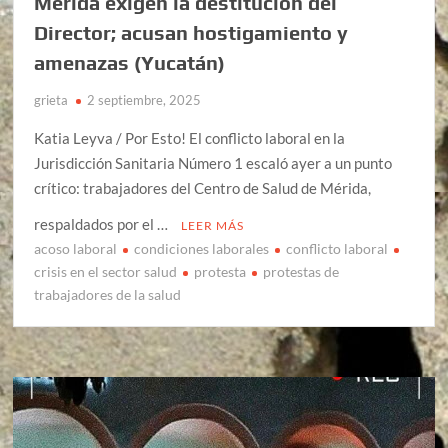
Mérida exigen la destitución del
Director; acusan hostigamiento y
amenazas (Yucatán)
grieta
2 septiembre, 2025
Katia Leyva / Por Esto! El conflicto laboral en la
Jurisdicción Sanitaria Número 1 escaló ayer a un punto
crítico: trabajadores del Centro de Salud de Mérida,
respaldados por el …
LEER MÁS
acoso laboral
condiciones laborales
conflicto laboral
crisis en el sector salud
protesta
protestas de
trabajadores de la salud