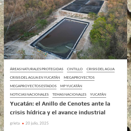
ÁREAS NATURALES PROTEGIDAS
CINTILLO
CRISIS DEL AGUA
CRISIS DEL AGUA EN YUCATÁN
MEGAPROYECTOS
MEGAPROYECTOS ESTADOS
MP YUCATÁN
NOTICIAS NACIONALES
TEMAS NACIONALES
YUCATÁN
Yucatán: el Anillo de Cenotes ante la
crisis hídrica y el avance industrial
grieta
20 julio, 2025