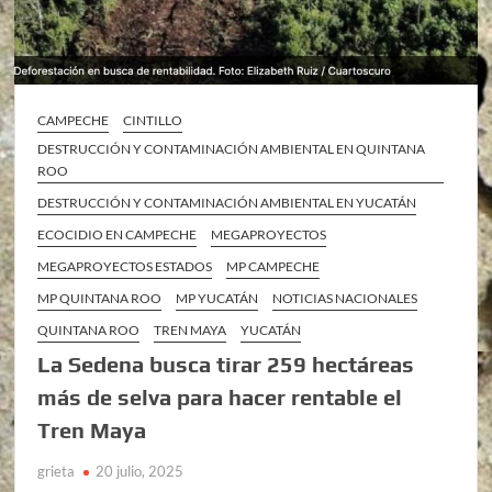
CAMPECHE
CINTILLO
DESTRUCCIÓN Y CONTAMINACIÓN AMBIENTAL EN QUINTANA
ROO
DESTRUCCIÓN Y CONTAMINACIÓN AMBIENTAL EN YUCATÁN
ECOCIDIO EN CAMPECHE
MEGAPROYECTOS
MEGAPROYECTOS ESTADOS
MP CAMPECHE
MP QUINTANA ROO
MP YUCATÁN
NOTICIAS NACIONALES
QUINTANA ROO
TREN MAYA
YUCATÁN
La Sedena busca tirar 259 hectáreas
más de selva para hacer rentable el
Tren Maya
grieta
20 julio, 2025