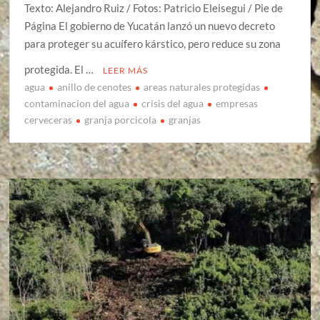
Texto: Alejandro Ruiz / Fotos: Patricio Eleisegui / Pie de
Página El gobierno de Yucatán lanzó un nuevo decreto
para proteger su acuífero kárstico, pero reduce su zona
protegida. El …
LEER MÁS
agua
anillo de cenotes
areas naturales protegidas
contaminacion del agua
crisis del agua
empresas
cerveceras
granja porcicola
granjas