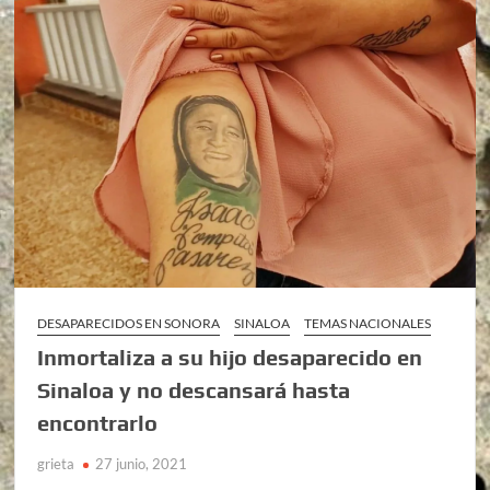
DESAPARECIDOS EN SONORA
SINALOA
TEMAS NACIONALES
Inmortaliza a su hijo desaparecido en
Sinaloa y no descansará hasta
encontrarlo
grieta
27 junio, 2021