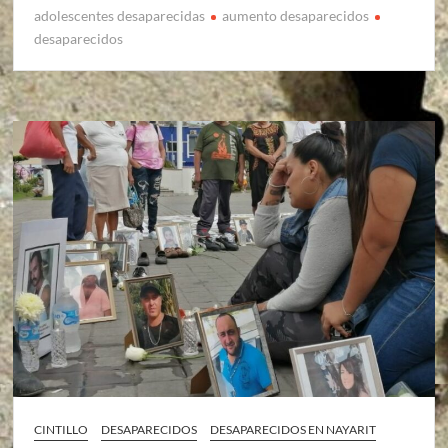
adolescentes desaparecidas
aumento desaparecidos
desaparecidos
CINTILLO
DESAPARECIDOS
DESAPARECIDOS EN NAYARIT