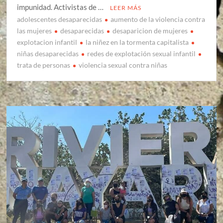
impunidad. Activistas de …
LEER MÁS
adolescentes desaparecidas
aumento de la violencia contra
las mujeres
desaparecidas
desaparicion de mujeres
explotacion infantil
la niñez en la tormenta capitalista
niñas desaparecidas
redes de explotación sexual infantil
trata de personas
violencia sexual contra niñas