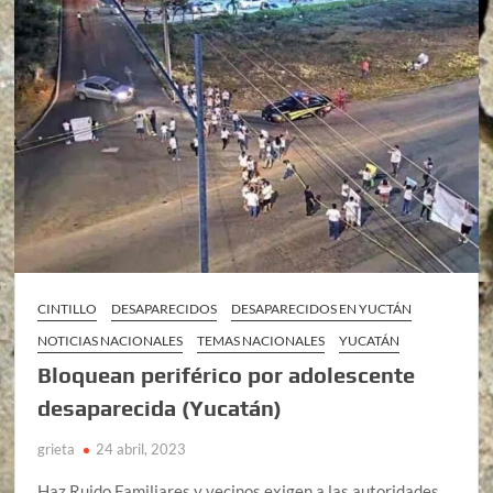
CINTILLO
DESAPARECIDOS
DESAPARECIDOS EN YUCTÁN
NOTICIAS NACIONALES
TEMAS NACIONALES
YUCATÁN
Bloquean periférico por adolescente
desaparecida (Yucatán)
grieta
24 abril, 2023
Haz Ruido Familiares y vecinos exigen a las autoridades