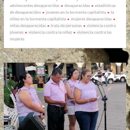
adolescentes desaparecidas
desaparecidas
estadísticas
de desaparecidos
jovenes en la tormenta capitalista
la
niñez en la tormenta capitalista
mujeres desaparecidas
niñas desaparecidas
trata de personas
violencia contra
jóvenes
violencia contra la niñez
violencia contra las
mujeres