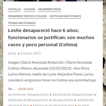
CINTILLO
COLIMA
DESAPARECIDOS
DESAPARECIDOS EN COLIMA
NOTICIAS NACIONALES
TEMAS NACIONALES
Leslie desapareció hace 6 años;
funcionarios se justifican: son muchos
casos y poco personal (Colima)
grieta
2 marzo, 2023
Imagen: Diario Avanzada Redacción / Diario Avanzada
Colima, México, Avanzada (02/03/2023).- Ana Silvia
Larios Moreno, madre de Leslie Alejandra Flores Larios,
consideró vergonzoso tener en Colima una autoridad que
ha …
LEER MÁS
acciones por desaparecidos
adolescentes desaparecidas
búsqueda de desaparecidos
desaparecidas
estudiantes
desaparecidos
familiares de desaparecidos
mujeres