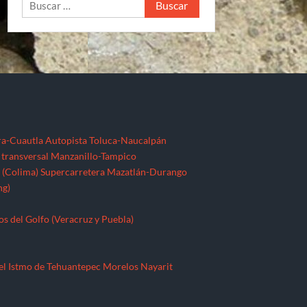
Buscar:
ra-Cuautla
Autopista Toluca-Naucalpán
 transversal Manzanillo-Tampico
 (Colima)
Supercarretera Mazatlán-Durango
ng)
os del Golfo (Veracruz y Puebla)
el Istmo de Tehuantepec
Morelos
Nayarit