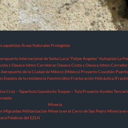
os zapatistas
Áreas Naturales Protegidas
eropuerto Internacional de Santa Lucía “Felipe Ángeles”
Autopista La Pe
osta y Oaxaca-Istmo
Carreteras Oaxaca-Costa y Oaxaca-Istmo
Corredor
Aeropuerto de la Ciudad de México (México)
Proyecto Cuyutlán-Puerto
os
Espejos de la resistencia
Feminicidios
Fracturación Hidráulica (Fracki
ina Cruz – Tapachula
Gasoducto Tuxpan – Tula
Proyecto Aceites Terciari
oroeste
Minería
án
Migrantes
Militarización
Minería en el Cerro de San Pedro
Minería en 
xaca
Palabras del EZLN