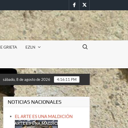
Facebook
Twitter
Buscar:
E GRIETA
EZLN
S DE TAVIRA
Incursión militar en la UAEM (Morelos) dur
sábado, 8 de agosto de 2026
4:16:12 PM
S DE TAVIRA
Incursión militar en la UAEM (Morelos) dur
NOTICIAS NACIONALES
EL ARTE ES UNA MALDICIÓN