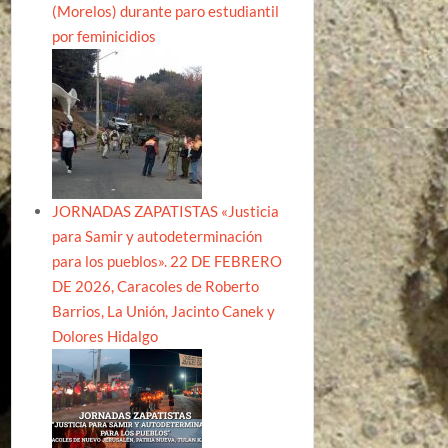
(Morelos) durante paro estudiantil
por feminicidios
JORNADAS ZAPATISTAS «Justicia
para Samir y autodeterminación
para los pueblos». 22 DE FEBRERO
DE 2026, Caracoles de Roberto
Barrios, La Unión, Jacinto Canek y
Dolores Hidalgo