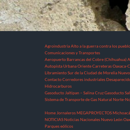
Agroindustria
Alto a la guerra contra los puebl
Comunicaciones y Transportes
Aeropuerto Barrancas del Cobre (Chihuahua)
A
Autopista Urbana Oriente
Carreteras Oaxaca-C
Libramiento Sur de la Ciudad de Morelia
Nuevo 
Contacto
Corredores industriales
Desaparecid
Hidrocarburos
Gasoducto Jaltipan – Salina Cruz
Gasoducto Sal
Sistema de Transporte de Gas Natural Norte-N
Home
Jornaleros
MEGAPROYECTOS
Michoac
NOTICIAS
Noticias Nacionales
Nuevo León
Oa
Parques eólicos