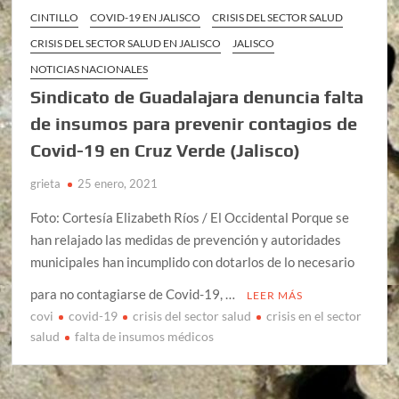
CINTILLO
COVID-19 EN JALISCO
CRISIS DEL SECTOR SALUD
CRISIS DEL SECTOR SALUD EN JALISCO
JALISCO
NOTICIAS NACIONALES
Sindicato de Guadalajara denuncia falta
de insumos para prevenir contagios de
Covid-19 en Cruz Verde (Jalisco)
grieta
25 enero, 2021
Foto: Cortesía Elizabeth Ríos / El Occidental Porque se
han relajado las medidas de prevención y autoridades
municipales han incumplido con dotarlos de lo necesario
para no contagiarse de Covid-19, …
LEER MÁS
covi
covid-19
crisis del sector salud
crisis en el sector
salud
falta de insumos médicos