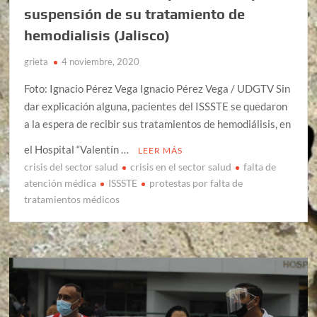
suspensión de su tratamiento de
hemodialisis (Jalisco)
grieta
4 noviembre, 2020
Foto: Ignacio Pérez Vega Ignacio Pérez Vega / UDGTV Sin
dar explicación alguna, pacientes del ISSSTE se quedaron
a la espera de recibir sus tratamientos de hemodiálisis, en
el Hospital “Valentín …
LEER MÁS
crisis del sector salud
crisis en el sector salud
falta de
atención médica
ISSSTE
protestas por falta de
tratamientos médicos