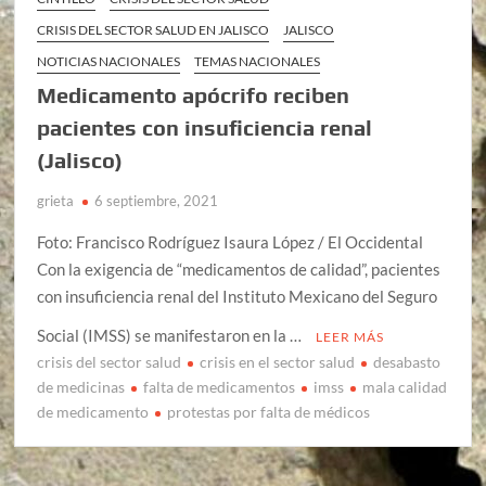
CRISIS DEL SECTOR SALUD EN JALISCO
JALISCO
NOTICIAS NACIONALES
TEMAS NACIONALES
Medicamento apócrifo reciben
pacientes con insuficiencia renal
(Jalisco)
grieta
6 septiembre, 2021
Foto: Francisco Rodríguez Isaura López / El Occidental
Con la exigencia de “medicamentos de calidad”, pacientes
con insuficiencia renal del Instituto Mexicano del Seguro
Social (IMSS) se manifestaron en la …
LEER MÁS
crisis del sector salud
crisis en el sector salud
desabasto
de medicinas
falta de medicamentos
imss
mala calidad
de medicamento
protestas por falta de médicos