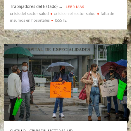
Trabajadores del Estado) …
LEER MÁS
crisis del sector salud
crisis en el sector salud
falta de
insumos en hospitales
ISSSTE
CINTILLO
CRISIS DEL SECTOR SALUD