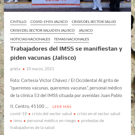
CINTILLO
COVID-19 EN JALISCO
CRISIS DEL SECTOR SALUD
CRISIS DEL SECTOR SALUD EN JALISCO
JALISCO
NOTICIAS NACIONALES
TEMAS NACIONALES
Trabajadores del IMSS se manifiestan y
piden vacunas (Jalisco)
grieta
10 marzo, 2021
Foto: Cortesía Víctor Chávez / El Occidental Al grito de
“queremos vacunas, queremos vacunas”, personal médico
de la clínica 53 del IMSS situada por avenidas Juan Pablo
II, Centro, 45100 …
LEER MÁS
covid-19
crisis del sector salud
crisis en el sector salud
imss
personal médico en riesgo
protestas de
trabajadores de la salud