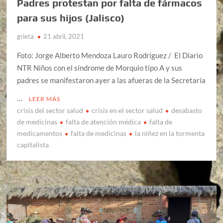
Padres protestan por falta de fármacos
para sus hijos (Jalisco)
grieta
21 abril, 2021
Foto: Jorge Alberto Mendoza Lauro Rodríguez / El Diario
NTR Niños con el síndrome de Morquio tipo A y sus
padres se manifestaron ayer a las afueras de la Secretaría
…
LEER MÁS
crisis del sector salud
crisis en el sector salud
desabasto
de medicinas
falta de atención médica
falta de
medicamentos
falta de medicinas
la niñez en la tormenta
capitalista