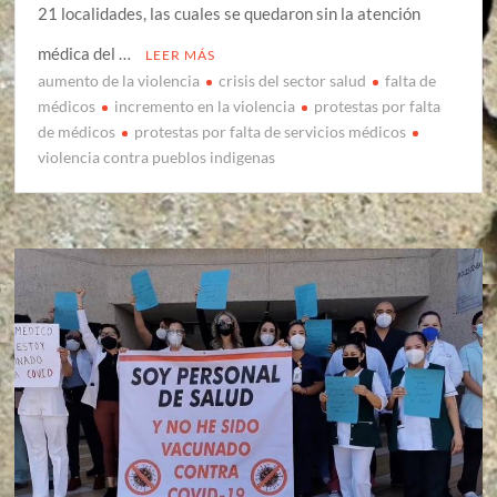
21 localidades, las cuales se quedaron sin la atención
médica del …
LEER MÁS
aumento de la violencia
crisis del sector salud
falta de
médicos
incremento en la violencia
protestas por falta
de médicos
protestas por falta de servicios médicos
violencia contra pueblos indigenas