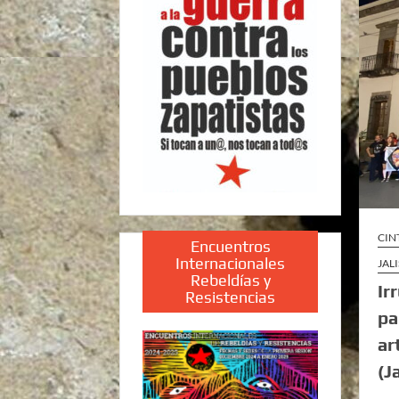
CIN
Encuentros
Internacionales
JAL
Rebeldías y
Ir
Resistencias
pa
ar
(J