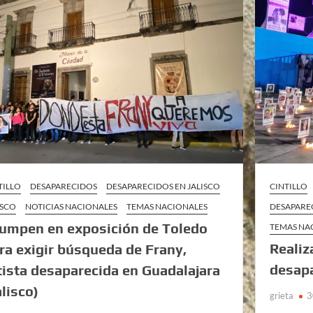
TILLO
DESAPARECIDOS
DESAPARECIDOS EN JALISCO
CINTILLO
ISCO
NOTICIAS NACIONALES
TEMAS NACIONALES
DESAPARE
rumpen en exposición de Toledo
TEMAS NA
Realiz
ra exigir búsqueda de Frany,
desapa
tista desaparecida en Guadalajara
alisco)
grieta
3