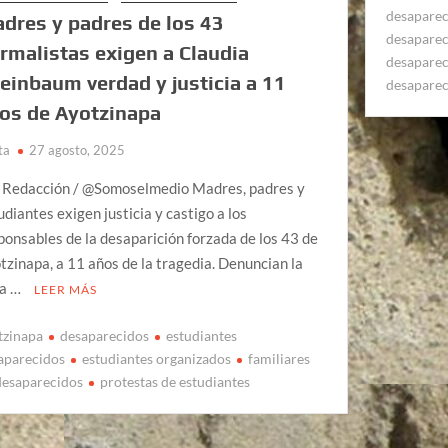
desapare
dres y padres de los 43
desapare
rmalistas exigen a Claudia
desapare
einbaum verdad y justicia a 11
desapare
os de Ayotzinapa
ta
27 agosto, 2025
 Redacción / @Somoselmedio Madres, padres y
udiantes exigen justicia y castigo a los
ponsables de la desaparición forzada de los 43 de
tzinapa, a 11 años de la tragedia. Denuncian la
ta …
LEER MÁS
tzinapa
desaparecidos
estudiantes
aparecidos
estudiantes organizados
familiares
desaparecidos
protestas de estudiantes