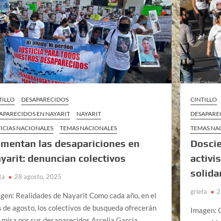
TILLO
DESAPARECIDOS
CINTILLO
APARECIDOS EN NAYARIT
NAYARIT
DESAPARE
ICIAS NACIONALES
TEMAS NACIONALES
TEMAS NA
mentan las desapariciones en
Doscie
yarit: denuncian colectivos
activi
solida
ta
28 agosto, 2025
grieta
2
gen: Realidades de Nayarit Como cada año, en el
 de agosto, los colectivos de busqueda ofrecerán
Imagen: C
 misa por sus desaparecidos Arcelia García