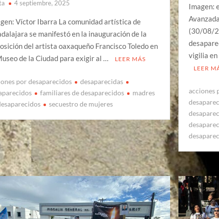
ta
4 septiembre, 2025
Imagen: 
Avanzada
gen: Víctor Ibarra La comunidad artística de
(30/08/2
dalajara se manifestó en la inauguración de la
desaparec
osición del artista oaxaqueño Francisco Toledo en
vigilia e
Museo de la Ciudad para exigir al …
LEER MÁS
LEER M
iones por desaparecidos
desaparecidas
acciones 
aparecidos
familiares de desaparecidos
madres
desapare
desaparecidos
secuestro de mujeres
desapare
desapare
desapare