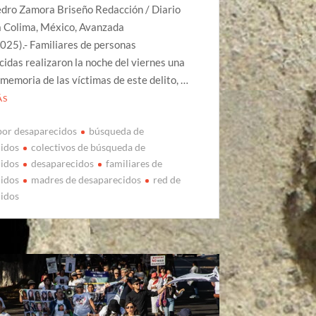
edro Zamora Briseño Redacción / Diario
 Colima, México, Avanzada
025).- Familiares de personas
idas realizaron la noche del viernes una
n memoria de las víctimas de este delito, …
ÁS
por desaparecidos
búsqueda de
cidos
colectivos de búsqueda de
cidos
desaparecidos
familiares de
cidos
madres de desaparecidos
red de
cidos