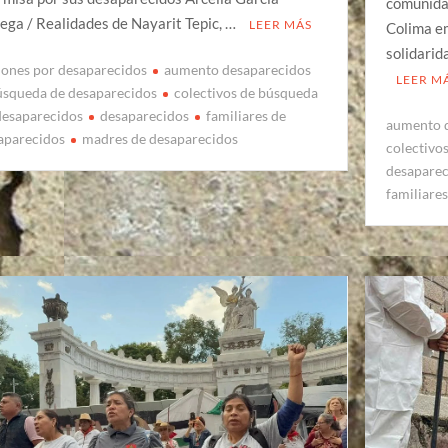
comunidad
ega / Realidades de Nayarit Tepic, …
LEER MÁS
Colima em
solidarid
iones por desaparecidos
aumento desaparecidos
LEER M
úsqueda de desaparecidos
colectivos de búsqueda
desaparecidos
desaparecidos
familiares de
aumento 
aparecidos
madres de desaparecidos
colectivo
desapare
familiare