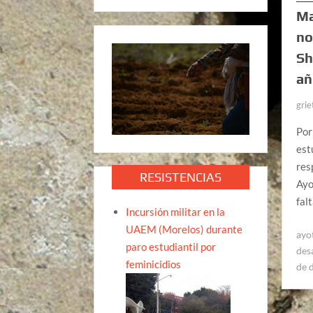
Ma
no
Sh
añ
grie
Por
est
res
RESISTENCIAS
Ayo
fal
Incursión militar en la
UAEM (Morelos) durante
ayo
paro estudiantil por
des
feminicidios
de 