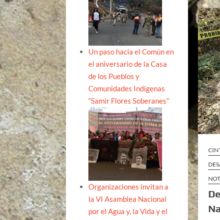
Un paso hacia el Común en
el aniversario de la Casa
de los Pueblos y
Comunidades Indígenas
“Samir Flores Soberanes”
CIN
DES
NOT
Organizaciones invitan a
De
la VI Asamblea Nacional
Na
por el Agua y, la Vida y el