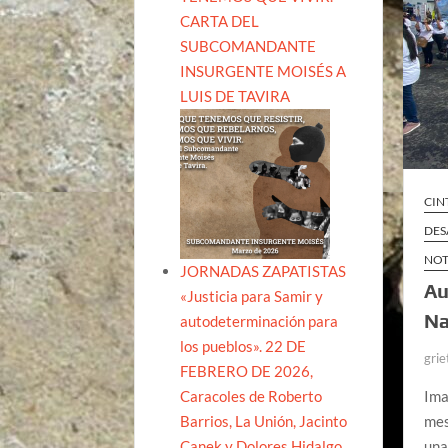
CARTA DEL
SUBCOMANDANTE
INSURGENTE MOISÉS A
LUIS DE TAVIRA
CIN
DES
NOT
JORNADAS ZAPATISTAS
Au
«Justicia para Samir y
Na
autodeterminación para
los pueblos». 22 DE
grie
FEBRERO DE 2026,
Caracoles de Roberto
Ima
Barrios, La Unión, Jacinto
mes
Canek y Dolores Hidalgo
una