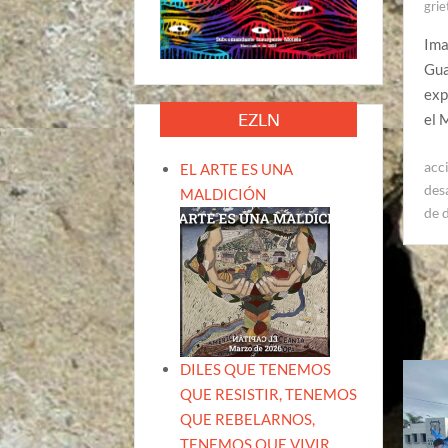
grie
Ima
Gua
exp
EZLN
el 
acc
EL ARTE ES UNA
des
MALDICIÓN
de 
DILES QUE TENEMOS
QUE RESISTIR, TENEMOS
QUE REBELARNOS,
TENEMOS QUE VIVIR.