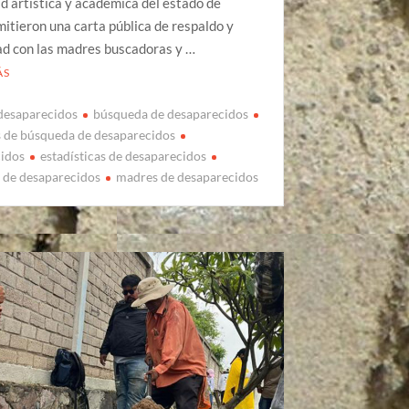
 artística y académica del estado de
itieron una carta pública de respaldo y
ad con las madres buscadoras y …
ÁS
desaparecidos
búsqueda de desaparecidos
s de búsqueda de desaparecidos
cidos
estadísticas de desaparecidos
s de desaparecidos
madres de desaparecidos