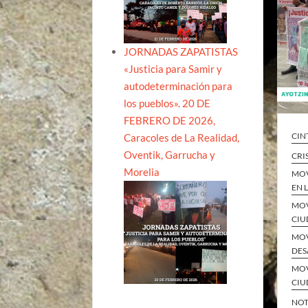
JORNADAS ZAPATISTAS
«Justicia para Samir y
autodeterminación para
los pueblos». 20 DE
FEBRERO DE 2026,
CIN
Caracoles de La Realidad,
Oventik, Garrucha y
CRI
Morelia
MOV
EN 
MOV
CIU
MOV
DES
MOV
CIU
NOT