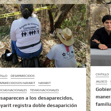
CINTILLO
TILLO
DESAPARECIDOS
JALISCO
APARECIDOS EN NAYARIT
NAYARIT
Gobier
ICIAS NACIONALES
TEMAS NACIONALES
manera
saparecen a los desaparecidos,
famili
yarit registra doble desaparición