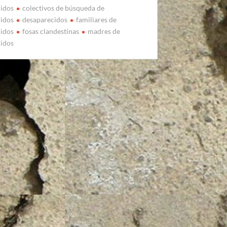
cidos
colectivos de búsqueda de
cidos
desaparecidos
familiares de
cidos
fosas clandestinas
madres de
cidos