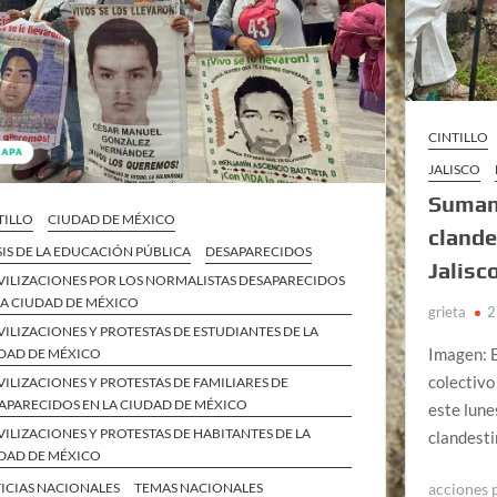
CINTILLO
JALISCO
Suman 
TILLO
CIUDAD DE MÉXICO
clande
SIS DE LA EDUCACIÓN PÚBLICA
DESAPARECIDOS
Jalisc
ILIZACIONES POR LOS NORMALISTAS DESAPARECIDOS
LA CIUDAD DE MÉXICO
grieta
2
ILIZACIONES Y PROTESTAS DE ESTUDIANTES DE LA
Imagen: E
DAD DE MÉXICO
colectivo
ILIZACIONES Y PROTESTAS DE FAMILIARES DE
APARECIDOS EN LA CIUDAD DE MÉXICO
este lune
ILIZACIONES Y PROTESTAS DE HABITANTES DE LA
clandesti
DAD DE MÉXICO
acciones 
ICIAS NACIONALES
TEMAS NACIONALES