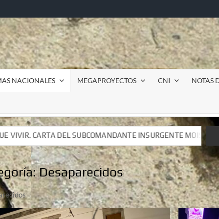
MAS NACIONALES
MEGAPROYECTOS
CNI
NOTAS D
OMANDANTE INSURGENTE MOISÉS A LUIS DE TAVIRA
Inc
OMANDANTE INSURGENTE MOISÉS A LUIS DE TAVIRA
Inc
egoría:
Desaparecidos
arecidos