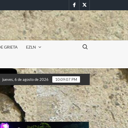
Facebook
Twitter
Buscar:
E GRIETA
EZLN
ursión militar en la UAEM (Morelos) durante paro estudiantil por
jueves, 6 de agosto de 2026
10:09:09 PM
ursión militar en la UAEM (Morelos) durante paro estudiantil por