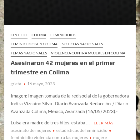
CINTILLO
COLIMA
FEMINICIDIOS
FEMINICIDIOS EN COLIMA
NOTICIAS NACIONALES
TEMAS NACIONALES
VIOLENCIA CONTRA MUJERES EN COLIMA
Asesinaron 42 mujeres en el primer
trimestre en Colima
grieta
16 mayo, 2023
Imagen: Imagen tomada de la red social de la gobernadora
Indira Vizcaíno Silva- Diario Avanzada Redacción / Diario
Avanzada Colima, México, Avanzada (16/05/2023).-
Luisa era madre de tres hijos, estaba …
LEER MÁS
asesinato de mujeres
estadisticas de feminicidio
feminicidio violencia contra las mujeres
mujere