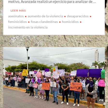
motivo, Avanzada realizó un ejercicio para analizar de …
LEER MÁS
asesinatos
aumento de la violencia
desaparecidos
feminicidios
fosas clandestinas
homicidios
incremento en la violencia