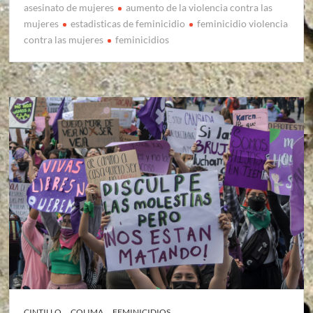
asesinato de mujeres
aumento de la violencia contra las
mujeres
estadisticas de feminicidio
feminicidio violencia
contra las mujeres
feminicidios
CINTILLO
COLIMA
FEMINICIDIOS