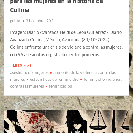
para las mujeres en la historia de
Colima
grieta
31 octubre, 2024
Imagen: Diario Avanzada Heidi de León Gutiérrez / Diario
Avanzada Colima, México, Avanzada (31/10/2024).-
Colima enfrenta una crisis de violencia contra las mujeres,
con 96 asesinatos registrados en los primeros …
LEER MÁS
asesinato de mujeres
aumento de la violencia contra las
mujeres
estadisticas de feminicidio
feminicidio violencia
contra las mujeres
feminicidios