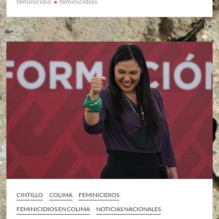
feminicidio
feminicidios
CINTILLO
COLIMA
FEMINICIDIOS
FEMINICIDIOS EN COLIMA
NOTICIAS NACIONALES