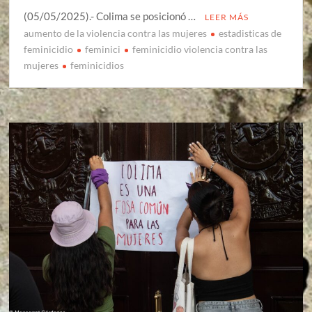
(05/05/2025).- Colima se posicionó …
LEER MÁS
aumento de la violencia contra las mujeres
estadisticas de
feminicidio
feminici
feminicidio violencia contra las
mujeres
feminicidios