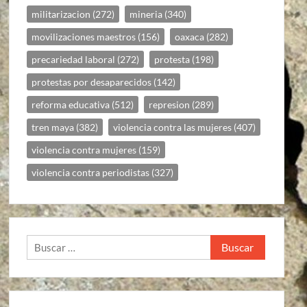
militarizacion
(272)
mineria
(340)
movilizaciones maestros
(156)
oaxaca
(282)
precariedad laboral
(272)
protesta
(198)
protestas por desaparecidos
(142)
reforma educativa
(512)
represion
(289)
tren maya
(382)
violencia contra las mujeres
(407)
violencia contra mujeres
(159)
violencia contra periodistas
(327)
Buscar: