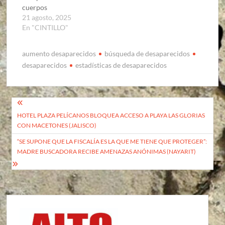
cuerpos
21 agosto, 2025
En "CINTILLO"
aumento desaparecidos
búsqueda de desaparecidos
desaparecidos
estadísticas de desaparecidos
Navegación
HOTEL PLAZA PELÍCANOS BLOQUEA ACCESO A PLAYA LAS GLORIAS
de
CON MACETONES (JALISCO)
entradas
“SE SUPONE QUE LA FISCALÍA ES LA QUE ME TIENE QUE PROTEGER”:
MADRE BUSCADORA RECIBE AMENAZAS ANÓNIMAS (NAYARIT)