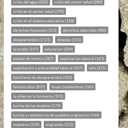
crisis del agua
(200)
crisis del sector salud
(280)
crisis en el sector salud
(378)
crisis en el sistema educativo
(158)
derechos humanos
(153)
derechos laborales
(480)
desaparecidos
(1131)
despojo
(355)
ecocidio
(147)
educacion
(209)
estado de mexico
(387)
explotacion laboral
(163)
explotación y precariedad laboral
(437)
ezln
(225)
familiares de desaparecidos
(503)
feminicidios
(837)
fosas clandestinas
(160)
la niñez en la tormenta
(193)
luchas de las mujeres
(179)
luchas y resistencias de pueblos originarios
(144)
maestros
(239)
migrantes
(312)