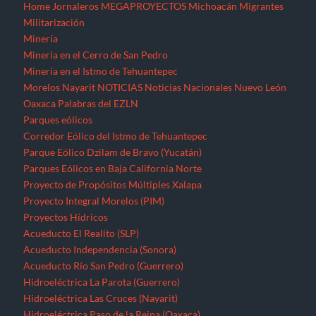
Home
Jornaleros
MEGAPROYECTOS
Michoacán
Migrantes
Militarización
Minería
Minería en el Cerro de San Pedro
Minería en el Istmo de Tehuantepec
Morelos
Nayarit
NOTICIAS
Noticias Nacionales
Nuevo León
Oaxaca
Palabras del EZLN
Parques eólicos
Corredor Eólico del Istmo de Tehuantepec
Parque Eólico Dzilam de Bravo (Yucatán)
Parques Eólicos en Baja California Norte
Proyecto de Propósitos Múltiples Xalapa
Proyecto Integral Morelos (PIM)
Proyectos Hídricos
Acueducto El Realito (SLP)
Acueducto Independencia (Sonora)
Acueducto Río San Pedro (Guerrero)
Hidroeléctrica La Parota (Guerrero)
Hidroeléctrica Las Cruces (Nayarit)
Hidroeléctrica Paso de la Reina (Oaxaca)