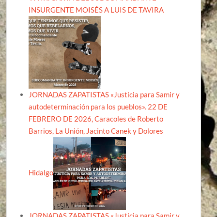
INSURGENTE MOISÉS A LUIS DE TAVIRA
JORNADAS ZAPATISTAS «Justicia para Samir y
autodeterminación para los pueblos». 22 DE
FEBRERO DE 2026, Caracoles de Roberto
Barrios, La Unión, Jacinto Canek y Dolores
Hidalgo
JORNADAS ZAPATISTAS «Justicia para Samir y