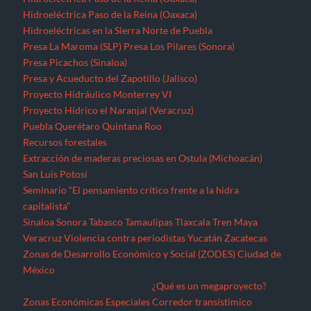
Hidroeléctrica Paso de la Reina (Oaxaca)
Hidroeléctricas en la Sierra Norte de Puebla
Presa La Maroma (SLP)
Presa Los Pilares (Sonora)
Presa Picachos (Sinaloa)
Presa y Acueducto del Zapotillo (Jalisco)
Proyecto Hidráulico Monterrey VI
Proyecto Hídrico el Naranjal (Veracruz)
Puebla
Querétaro
Quintana Roo
Recursos forestales
Extracción de maderas preciosas en Ostula (Michoacán)
San Luis Potosí
Seminario “El pensamiento crítico frente a la hidra
capitalista”
Sinaloa
Sonora
Tabasco
Tamaulipas
Tlaxcala
Tren Maya
Veracruz
Violencia contra periodistas
Yucatán
Zacatecas
Zonas de Desarrollo Económico y Social (ZODES) Ciudad de
México
¿Qué es un megaproyecto?
Zonas Económicas Especiales
Corredor transístimico