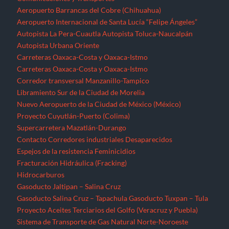
Aeropuerto Barrancas del Cobre (Chihuahua)
Aeropuerto Internacional de Santa Lucía “Felipe Ángeles”
Autopista La Pera-Cuautla
Autopista Toluca-Naucalpán
Autopista Urbana Oriente
Carreteras Oaxaca-Costa y Oaxaca-Istmo
Carreteras Oaxaca-Costa y Oaxaca-Istmo
Corredor transversal Manzanillo-Tampico
Libramiento Sur de la Ciudad de Morelia
Nuevo Aeropuerto de la Ciudad de México (México)
Proyecto Cuyutlán-Puerto (Colima)
Supercarretera Mazatlán-Durango
Contacto
Corredores industriales
Desaparecidos
Espejos de la resistencia
Feminicidios
Fracturación Hidráulica (Fracking)
Hidrocarburos
Gasoducto Jaltipan – Salina Cruz
Gasoducto Salina Cruz – Tapachula
Gasoducto Tuxpan – Tula
Proyecto Aceites Terciarios del Golfo (Veracruz y Puebla)
Sistema de Transporte de Gas Natural Norte-Noroeste