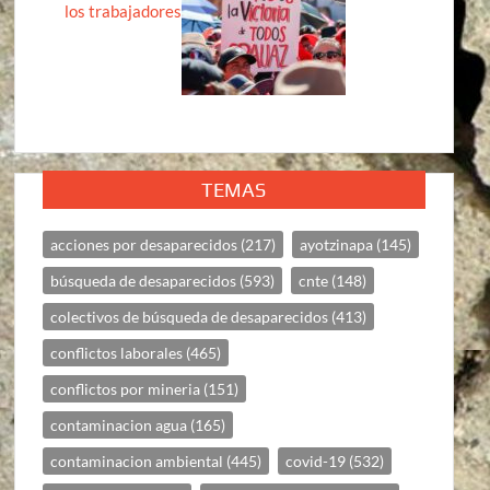
los trabajadores
TEMAS
acciones por desaparecidos
(217)
ayotzinapa
(145)
búsqueda de desaparecidos
(593)
cnte
(148)
colectivos de búsqueda de desaparecidos
(413)
conflictos laborales
(465)
conflictos por mineria
(151)
contaminacion agua
(165)
contaminacion ambiental
(445)
covid-19
(532)