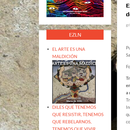
E
d
gr
EZLN
Pu
EL ARTE ES UNA
Sa
MALDICIÓN
F
Tr
em
a 
Tr
DILES QUE TENEMOS
In
QUE RESISTIR, TENEMOS
qu
QUE REBELARNOS,
co
TENEMOS QUE VIVIR.