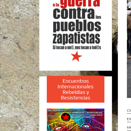
Encuentros
Internacionales
Rebeldías y
Resistencias
CI
E
MO