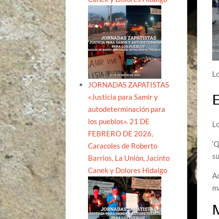
Lo
JORNADAS ZAPATISTAS
E
«Justicia para Samir y
autodeterminación para
los pueblos». 21 DE
Lo
FEBRERO DE 2026,
‘Q
Caracoles de Roberto
s
Barrios, La Unión, Jacinto
Canek y Dolores Hidalgo
Ad
ma
M