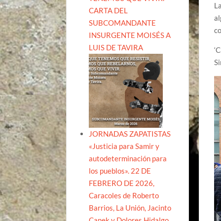
La
CARTA DEL
al
SUBCOMANDANTE
co
INSURGENTE MOISÉS A
LUIS DE TAVIRA
‘C
Si
JORNADAS ZAPATISTAS
«Justicia para Samir y
autodeterminación para
los pueblos». 22 DE
FEBRERO DE 2026,
Caracoles de Roberto
Barrios, La Unión, Jacinto
Canek y Dolores Hidalgo