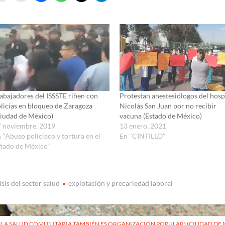
abajadores del ISSSTE riñen con
Protestan anestesiólogos del hosp
licías en bloqueo de Zaragoza
Nicolás San Juan por no recibir
iudad de México)
vacuna (Estado de México)
 noviembre, 2019
13 enero, 2021
 "Abuso policiaco y tortura en el
En "CINTILLO"
tado de México"
isis del sector salud
explotación y precariedad laboral
vegación
¡LA SALUD COMUNITARIA TAMBIÉN ES ORGANIZACIÓN POPULAR! (CIUDAD DE 