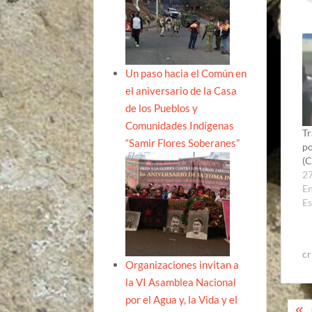
Un paso hacia el Común en
el aniversario de la Casa
de los Pueblos y
Comunidades Indígenas
Tr
“Samir Flores Soberanes”
po
(C
27
En
Es
cr
Organizaciones invitan a
la VI Asamblea Nacional
por el Agua y, la Vida y el
Na