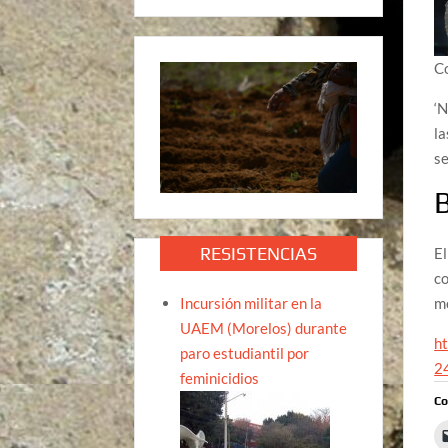
Co
‘N
la
se
B
RESISTENCIAS
El
co
Incursión militar en la
mo
UAEM (Morelos) durante
h
paro estudiantil por
2
feminicidios
Co