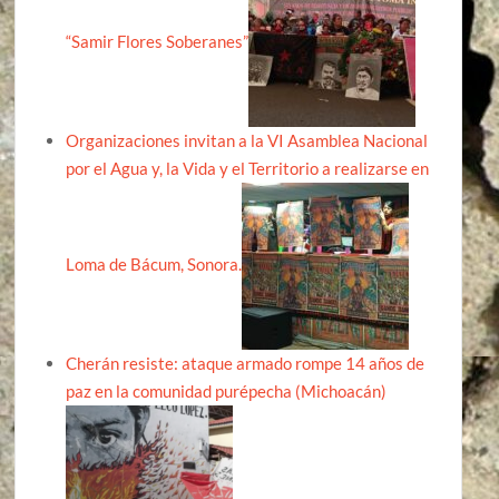
“Samir Flores Soberanes”
Organizaciones invitan a la VI Asamblea Nacional
por el Agua y, la Vida y el Territorio a realizarse en
Loma de Bácum, Sonora.
Cherán resiste: ataque armado rompe 14 años de
paz en la comunidad purépecha (Michoacán)