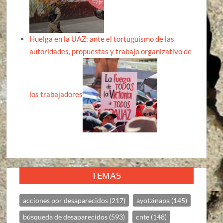
Huelga en la UAZ: ante el tortuguismo de las
autoridades, propuestas y trabajo organizativo de
los trabajadores
TEMAS
acciones por desaparecidos
(217)
ayotzinapa
(145)
búsqueda de desaparecidos
(593)
cnte
(148)