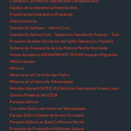
Contacto
Corredores industriales
Desaparecidos
Espejos de la resistencia
Feminicidios
Fracturación Hidráulica (Fracking)
Hidrocarburos
Gasoducto Jaltipan – Salina Cruz
Gasoducto Salina Cruz – Tapachula
Gasoducto Tuxpan – Tula
Proyecto Aceites Terciarios del Golfo (Veracruz y Puebla)
Sistema de Transporte de Gas Natural Norte-Noroeste
Home
Jornaleros
MEGAPROYECTOS
Michoacán
Migrantes
Militarización
Minería
Minería en el Cerro de San Pedro
Minería en el Istmo de Tehuantepec
Morelos
Nayarit
NOTICIAS
Noticias Nacionales
Nuevo León
Oaxaca
Palabras del EZLN
Parques eólicos
Corredor Eólico del Istmo de Tehuantepec
Parque Eólico Dzilam de Bravo (Yucatán)
Parques Eólicos en Baja California Norte
Proyecto de Propósitos Múltiples Xalapa