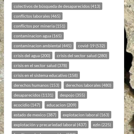
colectivos de búsqueda de desaparecidos
(413)
conflictos laborales
(465)
conflictos por mineria
(151)
contaminacion agua
(165)
contaminacion ambiental
(445)
covid-19
(532)
crisis del agua
(200)
crisis del sector salud
(280)
crisis en el sector salud
(378)
crisis en el sistema educativo
(158)
derechos humanos
(153)
derechos laborales
(480)
desaparecidos
(1131)
despojo
(355)
ecocidio
(147)
educacion
(209)
estado de mexico
(387)
explotacion laboral
(163)
explotación y precariedad laboral
(437)
ezln
(225)