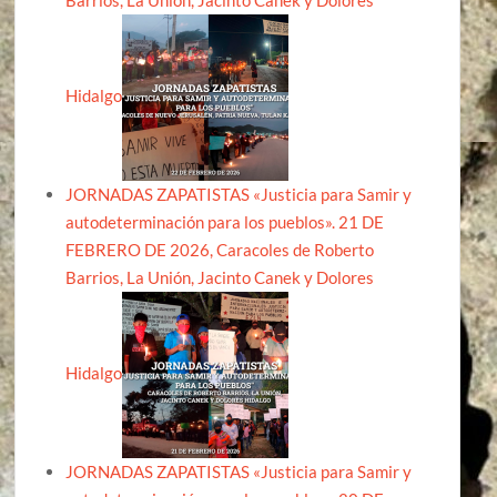
Barrios, La Unión, Jacinto Canek y Dolores
Hidalgo
JORNADAS ZAPATISTAS «Justicia para Samir y
autodeterminación para los pueblos». 21 DE
FEBRERO DE 2026, Caracoles de Roberto
Barrios, La Unión, Jacinto Canek y Dolores
Hidalgo
JORNADAS ZAPATISTAS «Justicia para Samir y