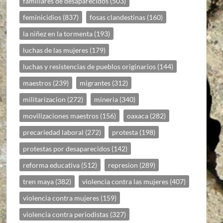
familiares de desaparecidos
(503)
feminicidios
(837)
fosas clandestinas
(160)
la niñez en la tormenta
(193)
luchas de las mujeres
(179)
luchas y resistencias de pueblos originarios
(144)
maestros
(239)
migrantes
(312)
militarizacion
(272)
mineria
(340)
movilizaciones maestros
(156)
oaxaca
(282)
precariedad laboral
(272)
protesta
(198)
protestas por desaparecidos
(142)
reforma educativa
(512)
represion
(289)
tren maya
(382)
violencia contra las mujeres
(407)
violencia contra mujeres
(159)
violencia contra periodistas
(327)