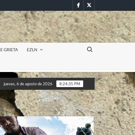
Facebook
Twitter
Buscar:
E GRIETA
EZLN
ón militar en la UAEM (Morelos) durante paro estudiantil por femi
jueves, 6 de agosto de 2026
8:24:37 PM
ón militar en la UAEM (Morelos) durante paro estudiantil por femi