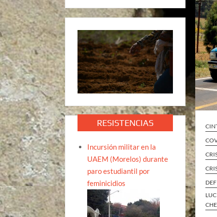
RESISTENCIAS
CIN
COV
Incursión militar en la
CRI
UAEM (Morelos) durante
CRI
paro estudiantil por
feminicidios
DEF
LUC
CH