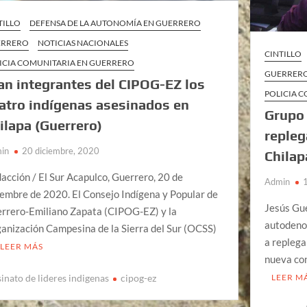
TILLO
DEFENSA DE LA AUTONOMÍA EN GUERRERO
ERRERO
NOTICIAS NACIONALES
CINTILLO
ICIA COMUNITARIA EN GUERRERO
GUERRER
an integrantes del CIPOG-EZ los
POLICIA 
atro indígenas asesinados en
Grupo
ilapa (Guerrero)
repleg
in
20 diciembre, 2020
Chilap
acción / El Sur Acapulco, Guerrero, 20 de
Admin
iembre de 2020. El Consejo Indígena y Popular de
Jesús Gu
rrero-Emiliano Zapata (CIPOG-EZ) y la
autodeno
anización Campesina de la Sierra del Sur (OCSS)
a replega
LEER MÁS
nueva con
sinato de lideres indigenas
cipog-ez
LEER M