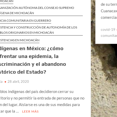
CHOACÁN
de su ter
ANIZACIÓN AUTÓNOMA DEL CONSEJO SUPREMO
Cuanacaxt
ÍGENA DE MICHOACÁN
comercian
ICIA COMUNITARIA EN GUERRERO
ISTENCIA Y CONSTRUCCIÓN DE AUTONOMÍA DE LOS
covid-19
BLOS ORIGINARIOS EN MICHOACÁN
comunita
ISTENCIAS EN MICHOACÁN
dígenas en México: ¿cómo
frentar una epidemia, la
scriminación y el abandono
stórico del Estado?
ta
28 abril, 2020
blos indígenas del país decidieron cerrar su
ritorio y no permitir la entrada de personas que no
n del lugar. Aislarse es una de sus medidas para
tar que la …
LEER MÁS