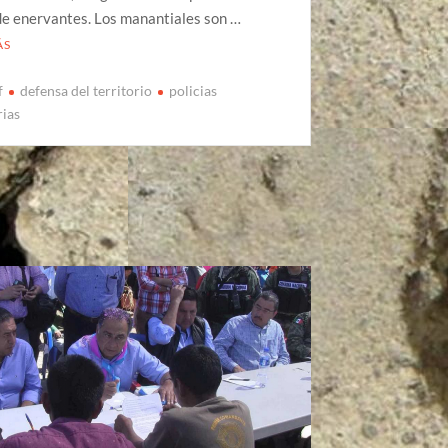
de enervantes. Los manantiales son …
ÁS
f
defensa del territorio
policias
ias