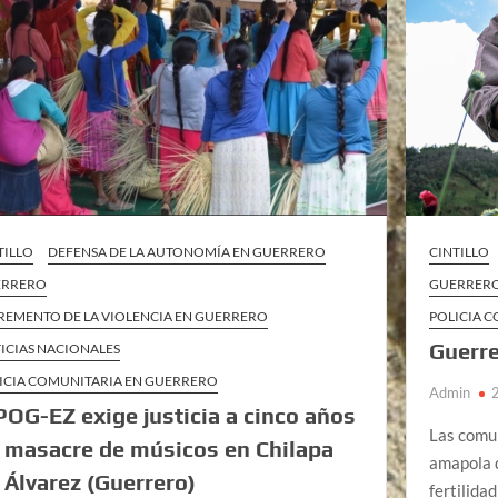
TILLO
DEFENSA DE LA AUTONOMÍA EN GUERRERO
CINTILLO
ERRERO
GUERRER
REMENTO DE LA VIOLENCIA EN GUERRERO
POLICIA 
Guerre
ICIAS NACIONALES
ICIA COMUNITARIA EN GUERRERO
Admin
POG-EZ exige justicia a cinco años
Las comu
 masacre de músicos en Chilapa
amapola q
 Álvarez (Guerrero)
fertilida