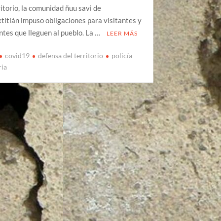
ritorio, la comunidad ñuu savi de
itlán impuso obligaciones para visitantes y
tes que lleguen al pueblo. La …
LEER MÁS
covid19
defensa del territorio
policía
ria