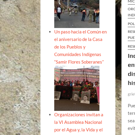
MI
ORG
IND
POL
Un paso hacia el Común en
RES
PUE
el aniversario de la Casa
de los Pueblos y
RES
Comunidades Indígenas
In
“Samir Flores Soberanes”
en
di
hi
grie
Pue
ter
Organizaciones invitan a
sea
la VI Asamblea Nacional
evi
por el Agua y, la Vida y el