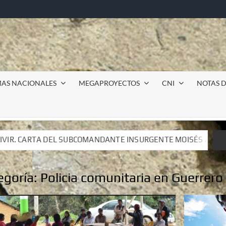
MAS NACIONALES
MEGAPROYECTOS
CNI
NOTAS D
DANTE INSURGENTE MOISÉS A LUIS DE TAVIRA
Incursi
DANTE INSURGENTE MOISÉS A LUIS DE TAVIRA
Incursi
egoría:
Policia comunitaria en Guerrero