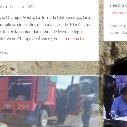
siembra 
in
17 enero, 2025
LEER M
gio Ocampo Arista, La Jornada Chilpancingo, Gro.
cumplirse cinco años de la masacre de 10 músicos
crac-pc-p
rrida en la comunidad nahua de Mexcalcingo,
comunitar
icipio de Chilapa de Álvarez, en …
LEER MÁS
og-ez