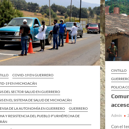
CINTILLO
TILLO
COVID-19 EN GUERRERO
GUERRER
ID-19 EN MICHOACÁN
POLICIA 
SIS DEL SECTOR SALUD EN GUERRERO
Comuni
SIS EN EL SISTEMA DE SALUD DE MICHOACÁN
acceso
ENSA DE LA AUTONOMÍA EN GUERRERO
GUERRERO
Admin
HA Y RESISTENCIA DEL PUEBLO P’URHÉPECHA DE
ERÁN
Con el t