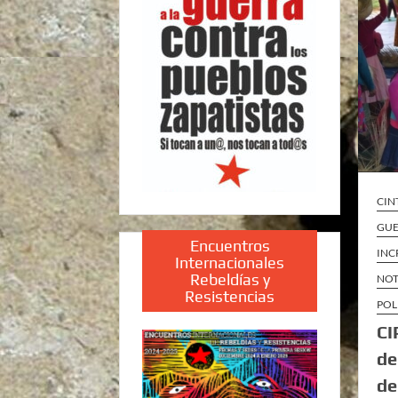
CIN
GU
Encuentros
INC
Internacionales
Rebeldías y
NOT
Resistencias
POL
CI
de
de