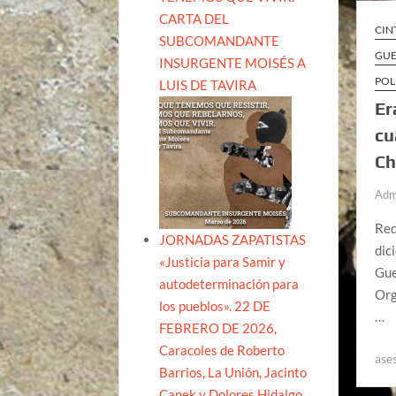
CARTA DEL
CIN
SUBCOMANDANTE
GU
INSURGENTE MOISÉS A
POL
LUIS DE TAVIRA
Er
cu
Ch
Adm
Red
JORNADAS ZAPATISTAS
dic
«Justicia para Samir y
Gue
autodeterminación para
Org
los pueblos». 22 DE
…
FEBRERO DE 2026,
Caracoles de Roberto
ase
Barrios, La Unión, Jacinto
Canek y Dolores Hidalgo