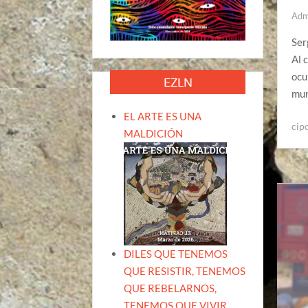
Adm
Ser
Al 
ocu
EZLN
mun
EL ARTE ES UNA
cip
MALDICIÓN
DILES QUE TENEMOS
QUE RESISTIR, TENEMOS
QUE REBELARNOS,
TENEMOS QUE VIVIR.