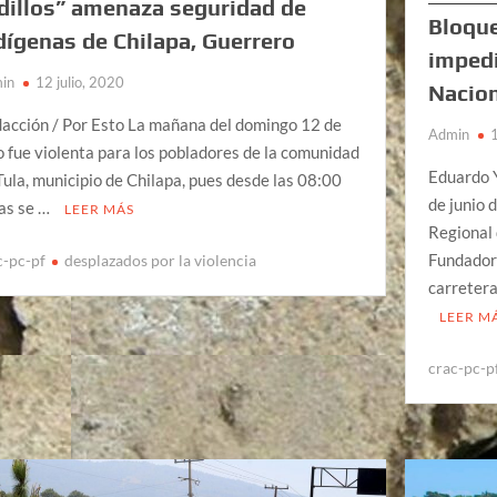
dillos” amenaza seguridad de
Bloque
dígenas de Chilapa, Guerrero
impedi
in
12 julio, 2020
Nacion
acción / Por Esto La mañana del domingo 12 de
Admin
io fue violenta para los pobladores de la comunidad
Eduardo 
Tula, municipio de Chilapa, pues desde las 08:00
de junio 
as se …
LEER MÁS
Regional
Fundador
c-pc-pf
desplazados por la violencia
carreter
LEER M
crac-pc-p