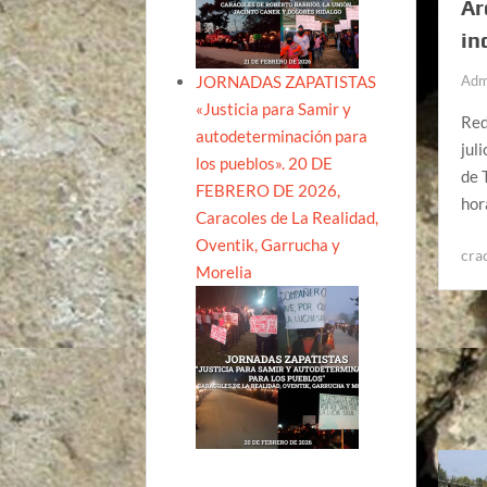
Ar
in
JORNADAS ZAPATISTAS
Adm
«Justicia para Samir y
Red
autodeterminación para
jul
los pueblos». 20 DE
de 
FEBRERO DE 2026,
hor
Caracoles de La Realidad,
Oventik, Garrucha y
cra
Morelia