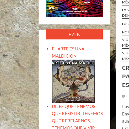
MÉ
LA 
DE 
LUC
NOT
EZLN
VIO
MÉ
EL ARTE ES UNA
VIO
MALDICIÓN
MÉ
CR
P
ES
grie
DILES QUE TENEMOS
Ilu
QUE RESISTIR, TENEMOS
Eme
QUE REBELARNOS,
aum
TENEMOS QUE VIVIR.
Cov