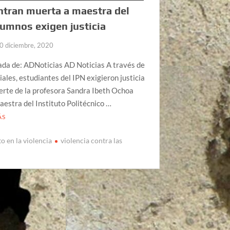
tran muerta a maestra del
lumnos exigen justicia
0 diciembre, 2020
ada de: ADNoticias AD Noticias A través de
iales, estudiantes del IPN exigieron justicia
erte de la profesora Sandra Ibeth Ochoa
aestra del Instituto Politécnico …
ÁS
o en la violencia
violencia contra las