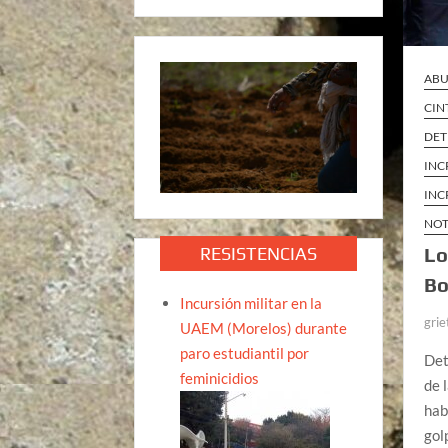
ABU
CIN
DET
INC
INC
NOT
RESISTENCIAS
Lo
Bo
Incursión militar en la
grie
UAEM (Morelos) durante
paro estudiantil por
Det
feminicidios
de 
hab
gol