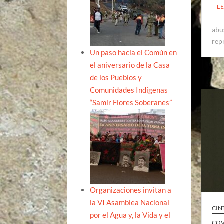
L
abu
rep
Un paso hacia el Común en
el aniversario de la Casa
de los Pueblos y
Comunidades Indígenas
“Samir Flores Soberanes”
Organizaciones invitan a
la VI Asamblea Nacional
CIN
por el Agua y, la Vida y el
COV