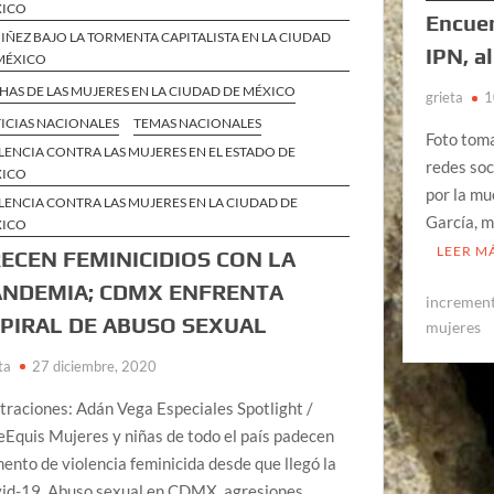
XICO
Encuen
NIÑEZ BAJO LA TORMENTA CAPITALISTA EN LA CIUDAD
IPN, a
MÉXICO
HAS DE LAS MUJERES EN LA CIUDAD DE MÉXICO
grieta
1
ICIAS NACIONALES
TEMAS NACIONALES
Foto tom
LENCIA CONTRA LAS MUJERES EN EL ESTADO DE
redes soc
XICO
por la mu
LENCIA CONTRA LAS MUJERES EN LA CIUDAD DE
García, m
XICO
LEER M
ECEN FEMINICIDIOS CON LA
ANDEMIA; CDMX ENFRENTA
increment
PIRAL DE ABUSO SEXUAL
mujeres
ta
27 diciembre, 2020
straciones: Adán Vega Especiales Spotlight /
Equis Mujeres y niñas de todo el país padecen
ento de violencia feminicida desde que llegó la
id-19. Abuso sexual en CDMX, agresiones