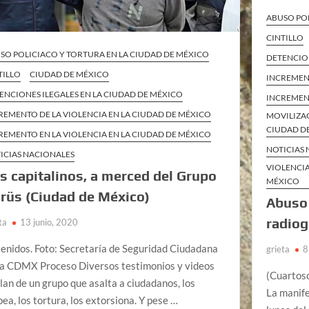
ABUSO POL
CINTILLO
SO POLICIACO Y TORTURA EN LA CIUDAD DE MÉXICO
DETENCION
TILLO
CIUDAD DE MÉXICO
INCREMENT
ENCIONES ILEGALES EN LA CIUDAD DE MÉXICO
INCREMENT
REMENTO DE LA VIOLENCIA EN LA CIUDAD DE MÉXICO
MOVILIZAC
CIUDAD D
REMENTO EN LA VIOLENCIA EN LA CIUDAD DE MÉXICO
NOTICIAS
ICIAS NACIONALES
VIOLENCIA
s capitalinos, a merced del Grupo
MÉXICO
rüs (Ciudad de México)
Abuso
radiog
ta
13 junio, 2020
enidos. Foto: Secretaría de Seguridad Ciudadana
grieta
8
la CDMX Proceso Diversos testimonios y videos
(Cuartosc
lan de un grupo que asalta a ciudadanos, los
La manife
pea, los tortura, los extorsiona. Y pese …