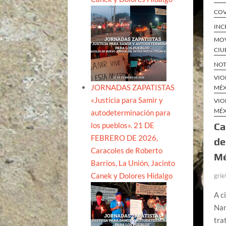
COV
INC
MOV
CIU
NOT
VIO
JORNADAS ZAPATISTAS
MÉ
«Justicia para Samir y
VIO
MÉ
autodeterminación para
los pueblos». 21 DE
Ca
FEBRERO DE 2026,
de
Caracoles de Roberto
Mé
Barrios, La Unión, Jacinto
Canek y Dolores Hidalgo
grie
A c
Nar
tra