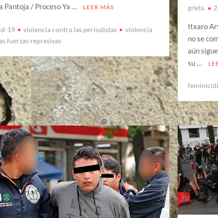
a Pantoja / Proceso Ya …
LEER MÁS
grieta
2
Itxaro Ar
id-19
violencia contra las periodistas
violencia
no se com
las fuerzas represivas
aún sigue
su …
LE
feminicid