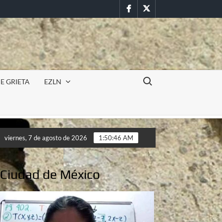
Facebook
Twitter
Buscar:
E GRIETA
EZLN
Incursión militar en la UAEM (Morelos) durante paro estudianti
viernes, 7 de agosto de 2026
1:50:48 AM
Incursión militar en la UAEM (Morelos) durante paro estudianti
a Ciudad de México