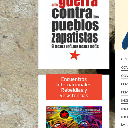
CIN
COV
COV
Encuentros
Internacionales
FEM
Rebeldías y
FEM
Resistencias
INC
INC
INC
LA 