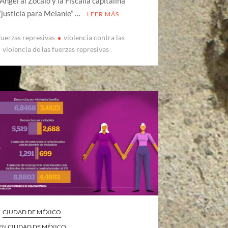
 Ángel al Zócalo y la Fiscalía capitalina
“justicia para Melanie” …
LEER MÁS
fuerzas represivas
violencia contra las
violencia de las fuerzas represivas
CIUDAD DE MÉXICO
 EN CIUDAD DE MÉXICO