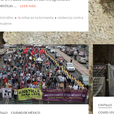
ésticas …
LEER MÁS
inicidios
la niñez en la tormenta
violencia contra
 mujeres
CINTILLO
COVID-19
TILLO
CIUDAD DE MÉXICO