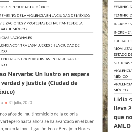
FEMINICI
ID-19 EN CIUDAD DE MÉXICO
FEMINICID
REMENTO DE LA VIOLENCIA EN LA CIUDAD DE MÉXICO
ILIZACIONES Y PROTESTAS DE HABITANTES DE LA
INCREMENT
DAD DE MÉXICO
INCREMENT
ICIAS NACIONALES
LUCHAS DE
LENCIA CONTRA LAS MUJERES EN LA CIUDAD DE
MOVILIZAC
XICO
ESTADO D
LENCIA CONTRA PERIODISTAS EN LA CIUDAD DE
NOTICIAS
XICO
VIOLENCIA
so Narvarte: Un lustro en espera
MÉXICO
 verdad y justicia (Ciudad de
VIOLENCIA
MÉXICO
xico)
Lidia s
ta
31 julio, 2020
lleva 
inco años del multihomicidio de la colonia
que no
vartepero hasta ahora se ha avanzado en el buen
AMLO
to, no en la investigación. Foto: Benajmín Flores